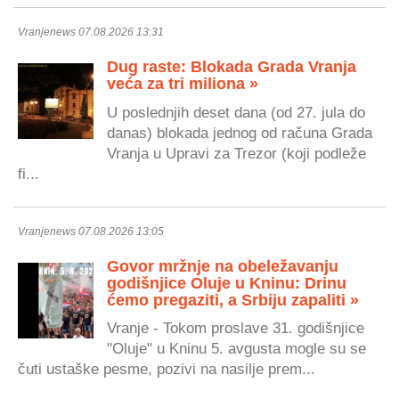
Vranjenews 07.08.2026 13:31
Dug raste: Blokada Grada Vranja
veća za tri miliona »
U poslednjih deset dana (od 27. jula do
danas) blokada jednog od računa Grada
Vranja u Upravi za Trezor (koji podleže
fi...
Vranjenews 07.08.2026 13:05
Govor mržnje na obeležavanju
godišnjice Oluje u Kninu: Drinu
ćemo pregaziti, a Srbiju zapaliti »
Vranje - Tokom proslave 31. godišnjice
"Oluje" u Kninu 5. avgusta mogle su se
čuti ustaške pesme, pozivi na nasilje prem...