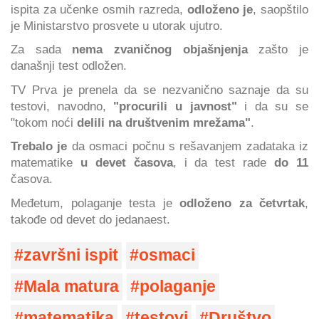
ispita za učenke osmih razreda,
odloženo je
, saopštilo
je Ministarstvo prosvete u utorak ujutro.
Za sada
nema zvaničnog objašnjenja
zašto je
današnji test odložen.
TV Prva je prenela da se nezvanično saznaje da su
testovi, navodno,
"procurili u javnost"
i da su se
"tokom noći
delili na društvenim mrežama"
.
Trebalo je
da osmaci počnu s rešavanjem zadataka iz
matematike
u devet časova
, i da test rade
do 11
časova.
Međetum, polaganje testa je
odloženo za četvrtak
,
takođe od devet do jedanaest.
završni ispit
osmaci
Mala matura
polaganje
matematika
testovi
Društvo