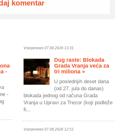
daj komentar
Vranjenews 07.08.2026 13:31
Dug raste: Blokada
zona
Grada Vranja veća za
a -
tri miliona »
»
U poslednjih deset dana
va
(od 27. jula do danas)
ne -
blokada jednog od računa Grada
og
Vranja u Upravi za Trezor (koji podleže
fi...
Vranjenews 07.08.2026 12:51