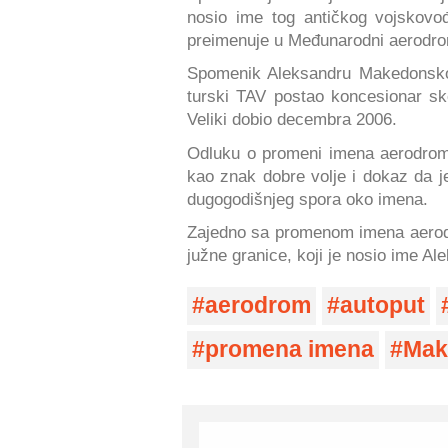
nosio ime tog antičkog vojskovo
preimenuje u Međunarodni aerodro
Spomenik Aleksandru Makedonskom
turski TAV postao koncesionar s
Veliki dobio decembra 2006.
Odluku o promeni imena aerodrom
kao znak dobre volje i dokaz da
dugogodišnjeg spora oko imena.
Zajedno sa promenom imena aerod
južne granice, koji je nosio ime Al
aerodrom
autoput
promena imena
Mak