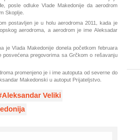
đe, posle odluke Vlade Makedonije da aerodrom
m Skoplje.
 postavljen je u holu aerodroma 2011, kada je
kopskog aerodroma, a aerodrom je ime Aleksadar
a je Vlada Makedonije donela početkom februara
 je posvećena pregovorima sa Grčkom o rešavanju
roma promenjeno je i ime autoputa od severne do
eksandar Makedonski u autoput Prijateljstvo.
Aleksandar Veliki
edonija