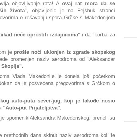
lja objavljivanje rata! A
ovaj rat mora da se
ih života
", objavljenio je na Fejsbuk stranci
regovorima o rešavanju spora Grčke s Makedonijom
nikad neće oprostiti izdajnicima
" i da "borba za
kom je
prošle noći uklonjen iz zgrade skopskog
lade promenjen naziv aerodroma od "Aleksandar
Skoplje".
roma Vlada Makedonije je donela još početkom
i dokaz da je posvećena pregovorima s Grčkom o
og auto-puta sever-jug, koji je takođe nosio
"Auto-put Prijateljstva".
 je spomenik Aleksandra Makedonskog, preneli su
e prethodnih dana skinut naziv aerodroma koji je