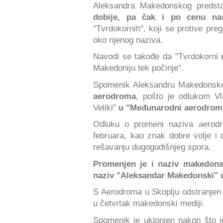
Aleksandra Makedonskog predstav
dobije, pa čak i po cenu naš
"Tvrdokornih", koji se protive p
oko njenog naziva.
Navodi se takođe da "Tvrdokorni
Makedoniju tek počinje".
Spomenik Aleksandru Makedons
aerodroma
, pošto je odlukom V
Veliki"
u "Međunarodni aerodrom 
Odluku o promeni naziva aerod
februara, kao znak dobre volje 
rešavanju dugogodišnjeg spora.
Promenjen je i naziv makedonsk
naziv "Aleksandar Makedonski" u 
S Aerodroma u Skoplju odstranjen
u četvrtak makedonski mediji.
Spomenik je uklonjen nakon što j