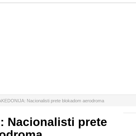
KEDONIJA: Nacionalisti prete blokadom aerodroma
Nacionalisti prete
rodroma