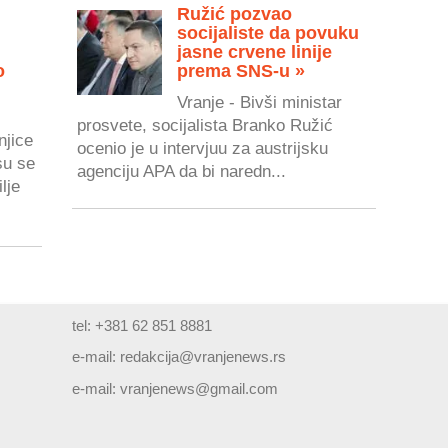
Ružić pozvao
socijaliste da povuku
jasne crvene linije
o
prema SNS-u »
Vranje - Bivši ministar
prosvete, socijalista Branko Ružić
njice
ocenio je u intervjuu za austrijsku
su se
agenciju APA da bi naredn...
lje
tel: +381 62 851 8881
e-mail:
redakcija@vranjenews.rs
e-mail:
vranjenews@gmail.com