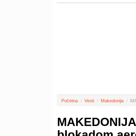
Početna
Vesti
Makedonija
MA
MAKEDONIJA: 
blokadom ae