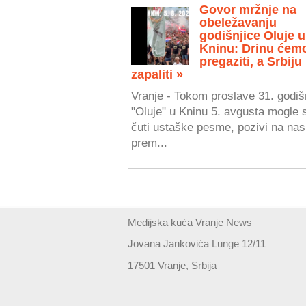
Govor mržnje na
obeležavanju
godišnjice Oluje u
Kninu: Drinu ćem
pregaziti, a Srbiju
zapaliti »
Vranje - Tokom proslave 31. godiš
"Oluje" u Kninu 5. avgusta mogle 
čuti ustaške pesme, pozivi na nasi
prem...
Medijska kuća Vranje News
Jovana Jankovića Lunge 12/11
17501 Vranje, Srbija