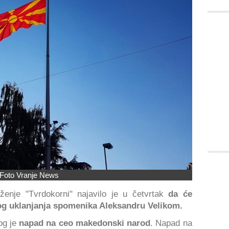
Foto Vranje News
ženje "Tvrdokorni" najavilo je u četvrtak
da će
og uklanjanja spomenika Aleksandru Velikom.
og je
napad na ceo makedonski narod
. Napad na