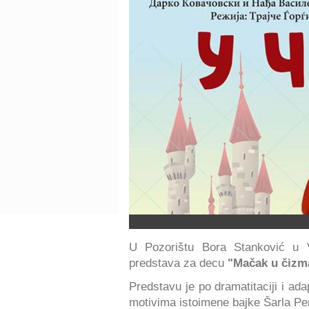
U Pozorištu Bora Stanković u
predstava za decu
"Mačak u čiz
Predstavu je po dramatitaciji i ada
motivima istoimene bajke Šarla P