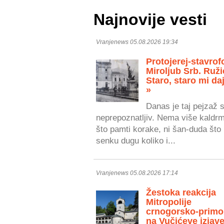
Najnovije vesti
Vranjenews 05.08.2026 19:34
Protojerej-stavrof
Miroljub Srb. Ruži
Staro, staro mi daj
»
Danas je taj pejzaž 
neprepoznatljiv. Nema više kaldr
što pamti korake, ni šan-duda što 
senku dugu koliko i...
Vranjenews 05.08.2026 17:14
Žestoka reakcija
Mitropolije
crnogorsko-primo
na Vučićeve izjave