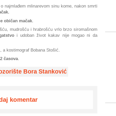
či o najmlađem mlinarevom sinu kome, nakon smrti
čak.
ije običan mačak
.
ošću, mudrošću i hrabrošću vrlo brzo siromašnom
atstvo
i udoban život kakav nije mogao ni da
ć, a kostimograf Bobana Stošić.
12 časova
.
ozorište Bora Stanković
daj komentar