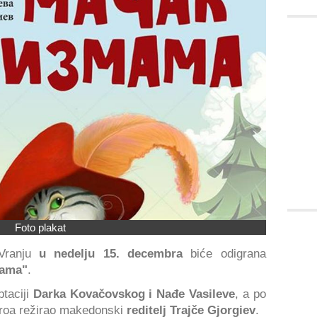
Foto plakat
 Vranju
u nedelju 15. decembra
biće odigrana
mama"
.
ptaciji
Darka Kovačovskog i Nađe Vasileve
, a po
eroa režirao makedonski
reditelj Trajče Gjorgiev
.