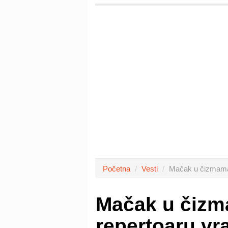
Početna
Vesti
Mačak u čizmama 
Mačak u čizm
repertoaru vr