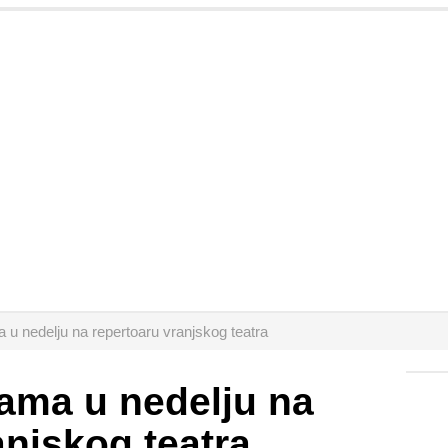
u nedelju na repertoaru vranjskog teatra
ama u nedelju na
anjskog teatra