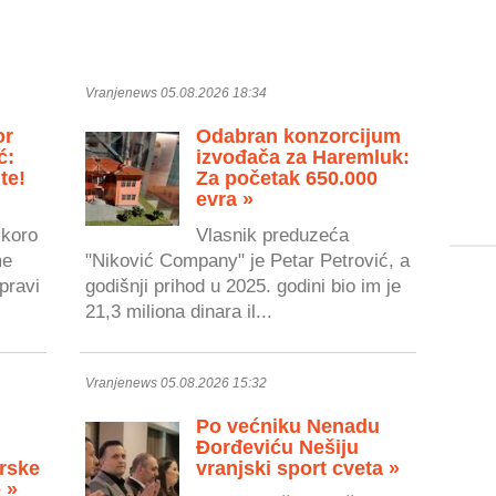
Vranjenews 05.08.2026 18:34
or
Odabran konzorcijum
ć:
izvođača za Haremluk:
te!
Za početak 650.000
evra »
skoro
Vlasnik preduzeća
me
"Niković Company" je Petar Petrović, a
pravi
godišnji prihod u 2025. godini bio im je
21,3 miliona dinara il...
Vranjenews 05.08.2026 15:32
Po većniku Nenadu
Đorđeviću Nešiju
rske
vranjski sport cveta »
 »