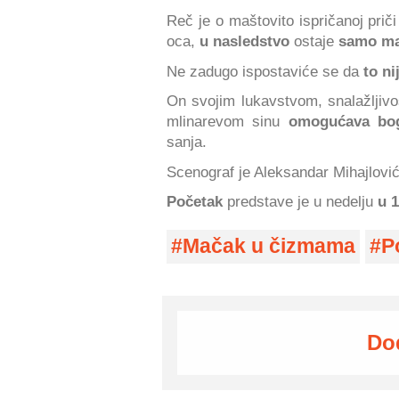
Reč je o maštovito ispričanoj pri
oca,
u nasledstvo
ostaje
samo ma
Ne zadugo ispostaviće se da
to n
On svojim lukavstvom, snalažljiv
mlinarevom sinu
omogućava bog
sanja.
Scenograf je Aleksandar Mihajlovi
Početak
predstave je u nedelju
u 
Mačak u čizmama
P
Do