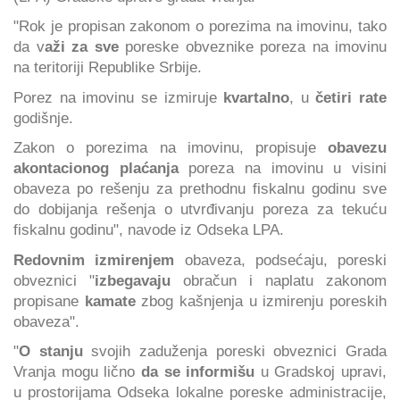
"Rok je propisan zakonom o porezima na imovinu, tako
da v
aži za sve
poreske obveznike poreza na imovinu
na teritoriji Republike Srbije.
Porez na imovinu se izmiruje
kvartalno
, u
četiri rate
godišnje.
Zakon o porezima na imovinu, propisuje
obavezu
akontacionog plaćanja
poreza na imovinu u visini
obaveza po rešenju za prethodnu fiskalnu godinu sve
do dobijanja rešenja o utvrđivanju poreza za tekuću
fiskalnu godinu", navode iz Odseka LPA.
Redovnim izmirenjem
obaveza, podsećaju, poreski
obveznici "
izbegavaju
obračun i naplatu zakonom
propisane
kamate
zbog kašnjenja u izmirenju poreskih
obaveza".
"
O stanju
svojih zaduženja poreski obveznici Grada
Vranja mogu lično
da se informišu
u Gradskoj upravi,
u prostorijama Odseka lokalne poreske administracije,