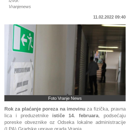
Izvor:
Vranjenews
11.02.2022 09:40
Foto Vranje News
Rok za plaćanje poreza na imovinu
za fizička, pravna
lica i preduzetnike
ističe 14. februara
, podsećaju
poreske obveznike oz Odseka lokalne administracije
(LPA) Gradske uprave grada Vranja.