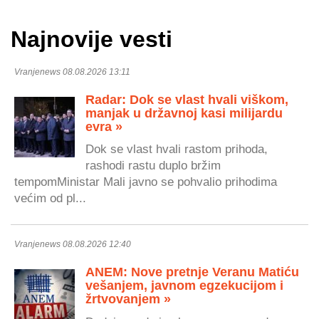
Najnovije vesti
Vranjenews 08.08.2026 13:11
Radar: Dok se vlast hvali viškom,
manjak u državnoj kasi milijardu
evra »
Dok se vlast hvali rastom prihoda,
rashodi rastu duplo bržim
tempomMinistar Mali javno se pohvalio prihodima
većim od pl...
Vranjenews 08.08.2026 12:40
ANEM: Nove pretnje Veranu Matiću
vešanjem, javnom egzekucijom i
žrtvovanjem »