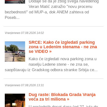
Dodaje se da je zbog svega navedenog
Veran Matić zatražio "novu procenu
bezbednosti" od MUP-a, dok ANEM zahteva od
Poseb...
Vranjenews 07.08.2026 14:02
SRCE: Kako će izgledati parking
zona u Ledenim stenama - ne zna
se VIDEO »
Kako će izgledati nova parking zona u
naselju Ledene stene - ne zna se,
saopštavaju iz Gradskog odbora stranke Srbija ce...
Vranjenews 07.08.2026 13:31
Dug raste: Blokada Grada Vranja
veća za tri miliona »
U poslednjih deset dana (od 27. jula do