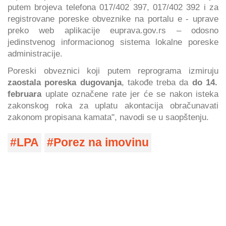
putem brojeva telefona 017/402 397, 017/402 392 i za
registrovane poreske obveznike na portalu e - uprave
preko web aplikacije euprava.gov.rs – odosno
jedinstvenog informacionog sistema lokalne poreske
administracije.
Poreski obveznici koji putem reprograma izmiruju
zaostala poreska dugovanja
, takođe treba da
do 14.
februara
uplate označene rate jer će se nakon isteka
zakonskog roka za uplatu akontacija obračunavati
zakonom propisana kamata", navodi se u saopštenju.
LPA
Porez na imovinu