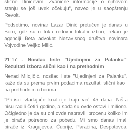
slične Dinićevim. Zvanične informacije o njihovom
stanju se još uvek očekuju", naveo je u saopštenju
Revolt.
Podsetimo, novinar Lazar Dinić pretučen je danas u
Boru, gde su u toku redovni lokalni izbori, rekao je
agenciji Beta advokat Nezavisnog društva novinara
Vojvodine Veljko Milić.
21:17 - Nosilac liste "Ujedinjeni za Palanku":
Rezultati izbora slični kao i na prethodnim
Nenad Milojičić, nosilac liste "Ujedinjeni za Palanku",
kaže da su prema prvim podacima rezultati slični kao i
na prethodnim izborima.
"Pritisci vladajuće koalicije traju već 45 dana. Ništa
nisu radili četiri godine, a sada su ovde ostavili milione.
Očigledno je da su oni ovde napravili procenu koliko im
je birača potrebno za pobedu. Mi smo danas imali
birače iz Kragujevca, Ćuprije, Paraćina, Despotovca,