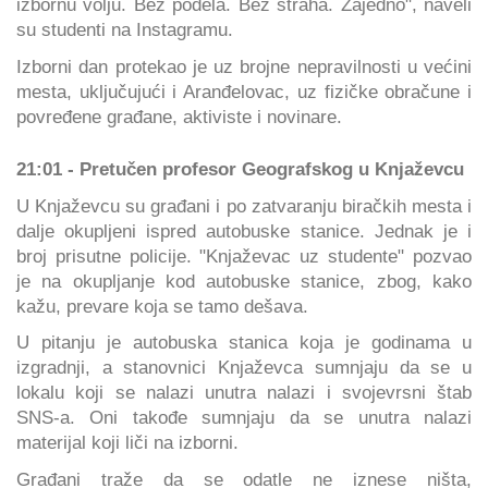
izbornu volju. Bez podela. Bez straha. Zajedno", naveli
su studenti na Instagramu.
Izborni dan protekao je uz brojne nepravilnosti u većini
mesta, uključujući i Aranđelovac, uz fizičke obračune i
povređene građane, aktiviste i novinare.
21:01 - Pretučen profesor Geografskog u Knjaževcu
U Knjaževcu su građani i po zatvaranju biračkih mesta i
dalje okupljeni ispred autobuske stanice. Jednak je i
broj prisutne policije. "Knjaževac uz studente" pozvao
je na okupljanje kod autobuske stanice, zbog, kako
kažu, prevare koja se tamo dešava.
U pitanju je autobuska stanica koja je godinama u
izgradnji, a stanovnici Knjaževca sumnjaju da se u
lokalu koji se nalazi unutra nalazi i svojevrsni štab
SNS-a. Oni takođe sumnjaju da se unutra nalazi
materijal koji liči na izborni.
Građani traže da se odatle ne iznese ništa,