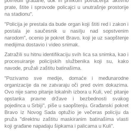
povredili građane, dok ih prilikom povlačenja "aktivno
prate, štite i sprovode policajci u unutrašnje prostorije
na stadionu".
"Policija je prestala da bude organ koji štiti red i zakon i
postala je saučesnik u nasilju nad sopstvenim
narodom", ocenio je pokret Bravo, koji je uz saopštenje
medijima dostavio i video snimak.
Zatražili su hitnu identifikaciju svih lica sa snimka, kao i
procesuiranje policijskih službenika koji su, kako
navode, pružali zaštitu batinašima.
"Pozivamo sve medije, domaće i međunarodne
organizacije da ne zatvaraju oči pred ovim dokazima.
Ovo nije samo pitanje lokalnih izbora u Kuli, već pitanje
opstanka pravne države i bezbednosti svakog
pojedinca u Srbiji", piše u saopštenju. Građanski pokret
Bravo iz Novog Sada optužio je večeras policiju da
pruža "direktnu zaštitu maskiranim batinašima vlasti
koji građane napadaju šipkama i palicama u Kuli".