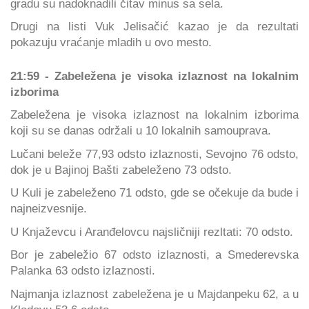
gradu su nadoknadili čitav minus sa sela.
Drugi na listi Vuk Jelisačić kazao je da rezultati
pokazuju vraćanje mladih u ovo mesto.
21:59 - Zabeležena je visoka izlaznost na lokalnim
izborima
Zabeležena je visoka izlaznost na lokalnim izborima
koji su se danas održali u 10 lokalnih samouprava.
Lučani beleže 77,93 odsto izlaznosti, Sevojno 76 odsto,
dok je u Bajinoj Bašti zabeleženo 73 odsto.
U Kuli je zabeleženo 71 odsto, gde se očekuje da bude i
najneizvesnije.
U Knjaževcu i Aranđelovcu najsličniji rezltati: 70 odsto.
Bor je zabeležio 67 odsto izlaznosti, a Smederevska
Palanka 63 odsto izlaznosti.
Najmanja izlaznost zabeležena je u Majdanpeku 62, a u