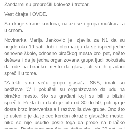
Žandarmi su preprečili kolovoz i trotoar.
Vest čitajte i OVDE.
Sa druge strane kordona, nalazi se i grupa muškaraca
u crnom.
Novinarka Marija Janković je izjavila za N1 da su
negde oko 19 sati dobili informaciju da se ispred jedne
osnovne škole, odnosno biračkog mesta broj pet, nešto
dešava i da je jedna organizovana grupa ljudi pokušala
da uđe na biračko mesto da glasa, ali su ih građani
sprečili u tome.
"Zatekli smo veću grupu glasača SNS, imali su
bedževe 'Ć' i pokušali su organizovano da uđu na
biračko mesto, što su građani koji su bili u blizini
sprečili. Rekla bih da ih je bilo od 30 do 50, policija je
dosta brzo intervenisala i razdvojila dve grupe. Ono što
je usledilo je da je ceo kordon okružio glasačko mesto,
niko se nije usudio posle toga da prođe na biračko