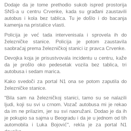
Dodaje da je tome prethodio sukob ispred prostorija
SNS-a u centru Crvenke, kada su građani zaustavili
autobus i kola bez tablica. Tu je došlo i do bacanja
kamenja na pristalice vlasti.
Policija je već tada intervenisala i sprovela ih do
železničke stanice. Policija je potom zaustavila
saobraćaj prema železničkoj stanici iz pravca Crvenke.
Devojka koja je prisustvovala incidentu u centru, kaže
da je prošlo oko pedesetak vozila bez tablica, tri
autobusa i sedam marica.
Kako svedoči za portal N1 ona se potom zaputila do
železničke stanice.
"Bila sam na železničkoj stanici, tamo su se nalazili
ljudi, koji su svi u crnom. Vozač autobusa mi je rekao
da im ne prilazim, jer su svi naoružani. Dodao je da ih
je pokupio sa sajma u Beogradu i da je u jednom od tih
automobila i Luka Bojović", rekla je za portal N1