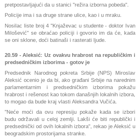
pretpostavljajući da u stanici "režira izborna pobeda".
Policije ima i sa druge strane ulice, kao i u mraku.
Nosilac liste broj 4 "Knjaževac u studente - doktor Ivan
Milošević" se obraćao policiji i govorio im da će, kada
se oni sklone, doći batinaši i rasterati ljude.
20.59 - Aleksić: Uz ovakvu hrabrost na republičkim i
predsedničkim izborima - gotov je
Predsednik Narodnog pokreta Srbije (NPS) Miroslav
Aleksić ocenio je da bi, ako građani Srbije na narednim
parlamentarnim i predsedničkim izborima pokažu
hrabrost i rešenost kao tokom današnjih lokalnih izbora,
to mogao da bude kraj vlasti Aleksandra Vučića.
"Neće moći da ovu represiju pokaže kada se izbori
budu održavali u celoj zemlji. Lakši će biti republički i
predsednički od ovih lokalnih izbora", rekao je Aleksić u
beogradskim prostorijama stranke.