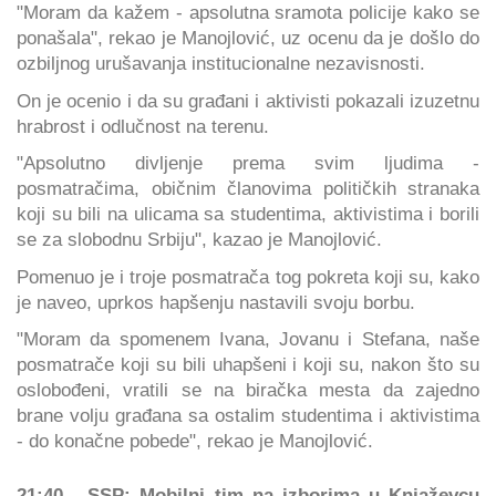
"Moram da kažem - apsolutna sramota policije kako se
ponašala", rekao je Manojlović, uz ocenu da je došlo do
ozbiljnog urušavanja institucionalne nezavisnosti.
On je ocenio i da su građani i aktivisti pokazali izuzetnu
hrabrost i odlučnost na terenu.
"Apsolutno divljenje prema svim ljudima -
posmatračima, običnim članovima političkih stranaka
koji su bili na ulicama sa studentima, aktivistima i borili
se za slobodnu Srbiju", kazao je Manojlović.
Pomenuo je i troje posmatrača tog pokreta koji su, kako
je naveo, uprkos hapšenju nastavili svoju borbu.
"Moram da spomenem Ivana, Jovanu i Stefana, naše
posmatrače koji su bili uhapšeni i koji su, nakon što su
oslobođeni, vratili se na biračka mesta da zajedno
brane volju građana sa ostalim studentima i aktivistima
- do konačne pobede", rekao je Manojlović.
21:40 - SSP: Mobilni tim na izborima u Knjaževcu