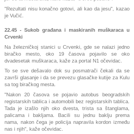
"Rezultati nisu konačno gotovi, ali kao da jesu", kazao
je Vučić.
22.45 - Sukob građana i maskiranih muškaraca u
Crvenki
Na železničkoj stanici u Crvenki, gde se nalazi jedno
biračko mesto, oko 19 časova pojavilo se oko
dvadesetak muškaraca, kaže za portal N1 očevidac.
To se sve dešavalo dok su posmatrači čekali da se
završi glasanje i da se prevezu glasačke kutije za Kulu
sa tog biračkog mesta.
"Nakon 20 časova se pojavio autobus beogradskih
registarskih tablica i automobili bez registarskih tablica.
Tada je izašlo njih oko dvesta, trista sa štanglama,
palicama i bakljama. Bacili su jednu baklju prema
nama, nakon čega je policija napravila kordon između
nas i njih", kaže očevidac.