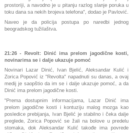
prostoriji, a navodno je u pitanju razlog slanje poruka u
toku dana sa nekih brojeva telefona", dodao je Pavlović.
Naveo je da policija postupa po naredbi jednog
beogradskog tužilaštva.
21:26 - Revolt: Dinić ima prelom jagodične kosti,
novinarima se i dalje ukazuje pomoć
Novinari Lazar Dinić, Ivan Bjelić, Aleksandar Kulić i
Zorica Popović iz "Revolta" napadnuti su danas, a ovaj
medij je saopštio da im se i dalje ukazuje pomoć, a da
Dinić ima prelom jagodične kosti.
"Prema dostupnim informacijama, Lazar Dinić ima
prelom jagodične kosti i kontuziju malog mozga kao
posledice prebijanja, Ivan Bjelić je stabilno i čeka dalje
preglede, Zorica Popović se žali na bolove u predelu
stomaka, dok Aleksandar Kulić takođe ima povrede