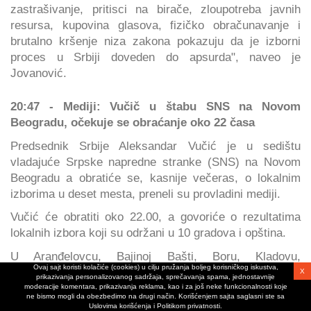
zastrašivanje, pritisci na birače, zloupotreba javnih
resursa, kupovina glasova, fizičko obračunavanje i
brutalno kršenje niza zakona pokazuju da je izborni
proces u Srbiji doveden do apsurda", naveo je
Jovanović.
20:47 - Mediji: Vučič u štabu SNS na Novom
Beogradu, očekuje se obraćanje oko 22 časa
Predsednik Srbije Aleksandar Vučić je u sedištu
vladajuće Srpske napredne stranke (SNS) na Novom
Beogradu a obratiće se, kasnije večeras, o lokalnim
izborima u deset mesta, preneli su provladini mediji.
Vučić će obratiti oko 22.00, a govoriće o rezultatima
lokalnih izbora koji su održani u 10 gradova i opština.
U Aranđelovcu, Bajinoj Bašti, Boru, Kladovu,
Ovaj sajt koristi kolačiće (cookies) u cilju pružanja boljeg korisničkog iskustva,
Knjaževcu, Kuli, Lučanima, Majdanpeku, Sevojnu i
X
prikazivanja personalizovanog sadržaja, sprečavanja spama, jednostavnije
Smederevskoj Palanci danas su održani redovni izbori
moderacije komentara, prikazivanja reklama, kao i za još neke funkcionalnosti koje
ne bismo mogli da obezbedimo na drugi način. Korišćenjem sajta saglasni ste sa
za odbornike lokalnih skupština.
Uslovima korišćenja i Politikom privatnosti.