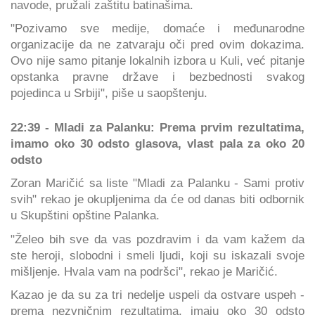
navode, pružali zaštitu batinašima.
"Pozivamo sve medije, domaće i međunarodne
organizacije da ne zatvaraju oči pred ovim dokazima.
Ovo nije samo pitanje lokalnih izbora u Kuli, već pitanje
opstanka pravne države i bezbednosti svakog
pojedinca u Srbiji", piše u saopštenju.
22:39 - Mladi za Palanku: Prema prvim rezultatima,
imamo oko 30 odsto glasova, vlast pala za oko 20
odsto
Zoran Maričić sa liste "Mladi za Palanku - Sami protiv
svih" rekao je okupljenima da će od danas biti odbornik
u Skupštini opštine Palanka.
"Želeo bih sve da vas pozdravim i da vam kažem da
ste heroji, slobodni i smeli ljudi, koji su iskazali svoje
mišljenje. Hvala vam na podršci", rekao je Maričić.
Kazao je da su za tri nedelje uspeli da ostvare uspeh -
prema nezvničnim rezultatima, imaju oko 30 odsto