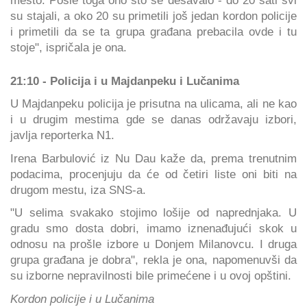
mesto. Posle toga ono što se dešavalo - do 20 sati svi
su stajali, a oko 20 su primetili još jedan kordon policije
i primetili da se ta grupa građana prebacila ovde i tu
stoje", ispričala je ona.
21:10 - Policija i u Majdanpeku i Lučanima
U Majdanpeku policija je prisutna na ulicama, ali ne kao
i u drugim mestima gde se danas održavaju izbori,
javlja reporterka N1.
Irena Barbulović iz Nu Dau kaže da, prema trenutnim
podacima, procenjuju da će od četiri liste oni biti na
drugom mestu, iza SNS-a.
"U selima svakako stojimo lošije od naprednjaka. U
gradu smo dosta dobri, imamo iznenađujući skok u
odnosu na prošle izbore u Donjem Milanovcu. I druga
grupa građana je dobra", rekla je ona, napomenuvši da
su izborne nepravilnosti bile primećene i u ovoj opštini.
Kordon policije i u Lučanima