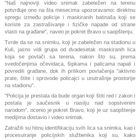
"Naš najnoviji video snimak zabeležen na terenu
potvrđuje ono na šta mesecima upozoravamo: direktnu
spregu između policije i maskiranih batinaša koji se
koriste za zastrašivanje i fizičke napade od strane
vlasti na građane", naveo je pokret Bravo u saopštenju.
Tvrde da se na snimku, koji je zabeležen na stadionu u
Kuli, jasno vidi grupa od dvadesetak maskiranih lica
koja se povlači sa terena, nakon što su, prema
svedočenjima očevidaca, šipkama i palicama napali i
povredili građane, dok ih prilikom povlačenja "aktivno
prate, štite i sprovode policajci u unutrašnje prostorije
na stadionu".
"Policija je prestala da bude organ koji štiti red i zakon i
postala je saučesnik u nasilju nad sopstvenim
narodom", ocenio je pokret Bravo, koji je uz saopštenje
medijima dostavio i video snimak.
Zatražili su hitnu identifikaciju svih lica sa snimka, kao i
procesuiranje policijskih službenika koji su, kako