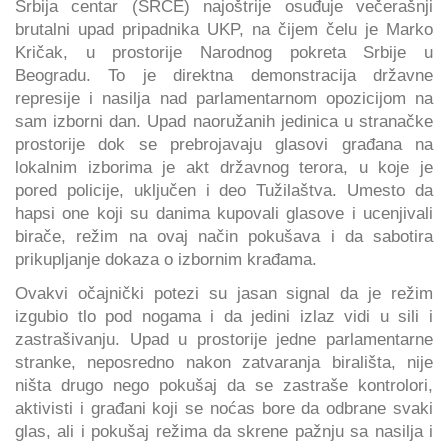
Srbija centar (SRCE) najoštrije osuđuje večerašnji
brutalni upad pripadnika UKP, na čijem čelu je Marko
Kričak, u prostorije Narodnog pokreta Srbije u
Beogradu. To je direktna demonstracija državne
represije i nasilja nad parlamentarnom opozicijom na
sam izborni dan. Upad naoružanih jedinica u stranačke
prostorije dok se prebrojavaju glasovi građana na
lokalnim izborima je akt državnog terora, u koje je
pored policije, uključen i deo Tužilaštva. Umesto da
hapsi one koji su danima kupovali glasove i ucenjivali
birače, režim na ovaj način pokušava i da sabotira
prikupljanje dokaza o izbornim krađama.
Ovakvi očajnički potezi su jasan signal da je režim
izgubio tlo pod nogama i da jedini izlaz vidi u sili i
zastrašivanju. Upad u prostorije jedne parlamentarne
stranke, neposredno nakon zatvaranja birališta, nije
ništa drugo nego pokušaj da se zastraše kontrolori,
aktivisti i građani koji se noćas bore da odbrane svaki
glas, ali i pokušaj režima da skrene pažnju sa nasilja i