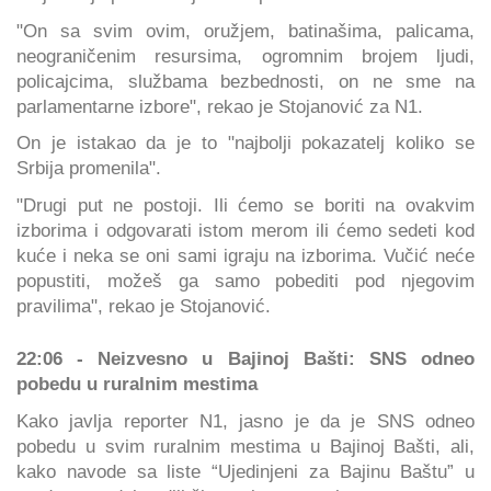
"On sa svim ovim, oružjem, batinašima, palicama,
neograničenim resursima, ogromnim brojem ljudi,
policajcima, službama bezbednosti, on ne sme na
parlamentarne izbore", rekao je Stojanović za N1.
On je istakao da je to "najbolji pokazatelj koliko se
Srbija promenila".
"Drugi put ne postoji. Ili ćemo se boriti na ovakvim
izborima i odgovarati istom merom ili ćemo sedeti kod
kuće i neka se oni sami igraju na izborima. Vučić neće
popustiti, možeš ga samo pobediti pod njegovim
pravilima", rekao je Stojanović.
22:06 - Neizvesno u Bajinoj Bašti: SNS odneo
pobedu u ruralnim mestima
Kako javlja reporter N1, jasno je da je SNS odneo
pobedu u svim ruralnim mestima u Bajinoj Bašti, ali,
kako navode sa liste “Ujedinjeni za Bajinu Baštu” u