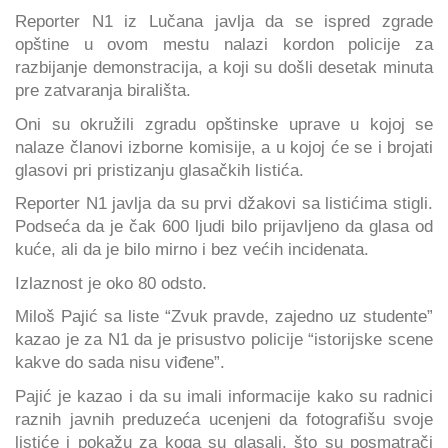
Reporter N1 iz Lučana javlja da se ispred zgrade
opštine u ovom mestu nalazi kordon policije za
razbijanje demonstracija, a koji su došli desetak minuta
pre zatvaranja birališta.
Oni su okružili zgradu opštinske uprave u kojoj se
nalaze članovi izborne komisije, a u kojoj će se i brojati
glasovi pri pristizanju glasačkih listića.
Reporter N1 javlja da su prvi džakovi sa listićima stigli.
Podseća da je čak 600 ljudi bilo prijavljeno da glasa od
kuće, ali da je bilo mirno i bez većih incidenata.
Izlaznost je oko 80 odsto.
Miloš Pajić sa liste “Zvuk pravde, zajedno uz studente”
kazao je za N1 da je prisustvo policije “istorijske scene
kakve do sada nisu viđene”.
Pajić je kazao i da su imali informacije kako su radnici
raznih javnih preduzeća ucenjeni da fotografišu svoje
listiće i pokažu za koga su glasali, što su posmatrači