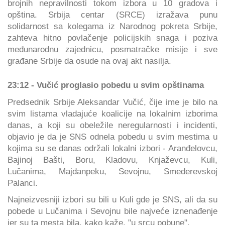
brojnih nepravilnosti tokom izbora u 10 gradova i
opština. Srbija centar (SRCE) izražava punu
solidarnost sa kolegama iz Narodnog pokreta Srbije,
zahteva hitno povlačenje policijskih snaga i poziva
međunarodnu zajednicu, posmatračke misije i sve
građane Srbije da osude na ovaj akt nasilja.
23:12 - Vučić proglasio pobedu u svim opštinama
Predsednik Srbije Aleksandar Vučić, čije ime je bilo na
svim listama vladajuće koalicije na lokalnim izborima
danas, a koji su obeležile neregularnosti i incidenti,
objavio je da je SNS odnela pobedu u svim mestima u
kojima su se danas održali lokalni izbori - Aranđelovcu,
Bajinoj Bašti, Boru, Kladovu, Knjaževcu, Kuli,
Lučanima, Majdanpeku, Sevojnu, Smederevskoj
Palanci.
Najneizvesniji izbori su bili u Kuli gde je SNS, ali da su
pobede u Lučanima i Sevojnu bile najveće iznenađenje
jer su ta mesta bila, kako kaže, "u srcu pobune".