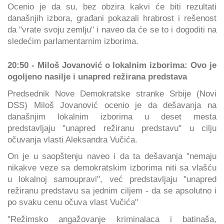
Ocenio je da su, bez obzira kakvi će biti rezultati
današnjih izbora, građani pokazali hrabrost i rešenost
da "vrate svoju zemlju" i naveo da će se to i dogoditi na
sledećim parlamentarnim izborima.
20:50 - Miloš Jovanović o lokalnim izborima: Ovo je
ogoljeno nasilje i unapred režirana predstava
Predsednik Nove Demokratske stranke Srbije (Novi
DSS) Miloš Jovanović ocenio je da dešavanja na
današnjim lokalnim izborima u deset mesta
predstavljaju "unapred režiranu predstavu" u cilju
očuvanja vlasti Aleksandra Vučića.
On je u saopštenju naveo i da ta dešavanja "nemaju
nikakve veze sa demokratskim izborima niti sa vlašću
u lokalnoj samoupravi", već predstavljaju "unapred
režiranu predstavu sa jednim ciljem - da se apsolutno i
po svaku cenu očuva vlast Vučića"
"Režimsko angažovanje kriminalaca i batinaša,