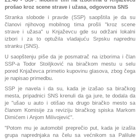
prošao kroz scene strave i užasa, odgovorna SNS
Stranka slobode i pravde (SSP) saopštila je da su
članovi njihovog mobilnog tima prošli "kroz scene
strave i užasa" u Knjaževcu gde su održani lokalni
izbori i za to optužila vladajuću Srpsku naprednu
stranku (SNS).
U saopštenju piše da je posmatrač na izborima i član
SSP-a Todor Stoiljković na biračkom mestu u selu
pored Knjaževca primetio kupovinu glasova, zbog čega
je napisao primedbu.
SSP je navela i da su, kada je izašao sa biračkog
mesta, pripadnici SNS krenuli da ga jure, te dodala da
je "ušao u auto i otišao na drugo biračko mesto sa
članom Komisije za reviziju biračkog spiska Markom
Dimićem i Anjom Milivojević".
"Potom mu je automobil preprečio put, kada je izašla
grupa naprednjaka na čelu sa većnikom sa Palilule