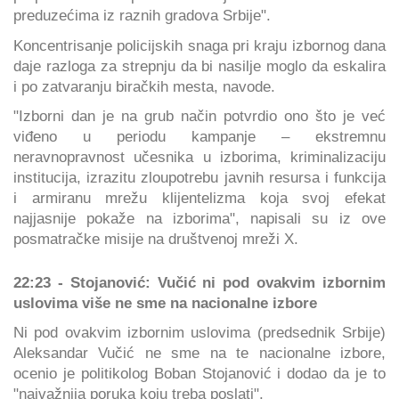
preduzećima iz raznih gradova Srbije".
Koncentrisanje policijskih snaga pri kraju izbornog dana
daje razloga za strepnju da bi nasilje moglo da eskalira
i po zatvaranju biračkih mesta, navode.
"Izborni dan je na grub način potvrdio ono što je već
viđeno u periodu kampanje – ekstremnu
neravnopravnost učesnika u izborima, kriminalizaciju
institucija, izrazitu zloupotrebu javnih resursa i funkcija
i armiranu mrežu klijentelizma koja svoj efekat
najjasnije pokaže na izborima", napisali su iz ove
posmatračke misije na društvenoj mreži X.
22:23 - Stojanović: Vučić ni pod ovakvim izbornim
uslovima više ne sme na nacionalne izbore
Ni pod ovakvim izbornim uslovima (predsednik Srbije)
Aleksandar Vučić ne sme na te nacionalne izbore,
ocenio je politikolog Boban Stojanović i dodao da je to
"najvažnija poruka koju treba poslati".