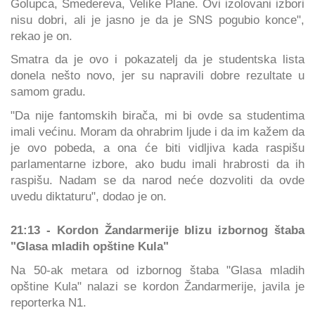
Golupca, Smedereva, Velike Plane. Ovi izolovani izbori
nisu dobri, ali je jasno je da je SNS pogubio konce",
rekao je on.
Smatra da je ovo i pokazatelj da je studentska lista
donela nešto novo, jer su napravili dobre rezultate u
samom gradu.
"Da nije fantomskih birača, mi bi ovde sa studentima
imali većinu. Moram da ohrabrim ljude i da im kažem da
je ovo pobeda, a ona će biti vidljiva kada raspišu
parlamentarne izbore, ako budu imali hrabrosti da ih
raspišu. Nadam se da narod neće dozvoliti da ovde
uvedu diktaturu", dodao je on.
21:13 - Kordon Žandarmerije blizu izbornog štaba
"Glasa mladih opštine Kula"
Na 50-ak metara od izbornog štaba "Glasa mladih
opštine Kula" nalazi se kordon Žandarmerije, javila je
reporterka N1.