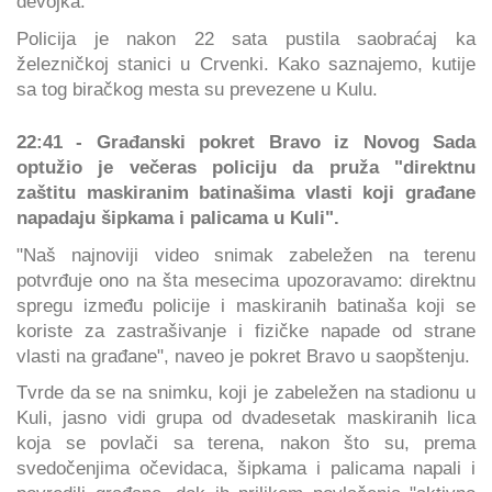
devojka.
Policija je nakon 22 sata pustila saobraćaj ka
železničkoj stanici u Crvenki. Kako saznajemo, kutije
sa tog biračkog mesta su prevezene u Kulu.
22:41 - Građanski pokret Bravo iz Novog Sada
optužio je večeras policiju da pruža "direktnu
zaštitu maskiranim batinašima vlasti koji građane
napadaju šipkama i palicama u Kuli".
"Naš najnoviji video snimak zabeležen na terenu
potvrđuje ono na šta mesecima upozoravamo: direktnu
spregu između policije i maskiranih batinaša koji se
koriste za zastrašivanje i fizičke napade od strane
vlasti na građane", naveo je pokret Bravo u saopštenju.
Tvrde da se na snimku, koji je zabeležen na stadionu u
Kuli, jasno vidi grupa od dvadesetak maskiranih lica
koja se povlači sa terena, nakon što su, prema
svedočenjima očevidaca, šipkama i palicama napali i