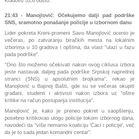
Kladovu 53,6 odsto.
21:43 - Manojlović: Očekujemo dalji pad podrške
SNS, sramotno ponašanje policije u izbornom danu
Lider pokreta Kreni-promeni Savo Manojlović ocenio je
večeras, po zatvaranju biračkih mesta na lokalnim
izborima u 10 gradova i opština, da vlast "ulazi u fazu
pada podrške".
"Ono što možemo očekivati nakon ovog ciklusa izbora
jeste nastavak daljeg pada podrške Srpskoj naprednoj
stranci (SNS) u apsolutnim brojkama", rekao je
Manojlović u Bajinoj Bašti, gde su se večeras okupili
građani, studenti i aktivisti nakon izbora uz "oštre
kritike na račun postupanja institucija".
Manojlović je, kako je preneo pokret u saopštenju,
posebno kritikovao ulogu policije tokom izbornog dana,
navodeći da "više nemamo koaliciju 'Ćaci i policije', već
da je to sada jedan komandni centar".