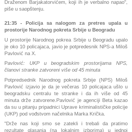
Draženom Barjakatorvićem, koji ih je verbalno napao",
piše u saopštenju.
21:35 - Policija sa nalogom za pretres upala u
prostorije Narodnog pokreta Srbije u Beogradu
U prostorije Narodnog pokrea Srbije u Beogradu upalo
je oko 10 policajaca, javio je potpredesnik NPS-a Miloš
Pavlović na X.
P
avlović: UKP u beogradskim prostorijama NPS,
članovi stranke zatvoreni više od 45 minuta
Potpredsednik Narodnog pokreta Srbije (NPS) Miloš
Pavlović izjavio je da je večeras 10 policajaca ušlo u
beogradsku centralu te stranke i da ih više od 45
minuta drže zatvorene.Pavlović je agenciji Beta kazao
da su u pitanju pripadnici Uprave kriminalističke policije
(UKP) pod vođstvom načelnika Marka Krička.
"Drže nas koji smo se zatekli i trebali da pratimo
rezultate glasanja (na lokalnim izborima) u jednoj