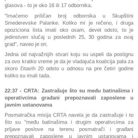
glasova - to je oko 16 ili 17 odbornika.
"Imaćemo priličan broj odbornika u Skupštini
Smederevske Palanke. Koliko mi je rečeno, i druga
opoziciona lista imati oko osam, devet odsto, to je
jedinstven slučaj u poslednih 25, 30 godina za ovaj
grad", naveo je on.
Jedna od najvažnijih stvari koju su uspeli da postignu
za ovo kratko vreme je da je vladajuća koalicija pala za
skoro čitavih 20 odsto u odnosu na pre četiri godine
koliko su imali tada.
22:37 - CRTA: Zastrašuje što su među batinašima i
operativcima građani prepoznavali zaposlene u
javnim ustanovama
Posmatračka misija CRTA navela je da zastrašuje i to
što su "među batinašima i drugim operativcima za
prljave poslove na terenu posmatrači i građani
prepoznavali zaposlene u javnim ustanovama i