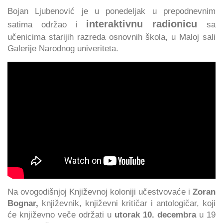
Bojan Ljubenović je u ponedeljak u prepodnevnim
interaktivnu radionicu
satima održao i
sa
učenicima starijih razreda osnovnih škola, u Maloj sali
Galerije Narodnog univeriteta.
Na ovogodišnjoj Književnoj koloniji učestvovaće i
Zoran
Bognar,
književnik, književni kritičar i antologičar, koji
će književno veče održati u
utorak 10. decembra
u 19