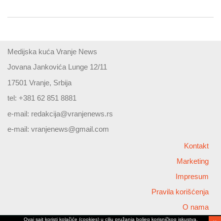
Medijska kuća Vranje News
Jovana Jankovića Lunge 12/11
17501 Vranje, Srbija
tel: +381 62 851 8881
e-mail:
redakcija@vranjenews.rs
e-mail:
vranjenews@gmail.com
Kontakt
Marketing
Impresum
Pravila korišćenja
O nama
Ovaj sajt koristi kolačiće (cookies) u cilju pružanja boljeg korisničkog iskustva,