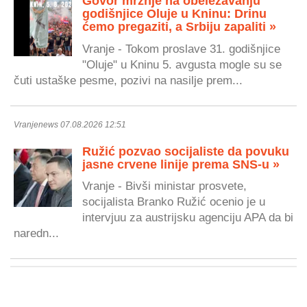
Govor mržnje na obeležavanju
godišnjice Oluje u Kninu: Drinu
ćemo pregaziti, a Srbiju zapaliti »
Vranje - Tokom proslave 31. godišnjice
"Oluje" u Kninu 5. avgusta mogle su se
čuti ustaške pesme, pozivi na nasilje prem...
Vranjenews 07.08.2026 12:51
Ružić pozvao socijaliste da povuku
jasne crvene linije prema SNS-u »
Vranje - Bivši ministar prosvete,
socijalista Branko Ružić ocenio je u
intervjuu za austrijsku agenciju APA da bi
naredn...