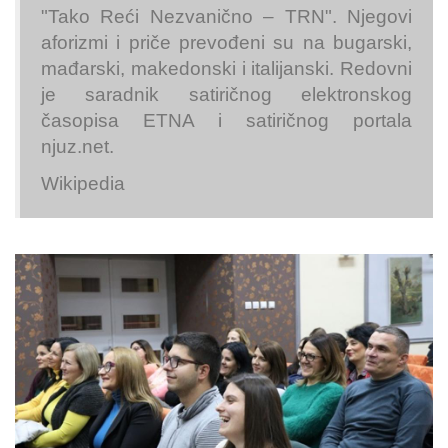
"Tako Reći Nezvanično – TRN". Njegovi
aforizmi i priče prevođeni su na bugarski,
mađarski, makedonski i italijanski. Redovni
je saradnik satiričnog elektronskog
časopisa ETNA i satiričnog portala
njuz.net.
Wikipedia