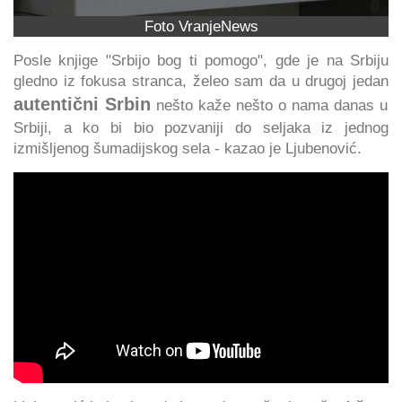
Foto VranjeNews
Posle knjige "Srbijo bog ti pomogo", gde je na Srbiju
gledno iz fokusa stranca, želeo sam da u drugoj jedan
autentični Srbin
nešto kaže nešto o nama danas u
Srbiji, a ko bi bio pozvaniji do seljaka iz jednog
izmišljenog šumadijskog sela - kazao je Ljubenović.