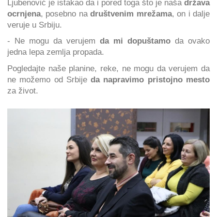
Ljubenović je istakao da i pored toga što je naša
država
ocrnjena
, posebno na
društvenim mrežama
, on i dalje
veruje u Srbiju.
- Ne mogu da verujem
da mi dopuštamo
da ovako
jedna lepa zemlja propada.
Pogledajte naše planine, reke, ne mogu da verujem da
ne možemo od Srbije
da napravimo pristojno mesto
za život.