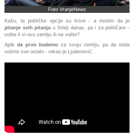
Foto VranjeNews
Kažu, te političke opcije su krive - a mislim da je
pitanje svih pitanja
u Srbiji danas, pa i za političare -
volite li vi ovu zemlju ili ne volite?
Ajde
da prvo budemo
za svoju zemlju, pa da onda
volimo sve ostalo - rekao je Ljubenović.