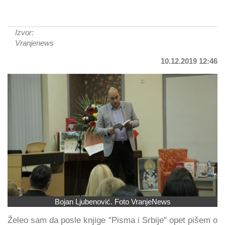
Izvor:
Vranjenews
10.12.2019 12:46
Bojan Ljubenović. Foto VranjeNews
Želeo sam da posle knjige "Pisma i Srbije" opet pišem o