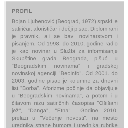
PROFIL
Bojan Ljubenović (Beograd, 1972) srpski je
satiričar, aforističar i dečji pisac. Diplomirani
je pravnik, ali se bavi novinarstvom i
pisanjem. Od 1998. do 2010. godine radio
je kao novinar u Službi za informisanje
Skupštine grada Beograda, pišući u
"Beogradskim novinama" i gradskoj
novinskoj agenciji "Beoinfo". Od 2001. do
2003. godine pisao je kolumne za dnevni
list "Borba". Aforizme počinje da objavljuje
u "Beogradskim novinama", a potom i u
čitavom nizu satiričnih časopisa "Ošišani
jež", "Danga", "Etna"... Godine 2010.
prelazi u "Večenje novosti", na mesto
urednika strane humora i urednika rubrike