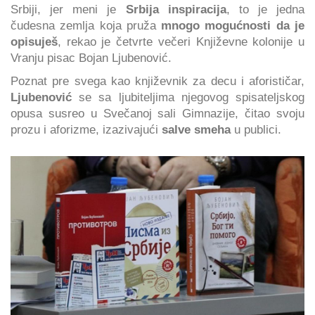
Srbiji, jer meni je
Srbija inspiracija
, to je jedna
čudesna zemlja koja pruža
mnogo mogućnosti da je
opisuješ
, rekao je četvrte večeri Književne kolonije u
Vranju pisac Bojan Ljubenović.
Poznat pre svega kao književnik za decu i aforističar,
Ljubenović
se sa ljubiteljima njegovog spisateljskog
opusa susreo u Svečanoj sali Gimnazije, čitao svoju
prozu i aforizme, izazivajući
salve smeha
u publici.