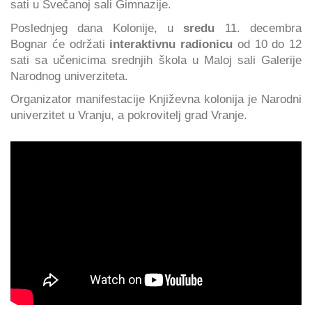
sati u Svečanoj sali Gimnazije.
Poslednjeg dana Kolonije, u
sredu
11. decembra
Bognar će
održati
interaktivnu radionicu
od 10 do 12
sati sa učenicima srednjih škola u Maloj sali Galerije
Narodnog univerziteta.
Organizator manifestacije Književna kolonija je Narodni
univerzitet u Vranju, a pokrovitelj grad Vranje.