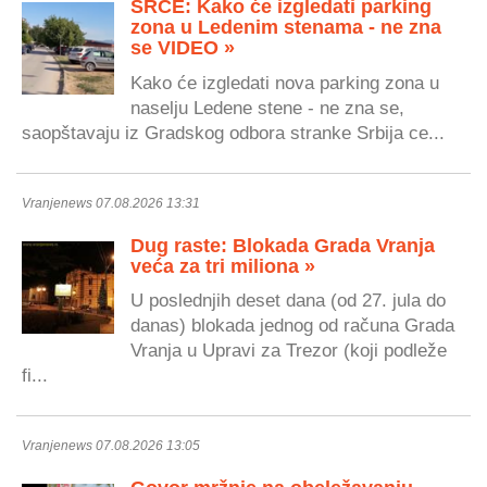
SRCE: Kako će izgledati parking
zona u Ledenim stenama - ne zna
se VIDEO »
Kako će izgledati nova parking zona u
naselju Ledene stene - ne zna se,
saopštavaju iz Gradskog odbora stranke Srbija ce...
Vranjenews 07.08.2026 13:31
Dug raste: Blokada Grada Vranja
veća za tri miliona »
U poslednjih deset dana (od 27. jula do
danas) blokada jednog od računa Grada
Vranja u Upravi za Trezor (koji podleže
fi...
Vranjenews 07.08.2026 13:05