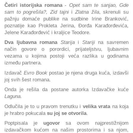
Četiri istorijska romana
-
Opet sam te sanjao, Gde
sam to pogrešila?, Zid tajni
i
Zlatna žila
, skrenuli su
pažnju domaće publike na sudbine Irine Branković,
poznatije kao Prokleta Jerina, Đorđa Karađorđevića,
Jelene Karađorđević i kraljice Teodore.
Dva ljubavna romana
Starija
i
Stariji
na savremen
način govore o porordici, prijateljstvu, ljubavnim
vezama u kojima postoji veća razlika u godinama
između partnera.
Izdavač
Evro Book
postao je njena druga kuća, izdavši
joj svih šest romana.
Onda je rešila da postane autorka Izdavačke kuće
Laguna.
Odlučila je to u pravom trenutku i
velika vrata
na koja
je hrabro pokucala
su joj se otvorila
.
Poptpisala je
ugovor
sa ovom najprestižnijom
izdavačkom kućom na našim prostorima i sa njom,