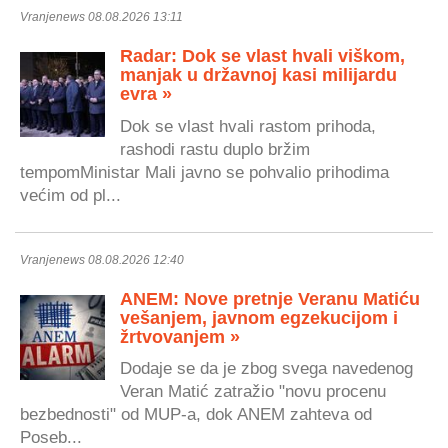
Vranjenews 08.08.2026 13:11
Radar: Dok se vlast hvali viškom,
manjak u državnoj kasi milijardu
evra »
Dok se vlast hvali rastom prihoda,
rashodi rastu duplo bržim
tempomMinistar Mali javno se pohvalio prihodima
većim od pl...
Vranjenews 08.08.2026 12:40
ANEM: Nove pretnje Veranu Matiću
vešanjem, javnom egzekucijom i
žrtvovanjem »
Dodaje se da je zbog svega navedenog
Veran Matić zatražio "novu procenu
bezbednosti" od MUP-a, dok ANEM zahteva od
Poseb...