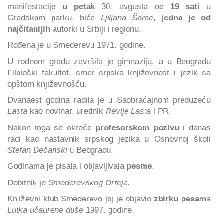
manifestacije
u petak
30. avgusta od
19 sati
u
Gradskom parku, biće
Ljiljana Šarac
,
jedna je od
najčitanijih
autorki u Srbiji i regionu.
Rođena je u Smederevu 1971. godine.
U rodnom gradu završila je gimnaziju, a u Beogradu
Filološki fakultet, smer srpska književnost i jezik sa
opštom književnošću.
Dvanaest godina radila je u Saobraćajnom preduzeću
Lasta
kao novinar, urednik
Revije Lasta
i PR.
Nakon toga se okreće
profesorskom pozivu
i danas
radi kao nastavnik srpskog jezika u Osnovnoj školi
Stefan Dečanski
u Beogradu.
Godinama je pisala i objavljivala
pesme
.
Dobitnik je
Smederevskog Orfeja
.
Književni klub Smederevo joj je objavio
zbirku pesam
a
Lutka učaurene duše
1997. godine.