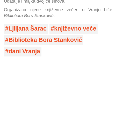
Udata je i majka dvojice sinova.
Organizator njene književne večeri u Vranju biće
Biblioteka Bora Stanković
.
Ljiljana Šarac
književno veče
Biblioteka Bora Stanković
dani Vranja