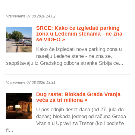
Vranjenews 07.08.2026 14:02
SRCE: Kako će izgledati parking
zona u Ledenim stenama - ne zna
se VIDEO »
Kako će izgledati nova parking zona u
naselju Ledene stene - ne zna se,
saopštavaju iz Gradskog odbora stranke Srbija ce...
Vranjenews 07.08.2026 13:31
Dug raste: Blokada Grada Vranja
veća za tri miliona »
U poslednjih deset dana (od 27. jula do
danas) blokada jednog od računa Grada
Vranja u Upravi za Trezor (koji podleže
fi...