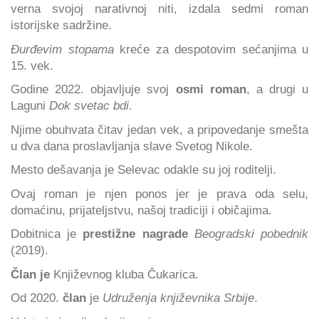
verna svojoj narativnoj niti, izdala sedmi roman
istorijske sadržine.
Đurđevim stopama
kreće za despotovim sećanjima u
15. vek.
Godine 2022. objavljuje svoj
osmi roman
, a drugi u
Laguni
Dok svetac bdi
.
Njime obuhvata čitav jedan vek, a pripovedanje smešta
u dva dana proslavljanja slave Svetog Nikole.
Mesto dešavanja je Selevac odakle su joj roditelji.
Ovaj roman je njen ponos jer je prava oda selu,
domaćinu, prijateljstvu, našoj tradiciji i običajima.
Dobitnica je
prestižne nagrade
Beogradski pobednik
(2019).
Član je
Književnog kluba Čukarica.
Od 2020.
član
je
Udruženja književnika Srbije
.