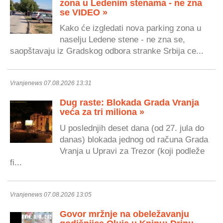
zona u Ledenim stenama - ne zna
se VIDEO »
Kako će izgledati nova parking zona u
naselju Ledene stene - ne zna se,
saopštavaju iz Gradskog odbora stranke Srbija ce...
Vranjenews 07.08.2026 13:31
Dug raste: Blokada Grada Vranja
veća za tri miliona »
U poslednjih deset dana (od 27. jula do
danas) blokada jednog od računa Grada
Vranja u Upravi za Trezor (koji podleže
fi...
Vranjenews 07.08.2026 13:05
Govor mržnje na obeležavanju