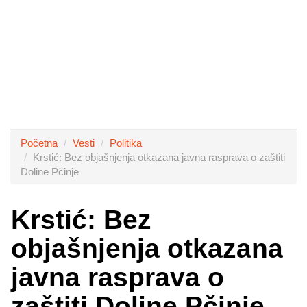
Početna
Vesti
Politika
Krstić: Bez objašnjenja otkazana javna rasprava o zaštiti
Doline Pčinje
Krstić: Bez
objašnjenja otkazana
javna rasprava o
zaštiti Doline Pčinje