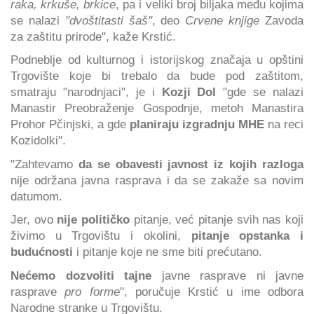
raka, krkuše, brkice
, pa i veliki broj biljaka među kojima
se nalazi
"dvoštitasti šaš"
, deo
Crvene knjige
Zavoda
za zaštitu prirode", kaže Krstić.
Podneblje od kulturnog i istorijskog značaja u opštini
Trgovište koje bi trebalo da bude pod zaštitom,
smatraju "narodnjaci", je i
Kozji Dol
"gde se nalazi
Manastir Preobraženje Gospodnje, metoh Manastira
Prohor Pčinjski, a gde
planiraju izgradnju MHE
na reci
Kozidolki".
"Zahtevamo
da se obavesti javnost iz kojih razloga
nije održana javna rasprava i da se zakaže sa novim
datumom.
Jer, ovo
nije političko
pitanje, već pitanje svih nas koji
živimo u Trgovištu i okolini,
pitanje opstanka i
budućnosti
i pitanje koje ne sme biti prećutano.
Nećemo dozvoliti tajne
javne rasprave ni javne
rasprave
pro forme
", poručuje Krstić u ime odbora
Narodne stranke u Trgovištu.