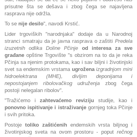
prisutne šta se dešava i zbog čega se najavljena
rasprava nije održla.
To se
nije desilo
", navodi Krstić.
Lider trgoviških "narodnjaka" dodaje da u Narodnoj
stranci smatraju da je javna rasprava o zaštiti
Predela
izuzetnih odlika Doline Pčinje
od interesa za sve
građane
opštine Trgovište "s obzirom na to da je reka
Pčinja sa njenim protokama, kao i sav biljni i životinjski
svet sa endemskim vrstama
ugrožena
izgradnjom mini
hidroelektrana (MHE), divljim deponijama i
nepostojanjem ribolovačkog udruženja
zbog čega
postoji nelegalan ribolov".
"Tražićemo i
zahtevaćemo reviziju
studije, kao i
ponovno ispitivanje i istraživanje
gornjeg toka Pčinje
i svih pritoka.
Postoje
toliko zaštićenih
endemskih vrsta biljnog i
životinjskog sveta na ovom prostoru - poput
rečnog