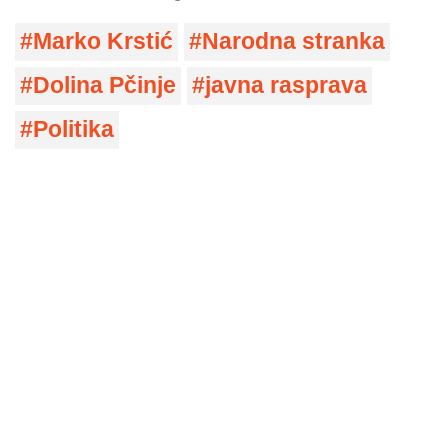
Marko Krstić
Narodna stranka
Dolina Pčinje
javna rasprava
Politika