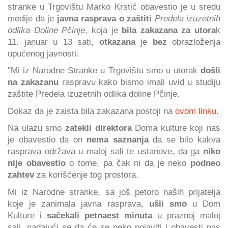
stranke u Trgovištu Marko Krstić obavestio je u sredu
medije da je
javna rasprava o zaštiti
Predela izuzetnih
odlika Doline Pčinje
, koja je
bila zakazana za utora
k
11. januar u 13 sati,
otkazana
je
bez
obrazloženja
upućenog javnosti.
"Mi iz Narodne Stranke u Trgovištu smo u utorak
došli
na zakazanu
raspravu kako bismo imali uvid u studiju
zaštite Predela izuzetnih odlika doline Pčinje.
Dokaz da je zaista bila zakazana postoji na
ovom linku
.
Na ulazu smo
zatekli direktora
Doma kulture koji nas
je obavestio da on
nema saznanja
da se bilo kakva
rasprava održava u maloj sali te ustanove, da ga
niko
nije obavestio
o tome, pa čak ni da je neko
podneo
zahtev
za korišćenje tog prostora.
Mi iz Narodne stranke, sa još petoro naših prijatelja
koje je zanimala javna rasprava,
ušli smo
u Dom
Kulture i
sačekali petnaest minuta
u praznoj maloj
sali, nadajući se da će se neko pojaviti i obavesti nas