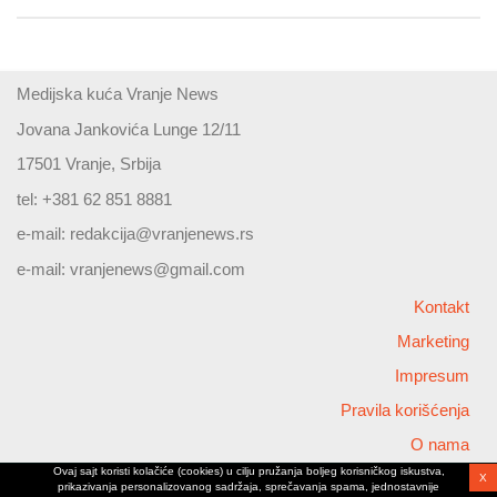
Medijska kuća Vranje News
Jovana Jankovića Lunge 12/11
17501 Vranje, Srbija
tel: +381 62 851 8881
e-mail:
redakcija@vranjenews.rs
e-mail:
vranjenews@gmail.com
Kontakt
Marketing
Impresum
Pravila korišćenja
O nama
Ovaj sajt koristi kolačiće (cookies) u cilju pružanja boljeg korisničkog iskustva,
X
Copyright © 2026 Vranjenews
prikazivanja personalizovanog sadržaja, sprečavanja spama, jednostavnije