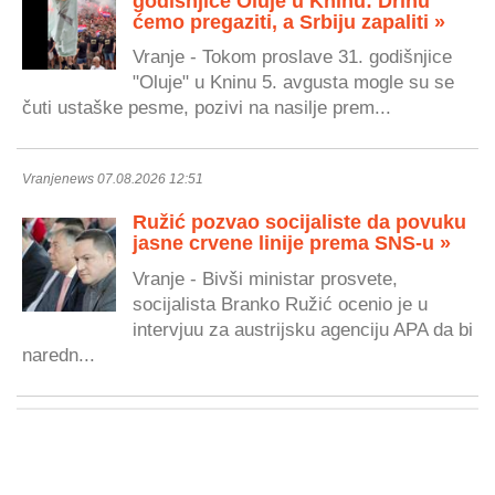
godišnjice Oluje u Kninu: Drinu
ćemo pregaziti, a Srbiju zapaliti »
Vranje - Tokom proslave 31. godišnjice
"Oluje" u Kninu 5. avgusta mogle su se
čuti ustaške pesme, pozivi na nasilje prem...
Vranjenews 07.08.2026 12:51
Ružić pozvao socijaliste da povuku
jasne crvene linije prema SNS-u »
Vranje - Bivši ministar prosvete,
socijalista Branko Ružić ocenio je u
intervjuu za austrijsku agenciju APA da bi
naredn...