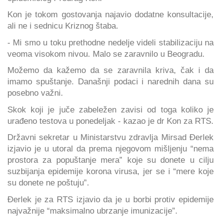
Kon je tokom gostovanja najavio dodatne konsultacije,
ali ne i sednicu Kriznog štaba.
- Mi smo u toku prethodne nedelje videli stabilizaciju na
veoma visokom nivou. Malo se zaravnilo u Beogradu.
Možemo da kažemo da se zaravnila kriva, čak i da
imamo spuštanje. Današnji podaci i narednih dana su
posebno važni.
Skok koji je juče zabeležen zavisi od toga koliko je
urađeno testova u ponedeljak - kazao je dr Kon za RTS.
Državni sekretar u Ministarstvu zdravlja Mirsad Đerlek
izjavio je u utoral da prema njegovom mišljenju “nema
prostora za popuštanje mera” koje su donete u cilju
suzbijanja epidemije korona virusa, jer se i “mere koje
su donete ne poštuju”.
Đerlek je za RTS izjavio da je u borbi protiv epidemije
najvažnije “maksimalno ubrzanje imunizacije”.