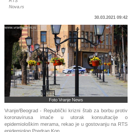
RTS
Nova.rs
30.03.2021 09:42
Foto Vranje News
Vranje/Beograd - Republički krizni štab za borbu protiv
koronavirusa imaće u utorak konsultacije o
epidemiološkim merama, rekao je u gostovanju na RTS
epidemiolog Predrag Kon.