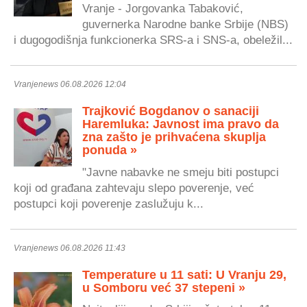
Vranje - Jorgovanka Tabaković,
guvernerka Narodne banke Srbije (NBS)
i dugogodišnja funkcionerka SRS-a i SNS-a, obeležil...
Vranjenews 06.08.2026 12:04
Trajković Bogdanov o sanaciji
Haremluka: Javnost ima pravo da
zna zašto je prihvaćena skuplja
ponuda »
"Javne nabavke ne smeju biti postupci
koji od građana zahtevaju slepo poverenje, već
postupci koji poverenje zaslužuju k...
Vranjenews 06.08.2026 11:43
Temperature u 11 sati: U Vranju 29,
u Somboru već 37 stepeni »