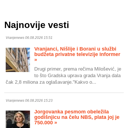
Najnovije vesti
Vranjenews 06.08.2026 15:51
Vranjanci, Nišlije i Borani u službi
budžeta privatne televizije Informer
»
Drugi primer, prema rečima Milošević, je
to što Gradska uprava grada Vranja dala
čak 2,8 miliona za oglašavanje."Kakvo o...
Vranjenews 06.08.2026 15:23
Jorgovanka pesmom obeležila
godišnjicu na čelu NBS, plata joj je
750.000 »