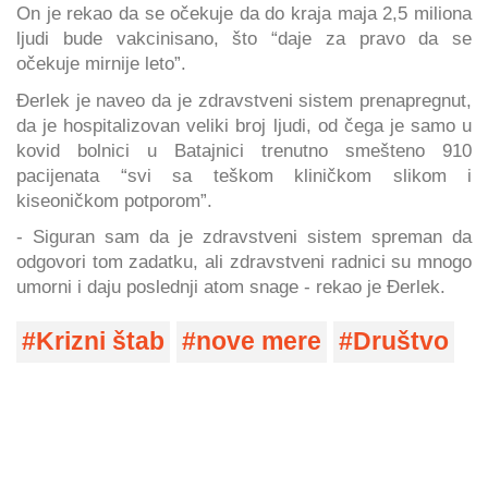
On je rekao da se očekuje da do kraja maja 2,5 miliona
ljudi bude vakcinisano, što “daje za pravo da se
očekuje mirnije leto”.
Đerlek je naveo da je zdravstveni sistem prenapregnut,
da je hospitalizovan veliki broj ljudi, od čega je samo u
kovid bolnici u Batajnici trenutno smešteno 910
pacijenata “svi sa teškom kliničkom slikom i
kiseoničkom potporom”.
- Siguran sam da je zdravstveni sistem spreman da
odgovori tom zadatku, ali zdravstveni radnici su mnogo
umorni i daju poslednji atom snage - rekao je Đerlek.
Krizni štab
nove mere
Društvo