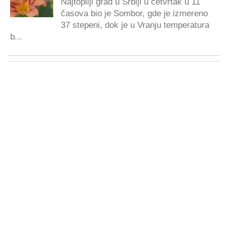
Najtopliji grad u Srbiji u četvrtak u 11
časova bio je Sombor, gde je izmereno
37 stepeni, dok je u Vranju temperatura
b...