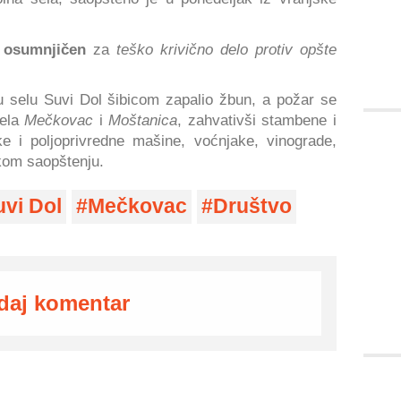
n
osumnjičen
za
teško krivično delo protiv opšte
u selu Suvi Dol šibicom zapalio žbun, a požar se
sela
Mečkovac
i
Moštanica
, zahvativši stambene i
ke i poljoprivredne mašine, voćnjake, vinograde,
skom saopštenju.
uvi Dol
Mečkovac
Društvo
daj komentar