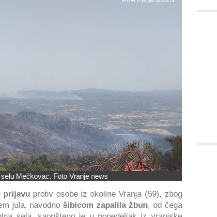
 selu Mečkovac. Foto Vranje news
 prijavu
protiv osobe iz okoline Vranja (59), zbog
jem jula, navodno
šibicom zapalila žbun
, od čega
olna sela, saopšteno je u ponedeljak iz vranjske