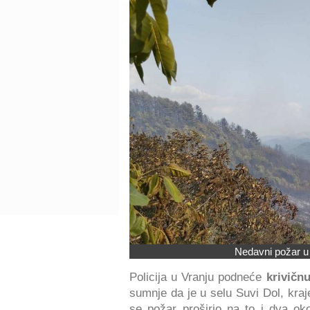
Nedavni požar u
Policija u Vranju podneće
krivičnu
sumnje da je u selu Suvi Dol, kra
se požar proširio na to i dva ok