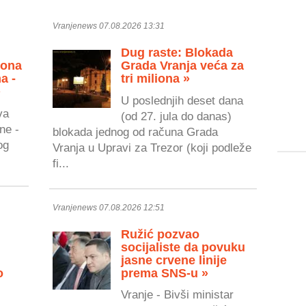
Vranjenews 07.08.2026 13:31
Dug raste: Blokada
zona
Grada Vranja veća za
a -
tri miliona »
»
U poslednjih deset dana
va
(od 27. jula do danas)
ne -
blokada jednog od računa Grada
og
Vranja u Upravi za Trezor (koji podleže
fi...
Vranjenews 07.08.2026 12:51
Ružić pozvao
socijaliste da povuku
jasne crvene linije
o
prema SNS-u »
Vranje - Bivši ministar