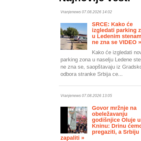
Vranjenews 07.08.2026 14:02
SRCE: Kako će
izgledati parking 
u Ledenim stenam
ne zna se VIDEO 
Kako će izgledati no
parking zona u naselju Ledene ste
ne zna se, saopštavaju iz Gradsk
odbora stranke Srbija ce...
Vranjenews 07.08.2026 13:05
Govor mržnje na
obeležavanju
godišnjice Oluje u
Kninu: Drinu ćem
pregaziti, a Srbiju
zapaliti »