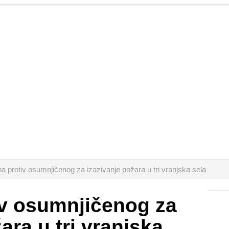
na protiv osumnjičenog za izazivanje požara u tri vranjska sela
iv osumnjičenog za
ara u tri vranjska