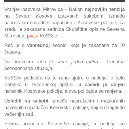
Vranje/Kosovska Mitrovica - Nakon
najnovijih tenzija
na
Severu Kosova
izazvanih sukobom između
naoružanih navodnih napadača i Kosovske policije, za
sredu je zakazana sednica Skupštine opštine Severna
Mitrovica,
javlja
KoSSev
.
Reč je o
vanrednoj
sednici koja je zakazana za 10
časova.
Na dnevnom redu je
samo jedna tačka
– trenutna
bezbednosna situacija
.
KoSSev
podseća da je rano ujutru u nedelju, u selu
Banjska u zvečanskoj opštini,
u zasedi je ubijen
narednik Kosovske policije, a dva policajca su ranjena.
Usledili su sukobi
između naoružanih i maskiranih
navodnih napadača i Kosovske policije, koji su trajali do
večernjih sati.
Prema podacima
Kosovske policije
, u nedelju su