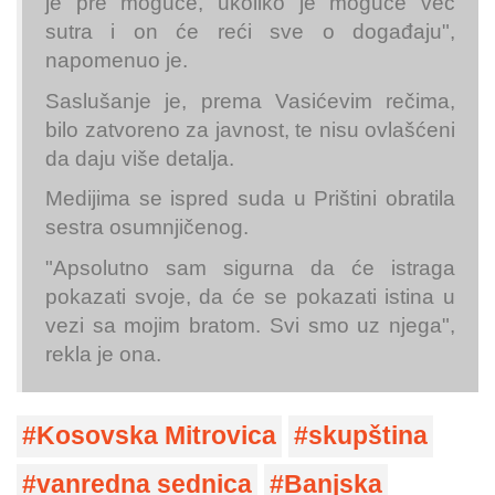
je pre moguće, ukoliko je moguće već
sutra i on će reći sve o događaju",
napomenuo je.
Saslušanje je, prema Vasićevim rečima,
bilo zatvoreno za javnost, te nisu ovlašćeni
da daju više detalja.
Medijima se ispred suda u Prištini obratila
sestra osumnjičenog.
"Apsolutno sam sigurna da će istraga
pokazati svoje, da će se pokazati istina u
vezi sa mojim bratom. Svi smo uz njega",
rekla je ona.
Kosovska Mitrovica
skupština
vanredna sednica
Banjska