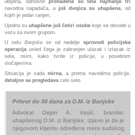
ubijena, odnosno
pronađena su tela najmanje tri
navodna napadača, a
još dvojica su uhapšena
, od
kojih je jedan ranjen.
Ujedno su
uhapšene još četiri osobe
koje se dovode u
vezu sa ovom grupom.
U selu
Banjska
se od nedelje
sprovodi policijska
operacija
usled čega je zabranjen ulazak i izlazak iz
sela, osim, kako tvrde iz policije, u posebnim
slučajevima.
Situacija je sada
mirna
, a prema navodima policije,
detaljno se pregledava
celo selo.
Pritvor do 30 dana za D.M. iz Banjske
Advokat Dejan A. Vasić, branilac
uhapšenog D.M. iz Banjske, izjavio je da je
njegovom klijentu određena mera sudskog