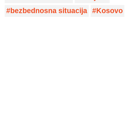
bezbednosna situacija
Kosovo