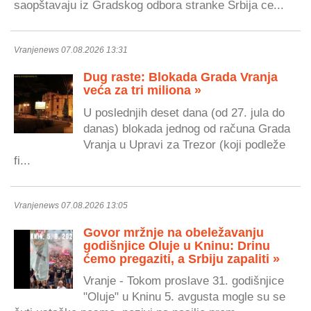
saopštavaju iz Gradskog odbora stranke Srbija ce...
Vranjenews 07.08.2026 13:31
Dug raste: Blokada Grada Vranja
veća za tri miliona »
U poslednjih deset dana (od 27. jula do
danas) blokada jednog od računa Grada
Vranja u Upravi za Trezor (koji podleže
fi...
Vranjenews 07.08.2026 13:05
Govor mržnje na obeležavanju
godišnjice Oluje u Kninu: Drinu
ćemo pregaziti, a Srbiju zapaliti »
Vranje - Tokom proslave 31. godišnjice
"Oluje" u Kninu 5. avgusta mogle su se