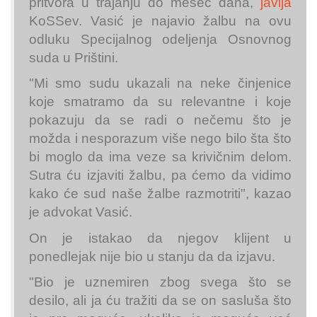
pritvora u trajanju do mesec dana,
javlja
KoSSev. Vasić je najavio žalbu na ovu
odluku Specijalnog odeljenja Osnovnog
suda u Prištini.
"Mi smo sudu ukazali na neke činjenice
koje smatramo da su relevantne i koje
pokazuju da se radi o nečemu što je
možda i nesporazum više nego bilo šta što
bi moglo da ima veze sa krivičnim delom.
Sutra ću izjaviti žalbu, pa ćemo da vidimo
kako će sud naše žalbe razmotriti", kazao
je advokat Vasić.
On je istakao da njegov klijent u
ponedlejak nije bio u stanju da da izjavu.
"Bio je uznemiren zbog svega što se
desilo, ali ja ću tražiti da se on sasluša što