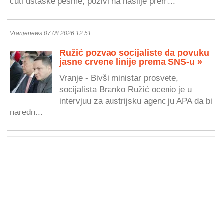
čuti ustaške pesme, pozivi na nasilje prem...
Vranjenews 07.08.2026 12:51
Ružić pozvao socijaliste da povuku
jasne crvene linije prema SNS-u »
Vranje - Bivši ministar prosvete,
socijalista Branko Ružić ocenio je u
intervjuu za austrijsku agenciju APA da bi
naredn...