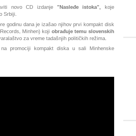
taviti novo CD izdanje
"Nasleđe istoka",
koje
o Srbiji.
pre godinu dana je izašao njihov prvi kompakt disk
 Records, Minhen) koji
obrađuje temu slovenskih
varalaštvo za vreme tadašnjih političkih režima.
na promociji kompakt diska u sali Minhenske