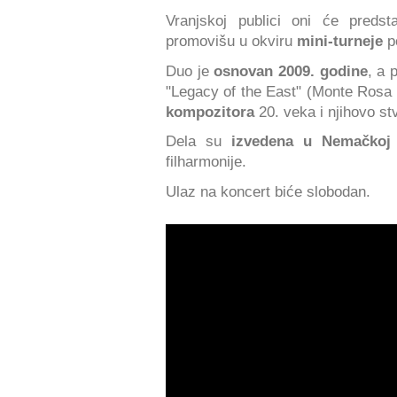
Vranjskoj publici oni će preds
promovišu u okviru
mini-turneje
p
Duo je
osnovan 2009. godine
, a 
"Legacy of the East" (Monte Rosa
kompozitora
20. veka i njihovo st
Dela su
izvedena u Nemačkoj
filharmonije.
Ulaz na koncert biće slobodan.