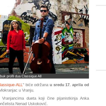
buk profil dua Classique All
lassique-ALL
" biće održana
u sredu 17. aprila od
Mokranjac u Vranju.
Vranjancima dueta koji čine pijanistkinja Anka
ončelista Nenad Uskoković.