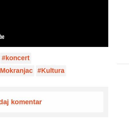
koncert
 Mokranjac
Kultura
daj komentar