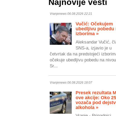
Najnovije vesti
Vranjenews 06.08.2026 22:21
Vučić: Očekujem
ubedljivu pobedu
izborima »
Aleksandar Vučić, čl
SNS-a, izjavio je u
četvrtak da na predstojeći izborim
očekuje ubedljivu pobedu na nivou
Sr...
Vranjenews 06.08.2026 18:07
Presek rezultata 
ove akcije: Oko 2
vozača pod dejst
alkohola »
Vranje - Pripadnici