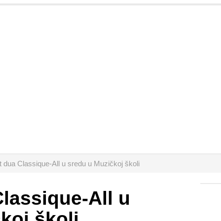
 dua Classique-All u sredu u Muzičkoj školi
lassique-All u
koj školi