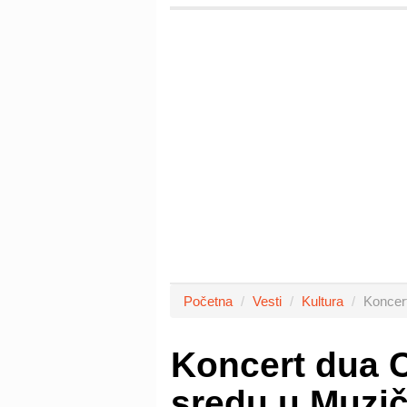
Početna
Vesti
Kultura
Koncert
Koncert dua C
sredu u Muzič