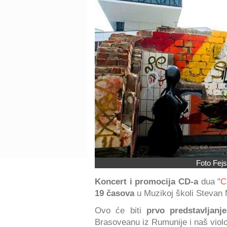
Foto Fejs
Koncert i promocija CD-a
dua "
C
19 časova
u Muzikoj školi Stevan 
Ovo će biti
prvo predstavljanje
Brasoveanu iz Rumunije i naš viol