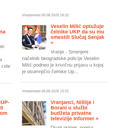
Vranjenews 06.08.2026 18:22
Veselin Milić optužuje
 na
čelnike UKP da su mu
smestili Slučaj Senjak
»
an
Vranje - Smenjeni
načelnik beogradske policije Veselin
a
Milić podneo je krivičnu prijavu u kojoj
 cele
je osumnjičio čelnike Up...
Vranjenews 06.08.2026 15:51
MUP-
Vranjanci, Nišlije i
50
Borani u službi
vom
budžeta privatne
televizije Informer »
Drugi primer, prema