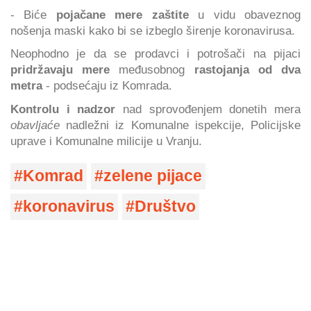
- Biće
pojačane mere zaštite
u vidu obaveznog
nošenja maski kako bi se izbeglo širenje koronavirusa.
Neophodno je da se prodavci i potrošači na pijaci
pridržavaju mere
međusobnog
rastojanja od dva
metra
- podsećaju iz Komrada.
Kontrolu i nadzor
nad sprovođenjem donetih mera
obavljaće
nadležni iz Komunalne ispekcije, Policijske
uprave i Komunalne milicije u Vranju.
Komrad
zelene pijace
koronavirus
Društvo