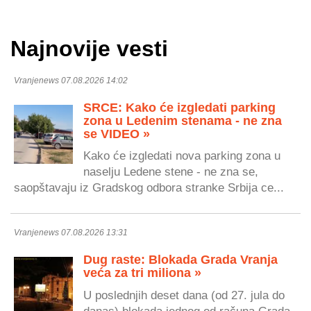
Najnovije vesti
Vranjenews 07.08.2026 14:02
SRCE: Kako će izgledati parking
zona u Ledenim stenama - ne zna
se VIDEO »
Kako će izgledati nova parking zona u
naselju Ledene stene - ne zna se,
saopštavaju iz Gradskog odbora stranke Srbija ce...
Vranjenews 07.08.2026 13:31
Dug raste: Blokada Grada Vranja
veća za tri miliona »
U poslednjih deset dana (od 27. jula do
danas) blokada jednog od računa Grada