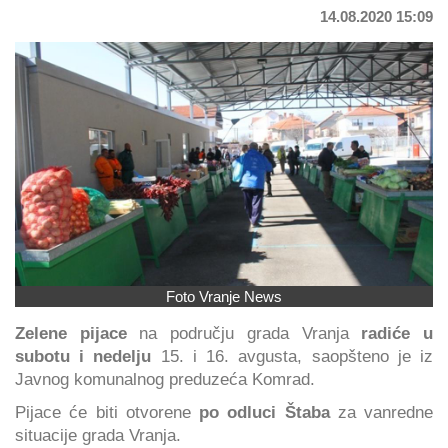
14.08.2020 15:09
Foto Vranje News
Zelene pijace
na području grada Vranja
radiće
u
subotu i nedelju
15. i 16. avgusta, saopšteno je iz
Javnog komunalnog preduzeća Komrad.
Pijace će biti otvorene
po odluci Štaba
za vanredne
situacije grada Vranja.