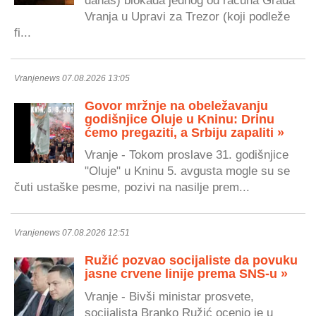
Vranja u Upravi za Trezor (koji podleže
fi...
Vranjenews 07.08.2026 13:05
Govor mržnje na obeležavanju
godišnjice Oluje u Kninu: Drinu
ćemo pregaziti, a Srbiju zapaliti »
Vranje - Tokom proslave 31. godišnjice
"Oluje" u Kninu 5. avgusta mogle su se
čuti ustaške pesme, pozivi na nasilje prem...
Vranjenews 07.08.2026 12:51
Ružić pozvao socijaliste da povuku
jasne crvene linije prema SNS-u »
Vranje - Bivši ministar prosvete,
socijalista Branko Ružić ocenio je u