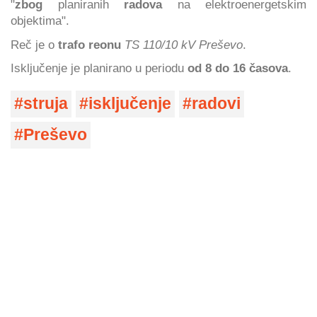
"
zbog
planiranih
radova
na elektroenergetskim
objektima".
Reč je o
trafo reonu
TS 110/10 kV Preševo
.
Isključenje je planirano u periodu
od 8 do 16 časova
.
struja
isključenje
radovi
Preševo