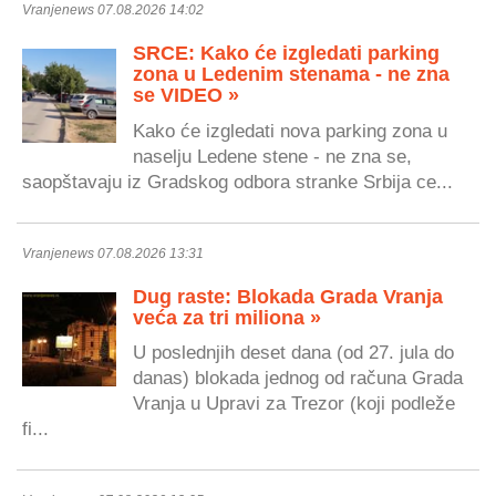
Vranjenews 07.08.2026 14:02
SRCE: Kako će izgledati parking
zona u Ledenim stenama - ne zna
se VIDEO »
Kako će izgledati nova parking zona u
naselju Ledene stene - ne zna se,
saopštavaju iz Gradskog odbora stranke Srbija ce...
Vranjenews 07.08.2026 13:31
Dug raste: Blokada Grada Vranja
veća za tri miliona »
U poslednjih deset dana (od 27. jula do
danas) blokada jednog od računa Grada
Vranja u Upravi za Trezor (koji podleže
fi...