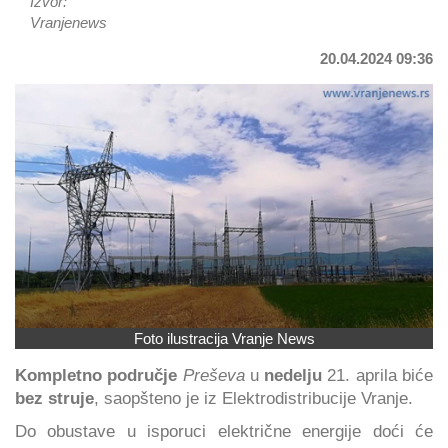
Izvor:
Vranjenews
20.04.2024 09:36
Foto ilustracija Vranje News
Kompletno područje
Preševa
u
nedelju
21. aprila biće
bez struje
, saopšteno je iz Elektrodistribucije Vranje.
Do obustave u isporuci električne energije doći će