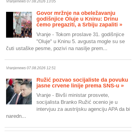
Vranjenews 07.08.2026 13:05
Govor mržnje na obeležavanju
godišnjice Oluje u Kninu: Drinu
ćemo pregaziti, a Srbiju zapaliti »
Vranje - Tokom proslave 31. godišnjice
"Oluje" u Kninu 5. avgusta mogle su se
čuti ustaške pesme, pozivi na nasilje prem...
Vranjenews 07.08.2026 12:51
Ružić pozvao socijaliste da povuku
jasne crvene linije prema SNS-u »
Vranje - Bivši ministar prosvete,
socijalista Branko Ružić ocenio je u
intervjuu za austrijsku agenciju APA da bi
naredn...