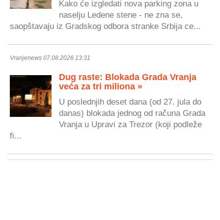
Kako će izgledati nova parking zona u
naselju Ledene stene - ne zna se,
saopštavaju iz Gradskog odbora stranke Srbija ce...
Vranjenews 07.08.2026 13:31
Dug raste: Blokada Grada Vranja
veća za tri miliona »
U poslednjih deset dana (od 27. jula do
danas) blokada jednog od računa Grada
Vranja u Upravi za Trezor (koji podleže
fi...