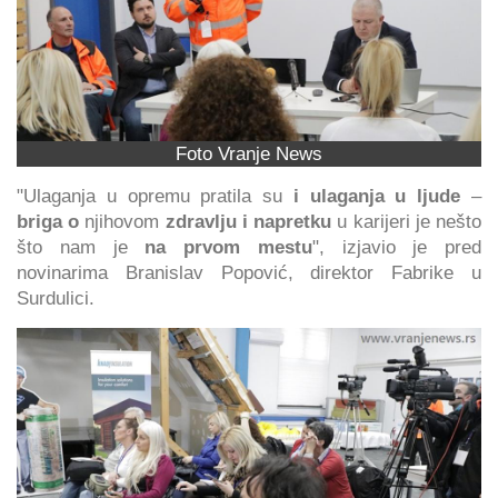
Foto Vranje News
"Ulaganja u opremu pratila su
i ulaganja u ljude
–
briga o
njihovom
zdravlju i napretku
u karijeri je nešto
što nam je
na prvom mestu
", izjavio je pred
novinarima Branislav Popović, direktor Fabrike u
Surdulici.