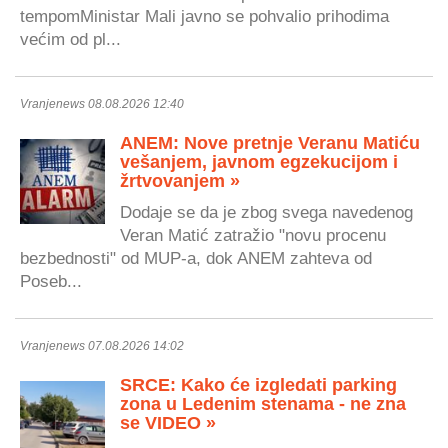
tempomMinistar Mali javno se pohvalio prihodima
većim od pl...
Vranjenews 08.08.2026 12:40
ANEM: Nove pretnje Veranu Matiću
vešanjem, javnom egzekucijom i
žrtvovanjem »
Dodaje se da je zbog svega navedenog
Veran Matić zatražio "novu procenu
bezbednosti" od MUP-a, dok ANEM zahteva od
Poseb...
Vranjenews 07.08.2026 14:02
SRCE: Kako će izgledati parking
zona u Ledenim stenama - ne zna
se VIDEO »