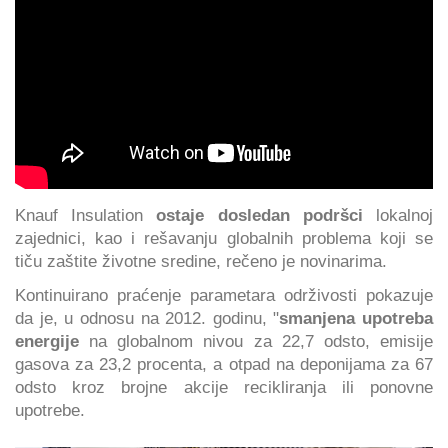
Knauf Insulation
ostaje dosledan podršci
lokalnoj
zajednici, kao i rešavanju globalnih problema koji se
tiču zaštite životne sredine, rečeno je novinarima.
Kontinuirano praćenje parametara održivosti pokazuje
da je, u odnosu na 2012. godinu, "
smanjena upotreba
energije
na globalnom nivou za 22,7 odsto, emisije
gasova za 23,2 procenta, a otpad na deponijama za 67
odsto kroz brojne akcije recikliranja ili ponovne
upotrebe.