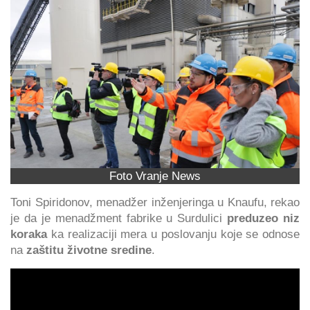
Foto Vranje News
Toni Spiridonov, menadžer inženjeringa u Knaufu, rekao
je da je menadžment fabrike u Surdulici
preduzeo niz
koraka
ka realizaciji mera u poslovanju koje se odnose
na
zaštitu životne sredine
.