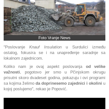
Foto Vranje News
"Poslovanje
Knauf Insulation
u Surdulici između
ostalog, fokusira se i na unapređenje saradnje sa
lokalnom zajednicom.
Koliko nam je ovaj aspekt poslovanja
od velike
važnosti
, pogotovo jer smo u Pčinjskom okrugu
prisutni skoro dvadeset godina, pokazuju i ovi programi
sa kojima želimo
da doprinesemo zajednici i okolini
u
kojoj poslujemo", rekao je Popović.