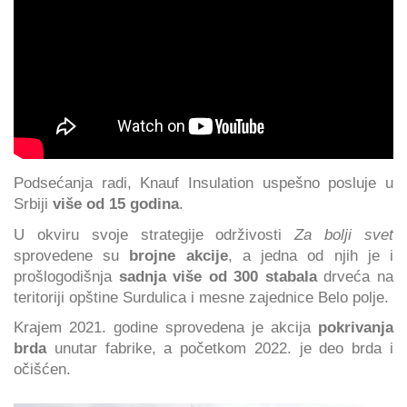
Podsećanja radi, Knauf Insulation uspešno posluje u
Srbiji
više od 15 godina
.
U okviru svoje strategije održivosti
Za bolji svet
sprovedene su
brojne akcije
, a jedna od njih je i
prošlogodišnja
sadnja više od 300 stabala
drveća na
teritoriji opštine Surdulica i mesne zajednice Belo polje.
Krajem 2021. godine sprovedena je akcija
pokrivanja
brda
unutar fabrike, a početkom 2022. je deo brda i
očišćen.