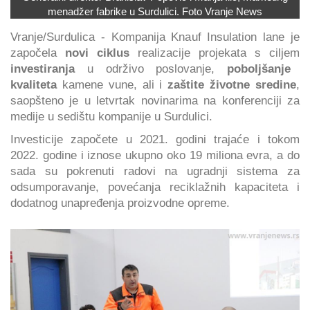
menadžer fabrike u Surdulici. Foto Vranje News
Vranje/Surdulica - Kompanija Knauf Insulation lane je
započela
novi ciklus
realizacije projekata s ciljem
investiranja
u održivo poslovanje,
poboljšanje
kvaliteta
kamene vune, ali i
zaštite životne sredine
,
saopšteno je u letvrtak novinarima na konferenciji za
medije u sedištu kompanije u Surdulici.
Investicije započete u 2021. godini trajaće i tokom
2022. godine i iznose ukupno oko 19 miliona evra, a do
sada su pokrenuti radovi na ugradnji sistema za
odsumporavanje, povećanja reciklažnih kapaciteta i
dodatnog unapređenja proizvodne opreme.