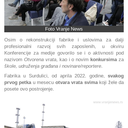
Foto Vranje News
Osim o rekonstrukciji fabrike i uslovima za dalji
profesionalni razvoj svih zaposlenih, u okviru
Konferencije za medije govorilo se i o aktivnosti pod
nazivom
Otvorena vrata
, kao i o novim
konkursima
za
škole, udruženja građana i novinare/reportere
.
Fabrika u Surdulici, od aprila 2022. godine,
svakog
prvog petka
u mesecu
otvara vrata svima
koji žele da
posete ovo postrojenje.