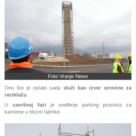
Foto Vranje News
Ono što je ostalo sada
služi kao izvor sirovine za
reciklažu
.
U
završnoj fazi
je uređenje parking prostora za
kamione u blizini fabrike.