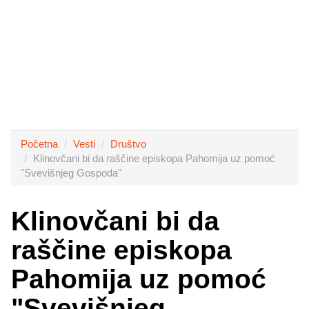
Početna
Vesti
Društvo
Klinovčani bi da raščine episkopa Pahomija uz pomoć
"Svevišnjeg Gospoda"
Klinovčani bi da
raščine episkopa
Pahomija uz pomoć
"Svevišnjeg