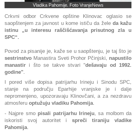
Vladika Pahomije. Foto VranjeNews
Crkvni odbor Crkvene opštine Klinovac oglasio se
saopštenjem za javnost u kome ističu da žele
da kažu
istinu „u interesu raščišćavanja prisutnog zla u
SPC“.
Povod za pisanije je, kaže se u saopštenju, je taj što je
sestrinstvo
Manastira Sveti Prohor Pčinjski,
napustilo
manastir
i što se takve stvari "
dešavaju od 1992.
godine"
.
I pored više dopisa patrijarhu Irineju i Sinodu SPC,
stanje na području Eparhije vranjske je i dalje
nepromenjeno, upozoravaju Klinovčani, a za nezdravu
atmosferu
optužuju vladiku Pahomija
.
- Najpre smo
pisali patrijarhu Irineju
, sa molbom da
iskoristi svoj autoritet i
spreči tiraniju vladike
Pahomija
.