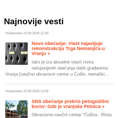
Najnovije vesti
Vranjenews 10.08.2026 12:30
Novo obećanje: Vlast najavljuje
rekonstrukciju Trga Nemanjića u
Vranju »
Iako je iza aktuelne vlasti niska
neispunjenih obećanja datih građanima
Vranja (naučno obrazovni centar u Ćoški, nemački...
Vranjenews 10.08.2026 12:09
SNS obećanje prekrio petogodišni
korov: Gde je vranjska Petnica »
Obrazovno-naučni centar "Ćoška - Rista