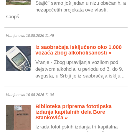
Stajić" samo još jedan u nizu obećanih, a
nezapočetih projekata ove vlasti,
saopš...
Vranjenews 10.08.2026 11:46
Iz saobraćaja isključeno oko 1.000
vozača zbog alkoholisanosti »
Vranje - Zbog upravljanja vozilom pod
dejstvom alkohola, u periodu od 3. do 9.
avgusta, u Srbiji je iz saobraćaja isklju...
Vranjenews 10.08.2026 11:04
Biblioteka priprema fototipska
izdanja kapitalnih dela Bore
Stankovića »
Izrada fototipskih izdanja tri kapitalna