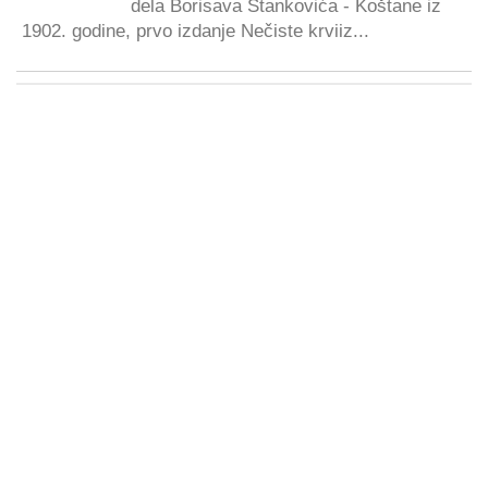
dela Borisava Stankovića - Koštane iz
1902. godine, prvo izdanje Nečiste krviiz...