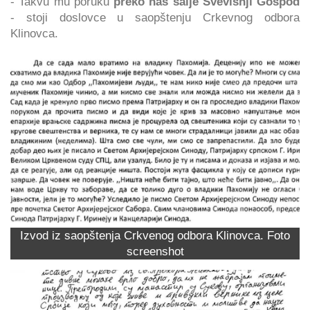
- Takvu mu poruku
preko nas šalje Svevišnji Gospod
- stoji doslovce u saopštenju Crkevnog odbora
Klinovca.
Izvod iz saopštenja Crkvenog odbora Klinovca. Foto
screenshot