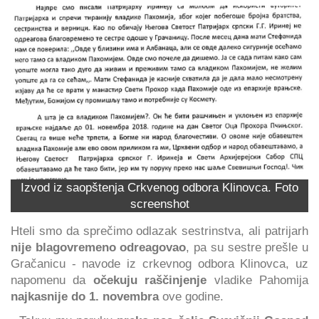
Izvod iz saopštenja Crkvenog odbora Klinovca. Foto
screenshot
Hteli smo da sprečimo odlazak sestrinstva, ali patrijarh
nije blagovremeno odreagovao
, pa su sestre prešle u
Gračanicu - navode iz crkevnog odbora Klinovca, uz
napomenu da
očekuju raščinjenje
vladike Pahomija
najkasnije do 1. novembra
ove godine.