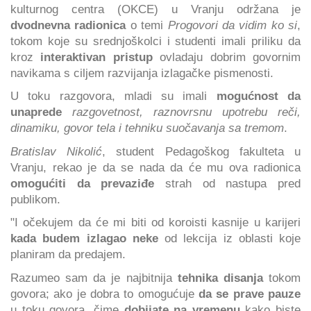
kulturnog centra (OKCE) u Vranju održana je
dvodnevna radionica
o temi
Progovori da vidim ko si
,
tokom koje su srednjoškolci i studenti imali priliku da
kroz
interaktivan pristup
ovladaju dobrim govornim
navikama s ciljem razvijanja izlagačke pismenosti.
U toku razgovora, mladi su imali
mogućnost da
unaprede
razgovetnost, raznovrsnu upotrebu reči,
dinamiku, govor tela i tehniku suočavanja sa tremom
.
Bratislav Nikolić
, student Pedagoškog fakulteta u
Vranju, rekao je da se nada da će mu ova radionica
omogućiti da prevaziđe
strah od nastupa pred
publikom.
"I očekujem da će mi biti od koroisti kasnije u karijeri
kada budem izlagao neke
od lekcija iz oblasti koje
planiram da predajem.
Razumeo sam da je najbitnija
tehnika disanja
tokom
govora; ako je dobra to omogućuje
da se prave pauze
u toku govora, čime
dobijate na vremenu
kako biste