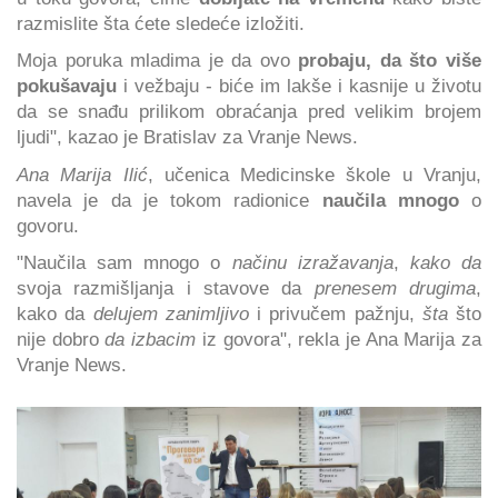
razmislite šta ćete sledeće izložiti.
Moja poruka mladima je da ovo
probaju, da što više
pokušavaju
i vežbaju - biće im lakše i kasnije u životu
da se snađu prilikom obraćanja pred velikim brojem
ljudi", kazao je Bratislav za Vranje News.
Ana Marija Ilić
, učenica Medicinske škole u Vranju,
navela je da je tokom radionice
naučila mnogo
o
govoru.
"Naučila sam mnogo o
načinu izražavanja
,
kako da
svoja razmišljanja i stavove da
prenesem drugima
,
kako da
delujem zanimljivo
i privučem pažnju,
šta
što
nije dobro
da izbacim
iz govora", rekla je Ana Marija za
Vranje News.