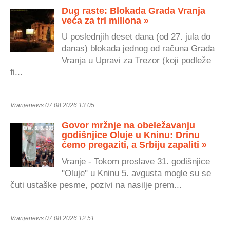
Dug raste: Blokada Grada Vranja
veća za tri miliona »
U poslednjih deset dana (od 27. jula do
danas) blokada jednog od računa Grada
Vranja u Upravi za Trezor (koji podleže
fi...
Vranjenews 07.08.2026 13:05
Govor mržnje na obeležavanju
godišnjice Oluje u Kninu: Drinu
ćemo pregaziti, a Srbiju zapaliti »
Vranje - Tokom proslave 31. godišnjice
"Oluje" u Kninu 5. avgusta mogle su se
čuti ustaške pesme, pozivi na nasilje prem...
Vranjenews 07.08.2026 12:51