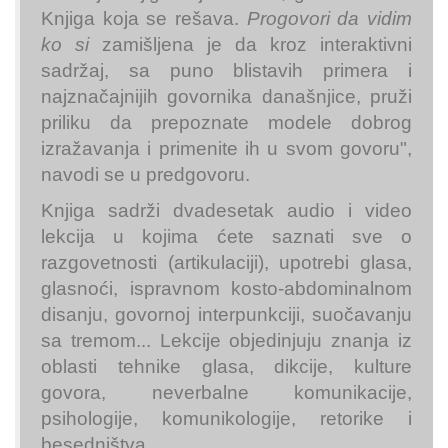
Knjiga koja se rešava.
Progovori da vidim
ko si
zamišljena je da kroz interaktivni
sadržaj, sa puno blistavih primera i
najznačajnijih govornika današnjice, pruži
priliku da prepoznate modele dobrog
izražavanja i primenite ih u svom govoru",
navodi se u predgovoru.
Knjiga sadrži dvadesetak audio i video
lekcija u kojima ćete saznati sve o
razgovetnosti (artikulaciji), upotrebi glasa,
glasnoći, ispravnom kosto-abdominalnom
disanju, govornoj interpunkciji, suočavanju
sa tremom... Lekcije objedinjuju znanja iz
oblasti tehnike glasa, dikcije, kulture
govora, neverbalne komunikacije,
psihologije, komunikologije, retorike i
besedništva.