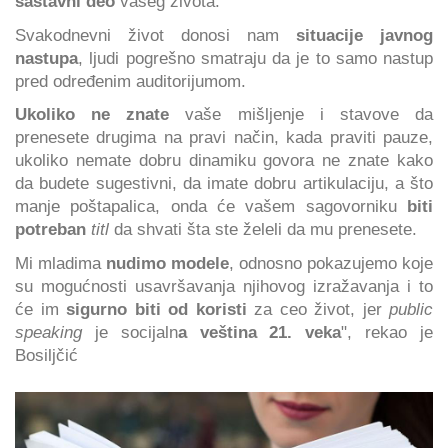
sastavni deo
vašeg života.
Svakodnevni život donosi nam
situacije javnog
nastupa
, ljudi pogrešno smatraju da je to samo nastup
pred određenim auditorijumom.
Ukoliko ne znate
vaše mišljenje i stavove da
prenesete drugima na pravi način, kada praviti pauze,
ukoliko nemate dobru dinamiku govora ne znate kako
da budete sugestivni, da imate dobru artikulaciju, a što
manje poštapalica, onda će vašem sagovorniku
biti
potreban
titl
da shvati šta ste želeli da mu prenesete.
Mi mladima
nudimo modele
, odnosno pokazujemo koje
su mogućnosti usavršavanja njihovog izražavanja i to
će im
sigurno biti od koristi
za ceo život, jer
public
speaking
je socijaln
a veština 21. veka
", rekao je
Bosiljčić