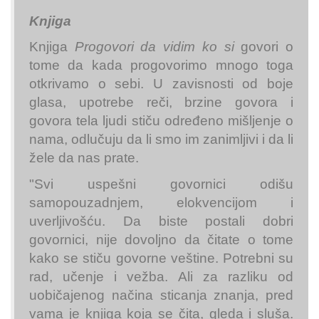
Knjiga
Knjiga
Progovori da vidim ko si
govori o
tome da kada progovorimo mnogo toga
otkrivamo o sebi. U zavisnosti od boje
glasa, upotrebe reči, brzine govora i
govora tela ljudi stiču određeno mišljenje o
nama, odlučuju da li smo im zanimljivi i da li
žele da nas prate.
"Svi uspešni govornici odišu
samopouzadnjem, elokvencijom i
uverljivošću. Da biste postali dobri
govornici, nije dovoljno da čitate o tome
kako se stiču govorne veštine. Potrebni su
rad, učenje i vežba. Ali za razliku od
uobičajenog načina sticanja znanja, pred
vama je knjiga koja se čita, gleda i sluša.