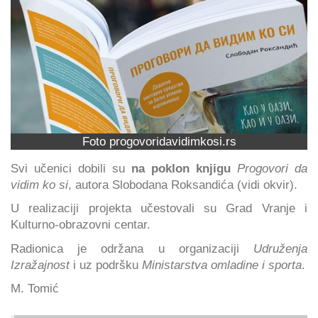
Foto progovoridavidimkosi.rs
Svi učenici dobili su
na poklon knjigu
Progovori da
vidim ko si
, autora Slobodana Roksandića (vidi okvir).
U realizaciji projekta učestovali su Grad Vranje i
Kulturno-obrazovni centar.
Radionica je održana u organizaciji
Udruženja
Izražajnost
i uz podršku
Ministarstva omladine i sporta
.
M. Tomić