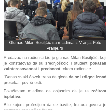
Glumac Milan Bosiljčić sa mladima iz Vranja. Foto
vranje.rs
Predavač na radionici bio je glumac Milan Bosiljčić, koji
je konstatovao da su srednjoškolci i studenti
pokazali
zainteresovanost i predanost
tokom radionice.
"Danas svaki čovek treba da gleda
da se izdigne iznad
proseka i površnosti.
Pokušavam mladima da objasnim da je ta
rečitost
isplativa
.
Bilo kojom profesijom da se bavite, kultura govora je