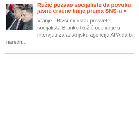
Ružić pozvao socijaliste da povuku
jasne crvene linije prema SNS-u »
Vranje - Bivši ministar prosvete,
socijalista Branko Ružić ocenio je u
intervjuu za austrijsku agenciju APA da bi
naredn...