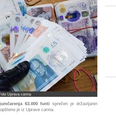
Foto Uprava carina
ijumčarenja 63.000 funti
sprečen je državljanin
aopšteno je iz Uprave carina.