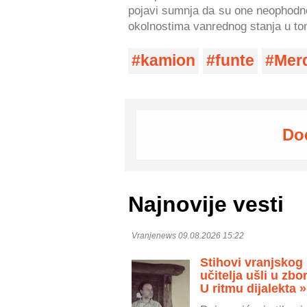
pojavi sumnja da su one neophodne,
okolnostima vanrednog stanja u tom
kamion
funte
Mer
Do
Najnovije vesti
Vranjenews 09.08.2026 15:22
Stihovi vranjskog
učitelja ušli u zbo
U ritmu dijalekta »