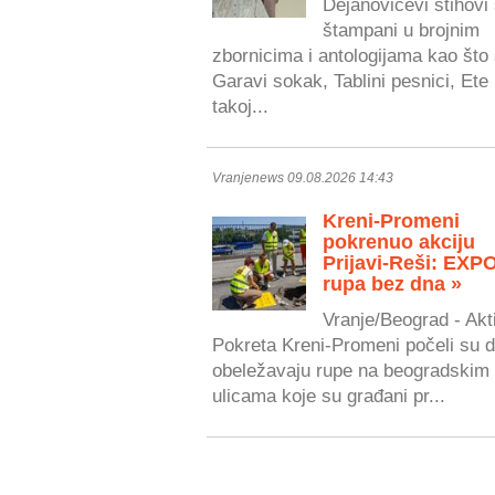
Dejanovićevi stihovi
štampani u brojnim
zbornicima i antologijama kao što
Garavi sokak, Tablini pesnici, Ete
takoj...
Vranjenews 09.08.2026 14:43
Kreni-Promeni
pokrenuo akciju
Prijavi-Reši: EXP
rupa bez dna »
Vranje/Beograd - Akti
Pokreta Kreni-Promeni počeli su 
obeležavaju rupe na beogradskim
ulicama koje su građani pr...