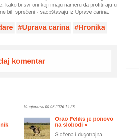
 kako bi svi oni koji imaju nameru da profitiraju u
e bili sprečeni - saopštavaju iz Uprave carina.
dare
Uprava carina
Hronika
daj komentar
Vranjenews 09.08.2026 14:58
Orao Feliks je ponovo
rnik
na slobodi »
Složena i dugotrajna