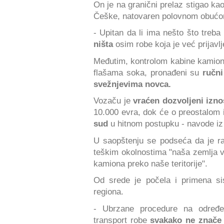
On je na granični prelaz stigao ka
Češke, natovaren polovnom obućom 
- Upitan da li ima nešto što treba 
ništa
osim robe koja je već prijav
Međutim, kontrolom kabine kamion
flašama soka, pronađeni su
ručni
svežnjevima novca.
Vozaču je
vraćen dozvoljeni izno
10.000 evra, dok će o preostalom 
sud
u hitnom postupku - navode iz
U saopštenju se podseća da je r
teškim okolnostima "naša zemlja 
kamiona preko naše teritorije".
Od srede je počela i primena si
regiona.
- Ubrzane procedure na određe
transport robe
svakako ne znače 