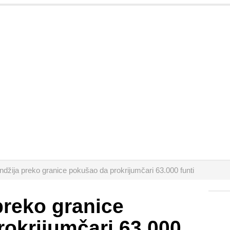
džija preko granice pokušao da prokrijumčari 63.000 funti
preko granice
okrijumčari 63.000