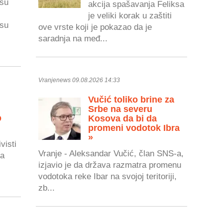
 su
akcija spašavanja Feliksa
je veliki korak u zaštiti
 su
ove vrste koji je pokazao da je
saradnja na međ...
Vranjenews 09.08.2026 14:33
Vučić toliko brine za
Srbe na severu
O
Kosova da bi da
promeni vodotok Ibra
»
visti
Vranje - Aleksandar Vučić, član SNS-a,
da
izjavio je da država razmatra promenu
vodotoka reke Ibar na svojoj teritoriji,
zb...