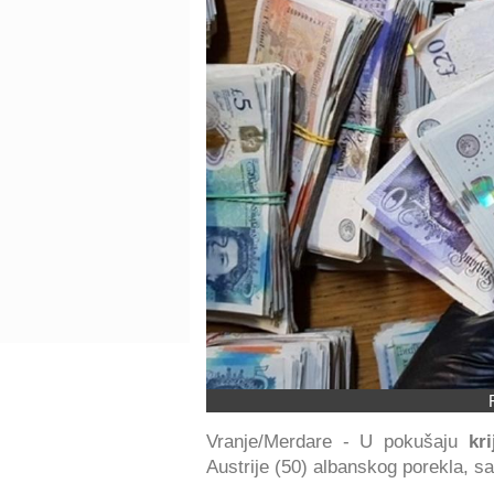
Vranje/Merdare - U pokušaju
kr
Austrije (50) albanskog porekla, s