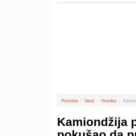
Početna
Vesti
Hronika
Kamion
Kamiondžija 
pokušao da pr