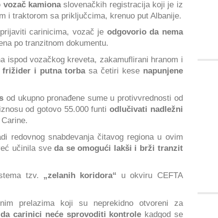
o
vozač kamiona
slovenačkih registracija koji je iz
i traktorom sa priključcima, krenuo put Albanije.
prijaviti carinicima, vozač je
odgovorio da nema
ljena po tranzitnom dokumentu.
a ispod vozačkog kreveta, zakamuflirani hranom i
 frižider i putna torba
sa četiri kese
napunjene
s
od ukupno pronađene sume u protivvrednosti od
iznosu od gotovo 55.000 funti
odlučivati nadležni
 Carine.
adi redovnog snabdevanja čitavog regiona u ovim
već učinila sve
da se omogući lakši i brži tranzit
stema tzv.
„zelanih koridora“
u okviru CEFTA
nim prelazima koji su neprekidno otvoreni za
da carinici neće sprovoditi kontrole
kadgod se