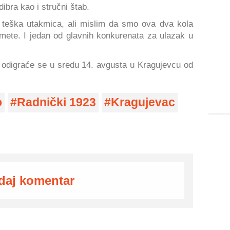
ibra kao i stručni štab.
 teška utakmica, ali mislim da smo ova dva kola
mete. I jedan od glavnih konkurenata za ulazak u
odigraće se u sredu 14. avgusta u Kragujevcu od
o
Radnički 1923
Kragujevac
daj komentar