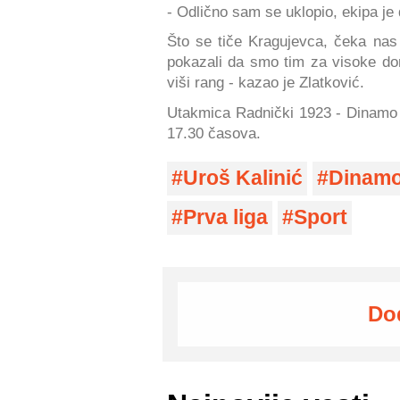
- Odlično sam se uklopio, ekipa je d
Što se tiče Kragujevca, čeka nas
pokazali da smo tim za visoke do
viši rang - kazao je Zlatković.
Utakmica Radnički 1923 - Dinamo 
17.30 časova.
Uroš Kalinić
Dinam
Prva liga
Sport
Do