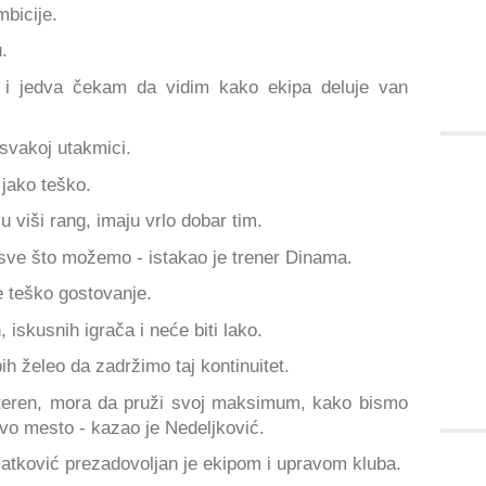
bicije.
.
 i jedva čekam da vidim kako ekipa deluje van
svakoj utakmici.
 jako teško.
u viši rang, imaju vrlo dobar tim.
sve što možemo - istakao je trener Dinama.
 teško gostovanje.
 iskusnih igrača i neće biti lako.
ih želeo da zadržimo taj kontinuitet.
teren, mora da pruži svoj maksimum, kako bismo
prvo mesto - kazao je Nedeljković.
latković prezadovoljan je ekipom i upravom kluba.