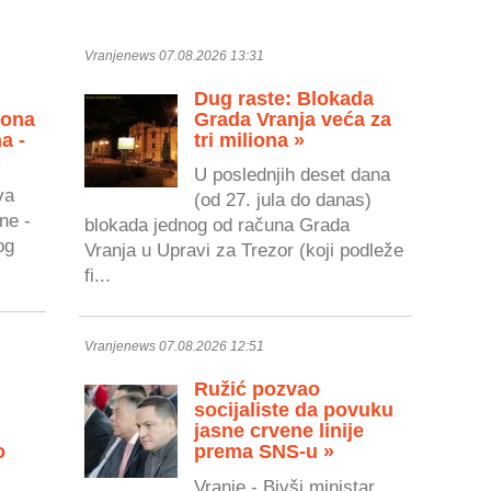
Vranjenews 07.08.2026 13:31
Dug raste: Blokada
zona
Grada Vranja veća za
a -
tri miliona »
»
U poslednjih deset dana
va
(od 27. jula do danas)
ne -
blokada jednog od računa Grada
og
Vranja u Upravi za Trezor (koji podleže
fi...
Vranjenews 07.08.2026 12:51
Ružić pozvao
socijaliste da povuku
jasne crvene linije
o
prema SNS-u »
Vranje - Bivši ministar