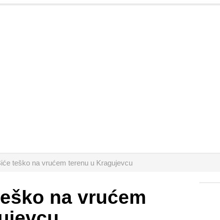
 Biće teško na vrućem terenu u Kragujevcu
 teško na vrućem
ujevcu