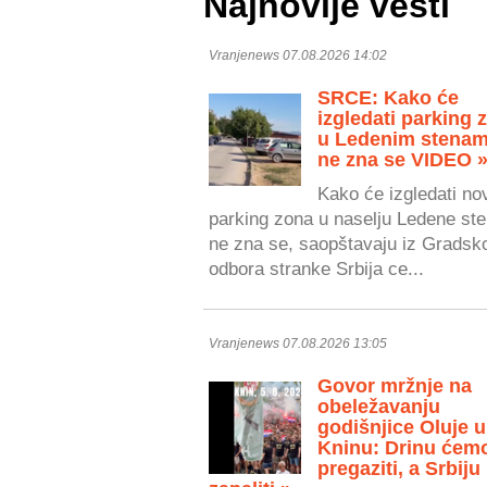
Najnovije vesti
Vranjenews 07.08.2026 14:02
SRCE: Kako će
izgledati parking 
u Ledenim stenam
ne zna se VIDEO 
Kako će izgledati no
parking zona u naselju Ledene ste
ne zna se, saopštavaju iz Gradsk
odbora stranke Srbija ce...
Vranjenews 07.08.2026 13:05
Govor mržnje na
obeležavanju
godišnjice Oluje u
Kninu: Drinu ćem
pregaziti, a Srbiju