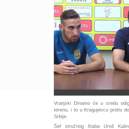
Vranjski Dinamo će u sredu odi
terenu, i to u Kragujevcu protiv 
Srbije.
Šef stručnog štaba Uroš Kalin