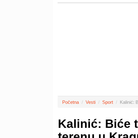
Početna
Vesti
Sport
Kalinić:
Kalinić: Biće
terenu u Krag