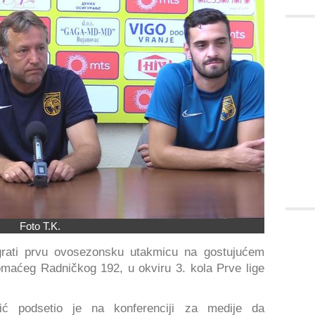
Foto T.K.
grati prvu ovosezonsku utakmicu na gostujućem
domaćeg Radničkog 192, u okviru 3. kola Prve lige
ić podsetio je na konferenciji za medije da