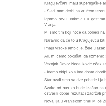
Kragujevčani imaju superligaške am
- Sledi nam derbi na vrućem terenu
Igramo prvu utakmicu u gostima
Vranja.
Mi smo tim koji hoće da pobedi na 
Naravno da će to u Kragujevcu biti
Imaju visoke ambicije, žele ulazak 
Ali, mi ćemo pokušati da uzmemo 
Veznjak Davor Nedeljković očekuje
- Idemo ekipi koja ima dosta dobrih,
Startovali smo sa dve pobede i ja b
Svako od nas ko bude izašao na 
ostvarili dobar rezultat i zadržali 
Novajlija u vranjskom timu Miloš Z