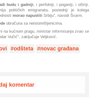
di budu i gadniji
, i perfidniji, i poganiji, i oštriji.
lja političkih emigranata, poslednji je kolega
ednosti
morao napustiti
Srbiju", navodi Švarm.
ode
obračuna sa neistomišljenicima.
ani na kućnom pragu,
ministar informisanja zvao se
dar Vučić", zaključuje Veljković.
ovi
odšteta
novac građana
daj komentar