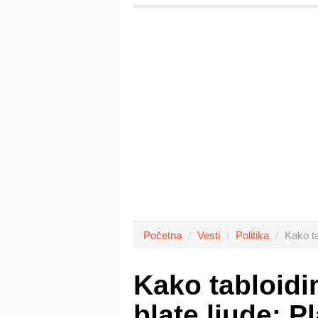
Početna
Vesti
Politika
Kako t
Kako tabloid
blate ljude: 