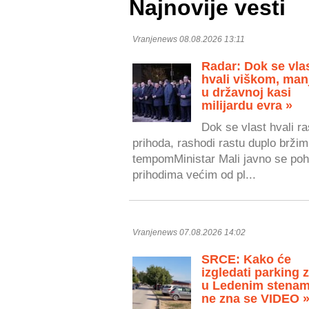
Najnovije vesti
Vranjenews 08.08.2026 13:11
Radar: Dok se vla
hvali viškom, man
u državnoj kasi
milijardu evra »
Dok se vlast hvali r
prihoda, rashodi rastu duplo bržim
tempomMinistar Mali javno se poh
prihodima većim od pl...
Vranjenews 07.08.2026 14:02
SRCE: Kako će
izgledati parking 
u Ledenim stenam
ne zna se VIDEO 