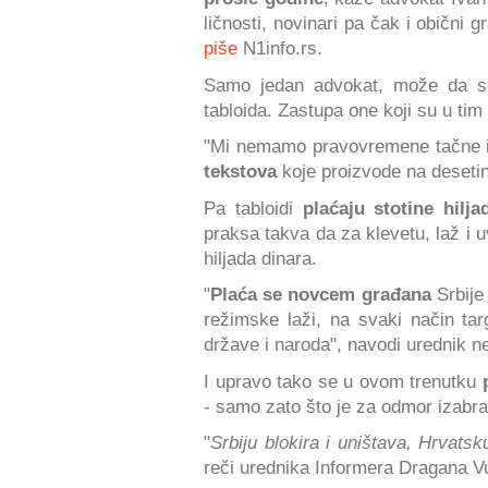
ličnosti, novinari pa čak i obični 
piše
N1info.rs.
Samo jedan advokat, može da s
tabloida. Zastupa one koji su u tim
"Mi nemamo pravovremene tačne i
tekstova
koje proizvode na desetine
Pa tabloidi
plaćaju stotine hilja
praksa takva da za klevetu, laž i 
hiljada dinara.
"
Plaća se novcem građana
Srbije
režimske laži, na svaki način targ
države i naroda", navodi urednik n
I upravo tako se u ovom trenutku
- samo zato što je za odmor izabr
"
Srbiju blokira i uništava, Hrvatsk
reči urednika Informera Dragana V