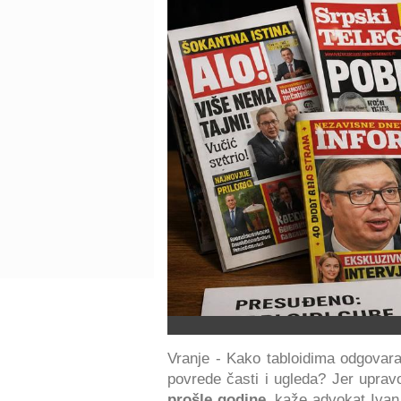
Vranje - Kako tabloidima odgovara
povrede časti i ugleda? Jer uprav
prošle godine
, kaže advokat Ivan