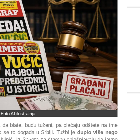
Foto AI ilustracija
 da blate, budu tuženi, pa plaćaju odštete na ime
o se to događa u Srbiji. Tužbi je
duplo više nego
 Ninić. Iz
Saveta za štampu
objašnjavaju da javne