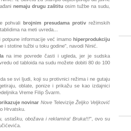
građani
nemaju drugu zaštitu
osim tužbe na sudu,
e pohvali
brojnim presudama protiv
režimskih
 tablidima na meti uvreda...
 potpune informacije već imamo
hiperprodukciju
 i stotine tužbi u toku godine", navodi Ninić.
da
na ime povrede časti i ugleda, jer je sudska
uvredu od tabloida na sudu možete dobiti 80 do 100
 da se svi ljudi, koji su protivnici režima i ne gutaju
etiraju, oblate, ponize i prikažu se kao izdajnici
edeljnika Vreme Filip Švarm.
prikazuje novinar
Nove
Televizije
Željko Veljković
ao Hrvatsku.
u, ustašku, obožava i reklamira! Bruka!!!
", ovo su
učićevića.