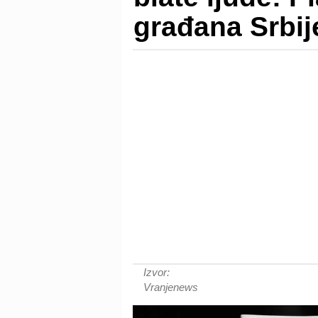
građana Srbij
Izvor:
Vranjenews