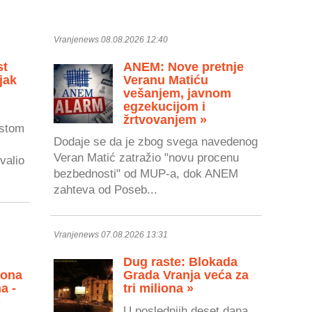
Vranjenews 08.08.2026 12:40
st
ANEM: Nove pretnje
jak
Veranu Matiću
vešanjem, javnom
egzekucijom i
žrtvovanjem »
astom
Dodaje se da je zbog svega navedenog
Veran Matić zatražio "novu procenu
valio
bezbednosti" od MUP-a, dok ANEM
zahteva od Poseb...
Vranjenews 07.08.2026 13:31
Dug raste: Blokada
zona
Grada Vranja veća za
a -
tri miliona »
»
U poslednjih deset dana