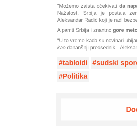
"Možemo zaista očekivati
da napa
Nažalost, Srbija je postala zem
Aleksandar Radić koji je radi bezb
A pamti Srbija i znantno
gore met
"U to vreme kada su novinari ubij
kao
dananšnji predsednik - Aleksan
tabloidi
sudski spor
Politika
Do