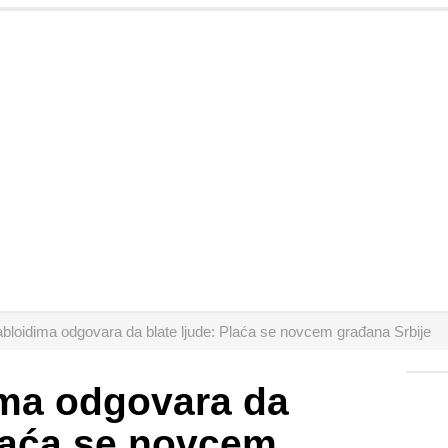
abloidima odgovara da blate ljude: Plaća se novcem građana Srbije
ima odgovara da
Plaća se novcem