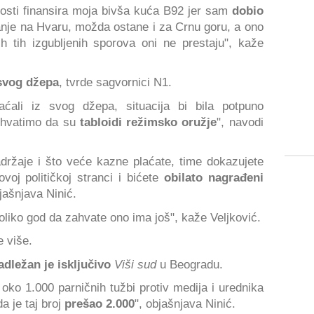
osti finansira moja bivša kuća B92 jer sam
dobio
vanje na Hvaru, možda ostane i za Crnu goru, a ono
h tih izgubljenih sporova oni ne prestaju", kaže
 svog džepa
, tvrde sagvornici N1.
laćali iz svog džepa, situacija bi bila potpuno
shvatimo da su
tabloidi režimsko oružje
", navodi
adržaje i što veće kazne plaćate, time dokazujete
voj političkoj stranci i bićete
obilato nagrađeni
jašnjava Ninić.
koliko god da zahvate ono ima još", kaže Veljković.
e više.
adležan je isključivo
Viši sud
u Beogradu.
oko 1.000 parničnih tužbi protiv medija i urednika
a je taj broj
prešao 2.000
", objašnjava Ninić.