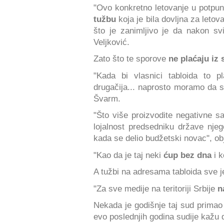
"Ovo konkretno letovanje u potpun
tužbu
koja je bila dovljna za leto
što je zanimljivo je da nakon svi
Veljković.
Zato što te sporove
ne plaćaju iz
"Kada bi vlasnici tabloida to p
drugačija... naprosto moramo da 
Švarm.
"Što više proizvodite negativne s
lojalnost predsedniku države njego
kada se delio budžetski novac", ob
"Kao da je taj neki
ćup bez dna
i 
A tužbi na adresama tabloida sve j
"Za sve medije na teritoriji Srbije
n
Nekada je godišnje taj sud primao 
evo poslednjih godina sudije kažu d