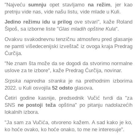
"Najveću
sumnju
opet stavljamo
na režim
, jer kao
pretnju vide nas, vide našu listu, vide mlade u Kuli.
Jedino režimu idu u prilog
ove stvari", kaže Roland
Šipoš, sa izborne liste "
Glas mladih opštine Kula
".
Ovakvu svakodnevnu tenzičnu atmosferu pred glasanje
ne pamti višedecenijski izveštač iz ovoga kraja Predrag
Ćurčija.
"Ne znam šta može da se dogodi da stvorimo normalne
uslove za te izbore", kaže Predrag Ćurčija, novinar.
Srpska napredna stranka
je na prethodnim izborima
2022. u Kuli osvojila
52 odsto
glasova.
Četiri godine kasnije, predsednik Vučić tvrdi da "za
SNS
ne postoji teža
opština" po pitanju nadolazećih
lokalnih izbora.
"Ja sam za Vučića, otvoreno kažem. A sad kako je ko,
ko hoće ovako, ko hoće onako, to me ne interesuje".