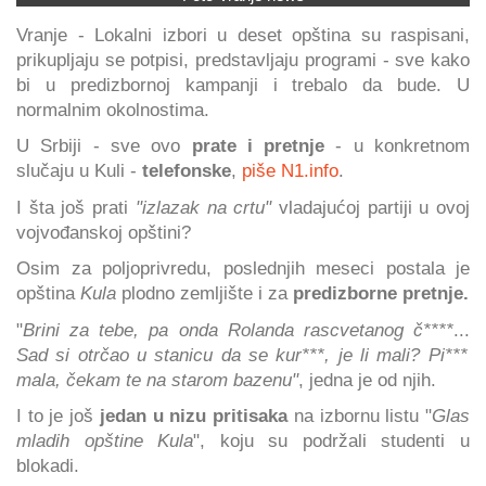
Vranje - Lokalni izbori u deset opština su raspisani,
prikupljaju se potpisi, predstavljaju programi - sve kako
bi u predizbornoj kampanji i trebalo da bude. U
normalnim okolnostima.
U Srbiji - sve ovo
prate i pretnje
- u konkretnom
slučaju u Kuli -
telefonske
,
piše N1.info
.
I šta još prati
"izlazak na crtu"
vladajućoj partiji u ovoj
vojvođanskoj opštini?
Osim za poljoprivredu, poslednjih meseci postala je
opština
Kula
plodno zemljište i za
predizborne pretnje.
"
Brini za tebe, pa onda Rolanda rascvetanog č****
...
Sad si otrčao u stanicu da se kur***, je li mali? Pi***
mala, čekam te na starom bazenu"
, jedna je od njih.
I to je još
jedan u nizu pritisaka
na izbornu listu "
Glas
mladih opštine Kula
", koju su podržali studenti u
blokadi.