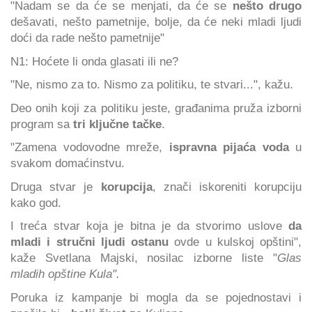
"Nadam se da će se menjati, da će se
nešto drugo
dešavati, nešto pametnije, bolje, da će neki mladi ljudi
doći da rade nešto pametnije"
N1: Hoćete li onda glasati ili ne?
"Ne, nismo za to. Nismo za politiku, te stvari...", kažu.
Deo onih koji za politiku jeste, građanima pruža izborni
program sa
tri ključne tačke
.
"Zamena vodovodne mreže,
ispravna pijaća voda
u
svakom domaćinstvu.
Druga stvar je
korupcija
, znači iskoreniti korupciju
kako god.
I treća stvar koja je bitna je da stvorimo uslove
da
mladi i stručni ljudi ostanu
ovde u kulskoj opštini",
kaže Svetlana Majski, nosilac izborne liste "
Glas
mladih opštine Kula".
Poruka iz kampanje bi mogla da se pojednostavi i