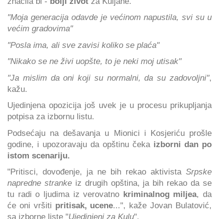
značila bi -
bolji život
za Kuljane.
"Moja generacija odavde je većinom napustila, svi su u
većim gradovima"
"Posla ima, ali sve zavisi koliko se plaća"
"Nikako se ne živi uopšte, to je neki moj utisak"
"Ja mislim da oni koji su normalni, da su zadovoljni"
,
kažu.
Ujedinjena opozicija još uvek je u procesu prikupljanja
potpisa za izbornu listu.
Podsećaju na dešavanja u Mionici i Kosjeriću prošle
godine, i upozoravaju da opštinu čeka
izborni dan po
istom scenariju.
"Pritisci, dovođenje, ja ne bih rekao aktivista
Srpske
napredne stranke
iz drugih opština, ja bih rekao da se
tu radi o ljudima iz verovatno
kriminalnog miljea
, da
će oni vršiti
pritisak, ucene
...", kaže Jovan Bulatović,
sa izborne liste "
Ujedinjeni za Kulu
".