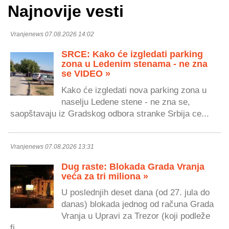
Najnovije vesti
Vranjenews 07.08.2026 14:02
SRCE: Kako će izgledati parking
zona u Ledenim stenama - ne zna
se VIDEO »
Kako će izgledati nova parking zona u
naselju Ledene stene - ne zna se,
saopštavaju iz Gradskog odbora stranke Srbija ce...
Vranjenews 07.08.2026 13:31
Dug raste: Blokada Grada Vranja
veća za tri miliona »
U poslednjih deset dana (od 27. jula do
danas) blokada jednog od računa Grada
Vranja u Upravi za Trezor (koji podleže
fi...