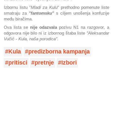
Izbornu listu "
Mladi za Kulu
" prethodno pomenute liste
smatraju za
"fantomsku"
s ciljem unošenja konfuzije
među biračima.
Ova lista se
nije odazvala
pozivu N1 na razgovor, a
odgovora nije bilo ni iz izbornog štaba liste
"Aleksandar
Vučić - Kula, naša porodica".
Kula
predizborna kampanja
pritisci
pretnje
Izbori