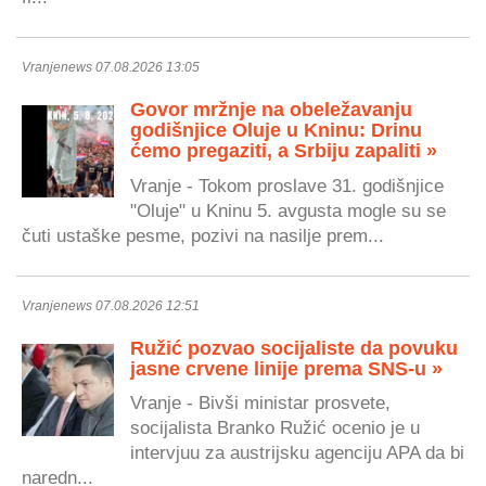
Vranjenews 07.08.2026 13:05
Govor mržnje na obeležavanju
godišnjice Oluje u Kninu: Drinu
ćemo pregaziti, a Srbiju zapaliti »
Vranje - Tokom proslave 31. godišnjice
"Oluje" u Kninu 5. avgusta mogle su se
čuti ustaške pesme, pozivi na nasilje prem...
Vranjenews 07.08.2026 12:51
Ružić pozvao socijaliste da povuku
jasne crvene linije prema SNS-u »
Vranje - Bivši ministar prosvete,
socijalista Branko Ružić ocenio je u
intervjuu za austrijsku agenciju APA da bi
naredn...