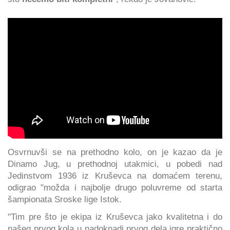
Osvrnuvši se na prethodno kolo, on je kazao da je
Dinamo Jug, u prethodnoj utakmici, u pobedi nad
Jedinstvom 1936 iz Kruševca na domaćem terenu,
odigrao "možda i najbolje drugo poluvreme od starta
šampionata Sroske lige Istok.
"Tim pre što je ekipa iz Kruševca jako kvalitetna i do
našeg prvog kola u nadoknadi prvog dela igre praktično