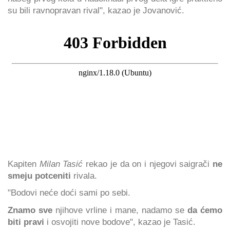
su bili ravnopravan rival", kazao je Jovanović.
Kapiten
Milan Tasić
rekao je da on i njegovi saigrači
ne
smeju potceniti
rivala.
"Bodovi neće doći sami po sebi.
Znamo sve
njihove vrline i mane, nadamo se
da ćemo
biti pravi
i osvojiti nove bodove", kazao je Tasić.