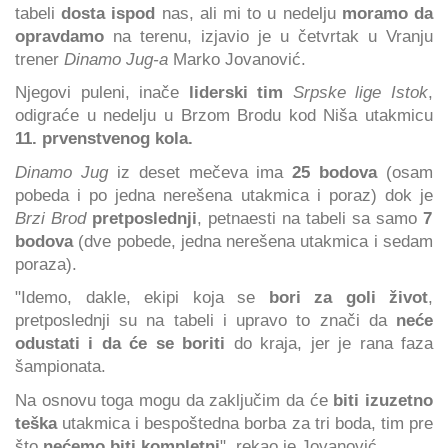
tabeli
dosta ispod
nas, ali mi to u nedelju
moramo da
opravdamo
na terenu, izjavio je u četvrtak u Vranju
trener
Dinamo Jug-a
Marko Jovanović.
Njegovi puleni, inače
liderski tim
Srpske lige Istok
,
odigraće u nedelju u Brzom Brodu kod Niša utakmicu
11. prvenstvenog kola.
Dinamo Jug
iz deset mečeva ima
25 bodova
(osam
pobeda i po jedna nerešena utakmica i poraz) dok je
Brzi Brod
pretposlednji
, petnaesti na tabeli sa samo
7
bodova
(dve pobede, jedna nerešena utakmica i sedam
poraza).
"Idemo, dakle, ekipi koja se
bori za goli život
,
pretposlednji su na tabeli i upravo to znači da
neće
odustati i da će se boriti
do kraja, jer je rana faza
šampionata.
Na osnovu toga mogu da zaključim da će
biti izuzetno
teška
utakmica i bespoštedna borba za tri boda, tim pre
što
nećemo biti kompletni
", rekao je Jovanović.