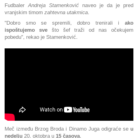
Fudbaler
Andreja Stamenković
naveo je da je pred
vranjskim timom
zahtevna utakmica
.
"Dobro smo se spremili, dobro trenirali i
ako
ispoštujemo sve
što šef traži od nas očekujem
pobedu", rekao je Stamenković.
Meč između Brzog Broda i Dinamo Juga odigraće se
u
nedelju
20. oktobra u
15 časova
.