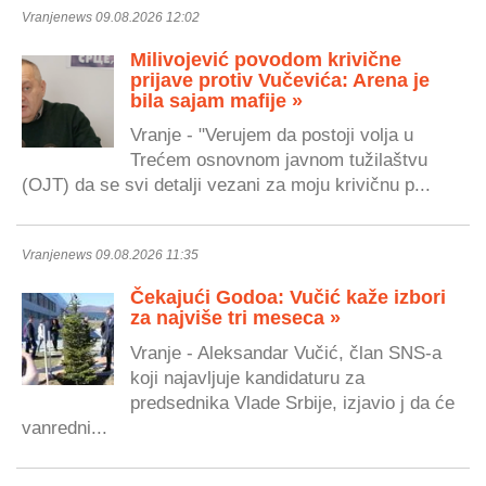
Vranjenews 09.08.2026 12:02
Milivojević povodom krivične
prijave protiv Vučevića: Arena je
bila sajam mafije »
Vranje - "Verujem da postoji volja u
Trećem osnovnom javnom tužilaštvu
(OJT) da se svi detalji vezani za moju krivičnu p...
Vranjenews 09.08.2026 11:35
Čekajući Godoa: Vučić kaže izbori
za najviše tri meseca »
Vranje - Aleksandar Vučić, član SNS-a
koji najavljuje kandidaturu za
predsednika Vlade Srbije, izjavio j da će
vanredni...