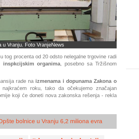
 u Vranju. Foto VranjeNews
u tog procenta od 20 odsto nelegalne trgovine radi
 inspkcijskim organima
, posebno sa Tržišnom
nansija rade na
izmenama i dopunama Zakona o
 najkraćem roku, tako da očekujemo značajan
mije koji će doneti nova zakonska rešenja - rekla
Opšte bolnice u Vranju 6,2 miliona evra