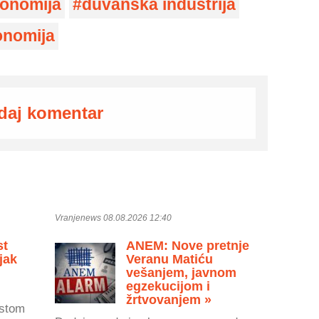
konomija
duvanska industrija
onomija
daj komentar
Vranjenews 08.08.2026 12:40
st
ANEM: Nove pretnje
jak
Veranu Matiću
vešanjem, javnom
egzekucijom i
žrtvovanjem »
astom