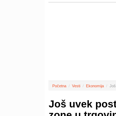
Početna
Vesti
Ekonomija
Još
Još uvek post
zone u trgov