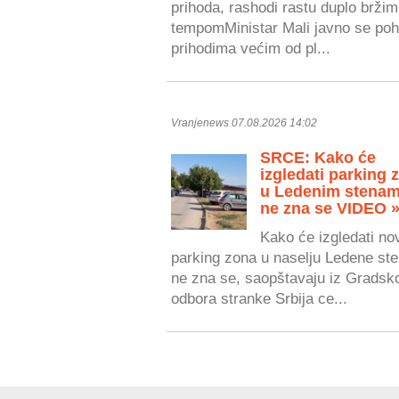
prihoda, rashodi rastu duplo bržim
tempomMinistar Mali javno se poh
prihodima većim od pl...
Vranjenews 07.08.2026 14:02
SRCE: Kako će
izgledati parking 
u Ledenim stenam
ne zna se VIDEO 
Kako će izgledati no
parking zona u naselju Ledene ste
ne zna se, saopštavaju iz Gradsk
odbora stranke Srbija ce...