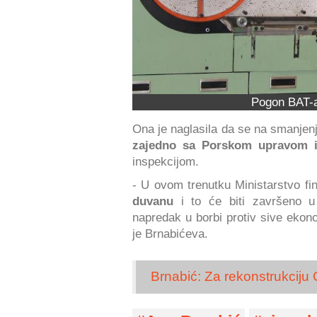
Pogon BAT-a
Ona je naglasila da se na smanjenj
zajedno sa Porskom upravom i
inspekcijom.
- U ovom trenutku Ministarstvo fi
duvanu
i to će biti završeno u
napredak u borbi protiv sive ekono
je Brnabićeva.
Brnabić: Za rekonstrukciju 