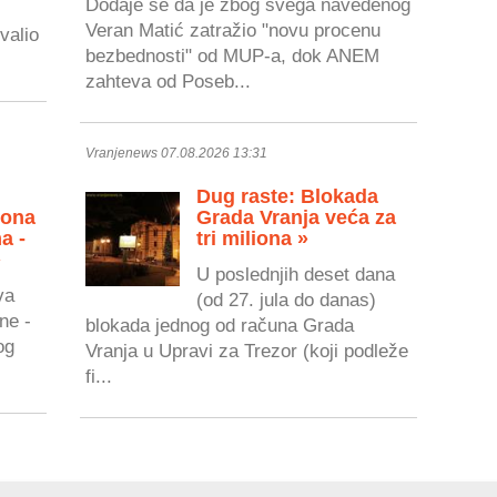
Dodaje se da je zbog svega navedenog
Veran Matić zatražio "novu procenu
valio
bezbednosti" od MUP-a, dok ANEM
zahteva od Poseb...
Vranjenews 07.08.2026 13:31
Dug raste: Blokada
zona
Grada Vranja veća za
a -
tri miliona »
»
U poslednjih deset dana
va
(od 27. jula do danas)
ne -
blokada jednog od računa Grada
og
Vranja u Upravi za Trezor (koji podleže
fi...