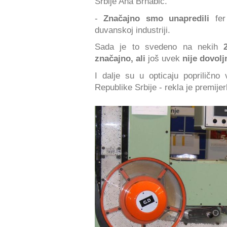
Srbije Ana Brnabić.
-
Značajno smo unapredili
fe
duvanskoj industriji.
Sada je to svedeno na nekih
značajno, ali
još uvek
nije dovolj
I dalje su u opticaju poprilično
Republike Srbije - rekla je premijer