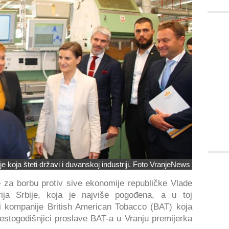
e koja šteti državi i duvanskoj industriji. Foto VranjeNews
 za borbu protiv sive ekonomije republičke Vlade
ija Srbije, koja je najviše pogođena, a u toj
ci kompanije British American Tobacco (BAT) koja
aestogodišnjici proslave BAT-a u Vranju premijerka