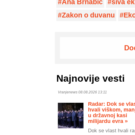
Ana Brnabić
siva e
Zakon o duvanu
Ek
Do
Najnovije vesti
Vranjenews 08.08.2026 13:11
Radar: Dok se vla
hvali viškom, man
u državnoj kasi
milijardu evra »
Dok se vlast hvali r