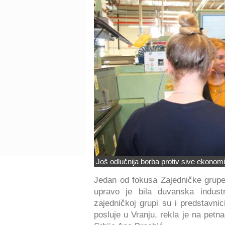
Još odlučnija borba protiv sive ekonomij
Jedan od fokusa Zajedničke grupe
upravo je bila duvanska industr
zajedničkoj grupi su i predstavni
posluje u Vranju, rekla je na petn