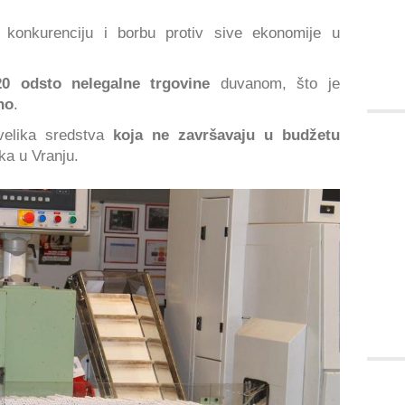
r konkurenciju i borbu protiv sive ekonomije u
20 odsto nelegalne trgovine
duvanom, što je
no
.
 velika sredstva
koja ne završavaju u budžetu
ka u Vranju.