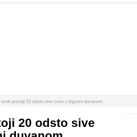
 uvek postoji 20 odsto sive zone u trgovini duvanom
oji 20 odsto sive
ini duvanom