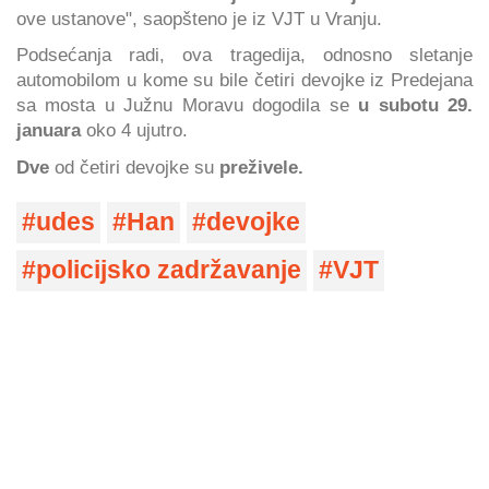
ove ustanove", saopšteno je iz VJT u Vranju.
Podsećanja radi, ova tragedija, odnosno sletanje
automobilom u kome su bile četiri devojke iz Predejana
sa mosta u Južnu Moravu dogodila se
u subotu 29.
januara
oko 4 ujutro.
Dve
od četiri devojke su
preživele.
udes
Han
devojke
policijsko zadržavanje
VJT