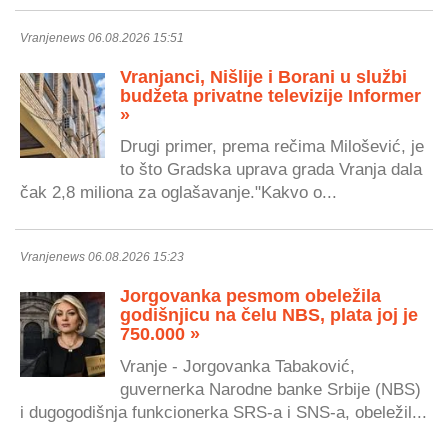
Vranjenews 06.08.2026 15:51
Vranjanci, Nišlije i Borani u službi
budžeta privatne televizije Informer
»
Drugi primer, prema rečima Milošević, je
to što Gradska uprava grada Vranja dala
čak 2,8 miliona za oglašavanje."Kakvo o...
Vranjenews 06.08.2026 15:23
Jorgovanka pesmom obeležila
godišnjicu na čelu NBS, plata joj je
750.000 »
Vranje - Jorgovanka Tabaković,
guvernerka Narodne banke Srbije (NBS)
i dugogodišnja funkcionerka SRS-a i SNS-a, obeležil...