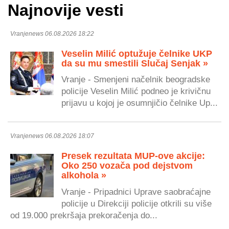
Najnovije vesti
Vranjenews 06.08.2026 18:22
Veselin Milić optužuje čelnike UKP
da su mu smestili Slučaj Senjak »
Vranje - Smenjeni načelnik beogradske
policije Veselin Milić podneo je krivičnu
prijavu u kojoj je osumnjičio čelnike Up...
Vranjenews 06.08.2026 18:07
Presek rezultata MUP-ove akcije:
Oko 250 vozača pod dejstvom
alkohola »
Vranje - Pripadnici Uprave saobraćajne
policije u Direkciji policije otkrili su više
od 19.000 prekršaja prekoračenja do...