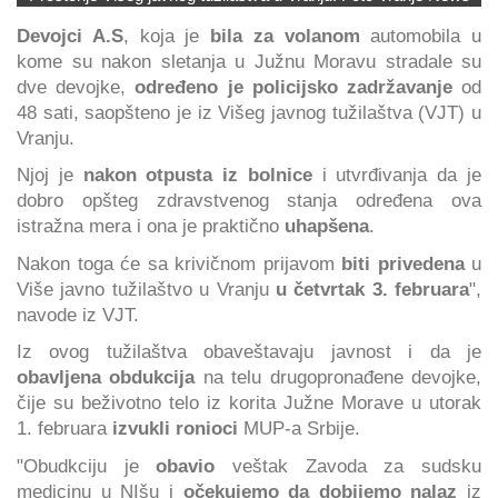
Devojci A.S
, koja je
bila za volanom
automobila u
kome su nakon sletanja u Južnu Moravu stradale su
dve devojke,
određeno je policijsko zadržavanje
od
48 sati, saopšteno je iz Višeg javnog tužilaštva (VJT) u
Vranju.
Njoj je
nakon otpusta iz bolnice
i utvrđivanja da je
dobro opšteg zdravstvenog stanja određena ova
istražna mera i ona je praktično
uhapšena
.
Nakon toga će sa krivičnom prijavom
biti privedena
u
Više javno tužilaštvo u Vranju
u četvrtak 3. februara
",
navode iz VJT.
Iz ovog tužilaštva obaveštavaju javnost i da je
obavljena obdukcija
na telu drugopronađene devojke,
čije su beživotno telo iz korita Južne Morave u utorak
1. februara
izvukli ronioci
MUP-a Srbije.
"Obudkciju je
obavio
veštak Zavoda za sudsku
medicinu u NIšu i
očekujemo da dobijemo nalaz
iz