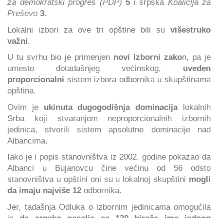
za demokratski progres (PDP)
5
i srpska
Koalicija za
Preševo
3
.
Lokalni izbori za ove tri opštine bili su
višestruko
važni
.
U tu svrhu bio je primenjen
novi Izborni zako
n, pa je
umesto dotadašnjeg većinskog,
uveden
proporcionalni
sistem izbora odbornika u skupštinama
opština.
Ovim je
ukinuta dugogodišnja dominacija
lokalnih
Srba koji stvaranjem neproporcionalnih izbornih
jedinica, stvorili sistem apsolutne dominacije nad
Albancima.
Iako je i popis stanovništva iz 2002. godine pokazao da
Albanci u Bujanovcu čine većinu od 56 odsto
stanovništva u opštini oni su u lokalnoj skupštini
mogli
da imaju najviše 12
odbornika.
Jer, tadašnja Odluka o izbornim jedinicama omogućila
je
da srpsko naselje sa 130 birača ima jednog