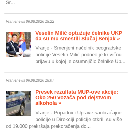
Sr...
Vranjenews 06.08.2026 18:22
Veselin Milić optužuje čelnike UKP
da su mu smestili Slučaj Senjak »
Vranje - Smenjeni načelnik beogradske
policije Veselin Milić podneo je krivičnu
prijavu u kojoj je osumnjičio čelnike Up...
Vranjenews 06.08.2026 18:07
Presek rezultata MUP-ove akcije:
Oko 250 vozača pod dejstvom
alkohola »
Vranje - Pripadnici Uprave saobraćajne
policije u Direkciji policije otkrili su više
od 19.000 prekršaja prekoračenja do...