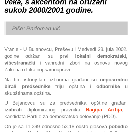
veka, s akcentom na oružani
sukob 2000/2001 godine.
Piše: Radoman Irić
Vranje - U Bujanovcu, Preševu i Medveđi 28. jula 2002.
godine održani su
prvi lokalni demokratski,
višestranački
i vanredni izbori na osnovu novog
Zakona o lokalnoj samoupravi.
Na tim istorijskim izborima građani su
neposredno
birali predsednike
triju opština i
odbornike
u
skupštinama opština.
U Bujanovcu su za predsednika opštine građani
izabrali
diplomiranog pravnika
Nagipa Arifija
,
kandidata Partije za demokratsko delovanje (PDD).
On je sa 11.399 odnosno 53,18 odsto glasova
pobedio