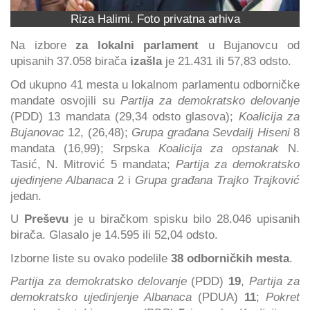
Riza Halimi. Foto privatna arhiva
Na izbore
za lokalni parlament
u Bujanovcu od
upisanih 37.058 birača
izašla
je 21.431 ili 57,83 odsto.
Od ukupno 41 mesta u lokalnom parlamentu odborničke
mandate osvojili su
Partija za demokratsko delovanje
(PDD) 13 mandata (29,34 odsto glasova);
Koalicija za
Bujanovac
12, (26,48);
Grupa građana Sevdailj Hiseni
8
mandata (16,99); Srpska
Koalicija za opstanak
N.
Tasić, N. Mitrović 5 mandata;
Partija za demokratsko
ujedinjene Albanaca
2 i
Grupa građana Trajko Trajković
jedan.
U
Preševu
je u biračkom spisku bilo 28.046 upisanih
birača. Glasalo je 14.595 ili 52,04 odsto.
Izborne liste su ovako podelile
38 odborničkih mesta
.
Partija za demokratsko delovanje
(PDD)
19
,
Partija za
demokratsko ujedinjenje Albanaca
(PDUA)
11
;
Pokret