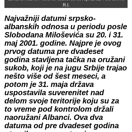
R.I.
Najvažniji datumi srpsko-
albanskih odnosa u periodu posle
Slobodana Miloševića su 20. i 31.
maj 2001. godine. Najpre je ovog
prvog datuma pre dvadeset
godina stavljena tačka na oružani
sukob, koji je na jugu Srbije trajao
nešto više od šest meseci, a
potom je 31. maja država
uspostavila suverenitet nad
delom svoje teritorije koju su za
to vreme pod kontrolom držali
naoružani Albanci. Ova dva
datuma od pre dvadeset godina