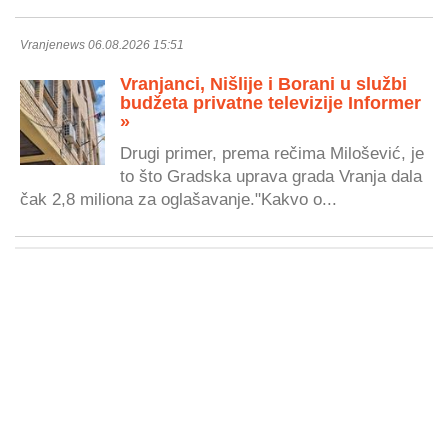
Vranjenews 06.08.2026 15:51
Vranjanci, Nišlije i Borani u službi
budžeta privatne televizije Informer
»
Drugi primer, prema rečima Milošević, je
to što Gradska uprava grada Vranja dala
čak 2,8 miliona za oglašavanje."Kakvo o...