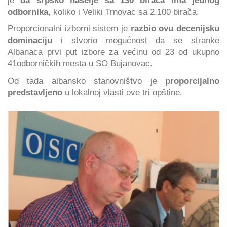
odbornika
, koliko i Veliki Trnovac sa 2.100 birača.
Proporcionalni izborni sistem je
razbio ovu decenijsku
dominaciju
i stvorio mogućnost da se stranke
Albanaca prvi put izbore za većinu od 23 od ukupno
41odborničkih mesta u SO Bujanovac.
Od tada albansko stanovništvo je
proporcijalno
predstavljeno
u lokalnoj vlasti ove tri opštine.