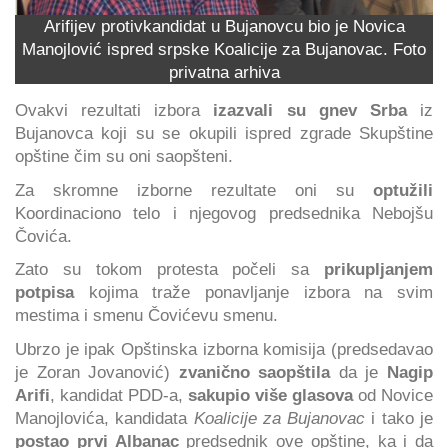
Arifijev protivkandidat u Bujanovcu bio je Novica
Manojlović ispred srpske Koalicije za Bujanovac. Foto
privatna arhiva
Ovakvi rezultati izbora
izazvali su gnev Srba
iz
Bujanovca koji su se okupili ispred zgrade Skupštine
opštine čim su oni saopšteni.
Za skromne izborne rezultate oni su
optužili
Koordinaciono telo i njegovog predsednika Nebojšu
Čovića.
Zato su tokom protesta počeli sa
prikupljanjem
potpisa
kojima traže ponavljanje izbora na svim
mestima i smenu Čovićevu smenu.
Ubrzo je ipak Opštinska izborna komisija (predsedavao
je Zoran Jovanović)
zvanično saopštila
da je
Nagip
Arifi
, kandidat PDD-a,
sakupio više glasova
od Novice
Manojlovića, kandidata
Koalicije za Bujanovac
i tako je
postao prvi Albanac
predsednik ove opštine, ka i da