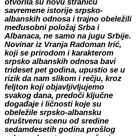
otvorila su novu stranicu
savremene istorije srpsko-
albanskih odnosa i trajno obeležili
međusobni položaj Srba i
Albanaca, ne samo na jugu Srbije.
Novinar iz Vranja Radoman Irić,
koji se prirodom i karakterom
srpsko albanskih odnosa bavi
trideset pet godina, upustio se u
rizik da nam slikom i rečju, kroz
feljton koji objavljivljujemo
svakog dana, predoči ključne
događaje i ličnosti koje su
obeležile srpsko-albansku
društvenu scenu od sredine
sedamdesetih godina prošlog