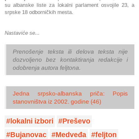
su albanske liste za lokalni parlament osvojile 23, a
srpske 18 odborničkih mesta.
Nastaviće se...
Prenošenje teksta ili delova teksta nije
dozvoljeno bez kontaktiranja redakcije i
odobrenja autora feljtona.
Jedna srpsko-albanska priča: Popis
stanovništva iz 2002. godine (46)
lokalni izbori
Preševo
Bujanovac
Medveđa
feljton