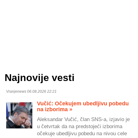
Najnovije vesti
Vranjenews 06.08.2026 22:21
Vučić: Očekujem ubedljivu pobedu
na izborima »
Aleksandar Vučić, član SNS-a, izjavio je
u četvrtak da na predstojeći izborima
očekuje ubedljivu pobedu na nivou cele