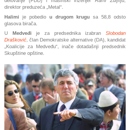
delovanje (PDD) i mašinski inženjer
Rami Zuljfiju
,
direktor preduzeća „Metal“.
Halimi
je pobedio
u drugom krugu
sa 58,8 odsto
glasova birača.
U
Medveđi
je za predsednika izabran
Slobodan
Drašković
, član Demokratske alternative (DA), kandidat
„Koalicije za Medveđu“, inače dotadašnji predsednik
Skupštine opštine.