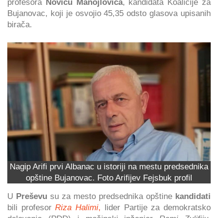
profesora
Novicu Manojlovića
, kandidata Koalicije za
Bujanovac, koji je osvojio 45,35 odsto glasova upisanih
birača.
Nagip Arifi prvi Albanac u istoriji na mestu predsednika
opštine Bujanovac. Foto Arifijev Fejsbuk profil
U
Preševu
su za mesto predsednika opštine
kandidati
bili profesor
Riza Halimi
,
lider Partije za demokratsko