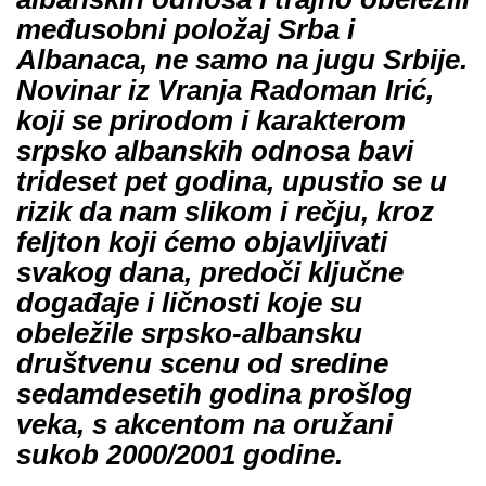
međusobni položaj Srba i
Albanaca, ne samo na jugu Srbije.
Novinar iz Vranja Radoman Irić,
koji se prirodom i karakterom
srpsko albanskih odnosa bavi
trideset pet godina, upustio se u
rizik da nam slikom i rečju, kroz
feljton koji ćemo objavljivati
svakog dana, predoči ključne
događaje i ličnosti koje su
obeležile srpsko-albansku
društvenu scenu od sredine
sedamdesetih godina prošlog
veka, s akcentom na oružani
sukob 2000/2001 godine.