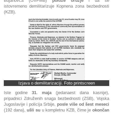
Bujanovca (OVPMB)
polože oružje
i da se
istovremeno demilitarizuje Kopnena zona bezbednosti
(KZB).
Izjava o demilitarizaciji. Foto printscreen
Iste godine
31. maja
(jedanaest dana kasnije),
pripadnici Združenih snaga bezbednosti (ZSB), Vojska
Jugoslavije i policija Srbije,
posle više od šest meseci
(192 dana),
ušli su
u kompletnu KZB, čime je
okončan