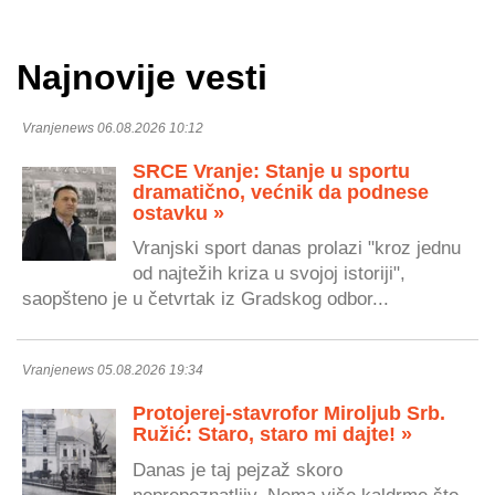
Najnovije vesti
Vranjenews 06.08.2026 10:12
SRCE Vranje: Stanje u sportu
dramatično, većnik da podnese
ostavku »
Vranjski sport danas prolazi "kroz jednu
od najtežih kriza u svojoj istoriji",
saopšteno je u četvrtak iz Gradskog odbor...
Vranjenews 05.08.2026 19:34
Protojerej-stavrofor Miroljub Srb.
Ružić: Staro, staro mi dajte! »
Danas je taj pejzaž skoro
neprepoznatljiv. Nema više kaldrme što