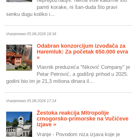
pamti korake, ni šan-duda što pravi
senku dugu koliko i...
Vranjenews 05.08.2026 18:34
Odabran konzorcijum izvođača za
Haremluk: Za početak 650.000 evra
»
Vlasnik preduzeća "Niković Company" je
Petar Petrović, a godišnji prihod u 2025.
godini bio im je 21,3 miliona dinara il...
Vranjenews 05.08.2026 17:14
Žestoka reakcija Mitropolije
crnogorsko-primorske na Vučićeve
izjave »
Vranje - Povodom niza izjava koje je