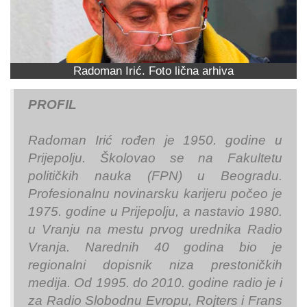
Radoman Irić. Foto lična arhiva
PROFIL
Radoman Irić rođen je 1950. godine u
Prijepolju. Školovao se na Fakultetu
političkih nauka (FPN) u Beogradu.
Profesionalnu novinarsku karijeru počeo je
1975. godine u Prijepolju, a nastavio 1980.
u Vranju na mestu prvog urednika Radio
Vranja. Narednih 40 godina bio je
regionalni dopisnik niza prestoničkih
medija. Od 1995. do 2010. godine radio je i
za Radio Slobodnu Evropu, Rojters i Frans