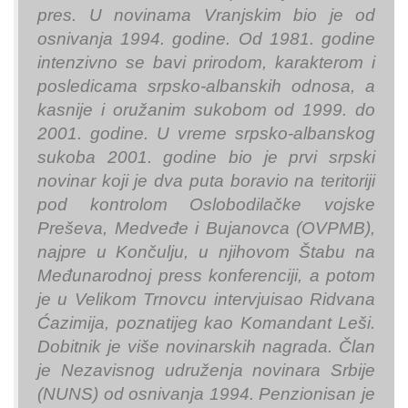
pres. U novinama Vranjskim bio je od
osnivanja 1994. godine. Od 1981. godine
intenzivno se bavi prirodom, karakterom i
posledicama srpsko-albanskih odnosa, a
kasnije i oružanim sukobom od 1999. do
2001. godine. U vreme srpsko-albanskog
sukoba 2001. godine bio je prvi srpski
novinar koji je dva puta boravio na teritoriji
pod kontrolom Oslobodilačke vojske
Preševa, Medveđe i Bujanovca (OVPMB),
najpre u Končulju, u njihovom Štabu na
Međunarodnoj press konferenciji, a potom
je u Velikom Trnovcu intervjuisao Ridvana
Ćazimija, poznatijeg kao Komandant Leši.
Dobitnik je više novinarskih nagrada. Član
je Nezavisnog udruženja novinara Srbije
(NUNS) od osnivanja 1994. Penzionisan je