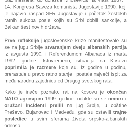
Gazimestana, do dolaska Miloševića na vlast 1987. i
14. Kongresa Saveza komunista Jugoslavije 1990. koji
je najavio raspad SFR Jugoslavije i početak žestokih
ratnih sukoba posle kojih su Srbi dobili sankcije, a
Balkan šest novih država.
Prve refleksije
jugoslovenske krize manifestovale su
se na jugu Srbije
stvaranjem dveju albanskih partija
iz avgusta 1990. i Referendumom Albanaca iz marta
1992. godine. Istovremeno, situacija na Kosovu
poprimila je razmere
koje su, iz godine u godinu,
prerastale u pravo ratno stanje i postale najveći ispit za
međunarodnu zajednicu od Drugog svetskog rata.
Kako je inače poznato, rat na Kosovu je
okončan
NATO agresijom
1999. godine, odakle su se
nemiri i
oružani incidenti prelili
na jug Srbije, u opštine
Preševo, Bujanovac i Medveđu, gde su ostavili
trajne
posledice
u svim sferama života srpsko-albanskih
odnosa.