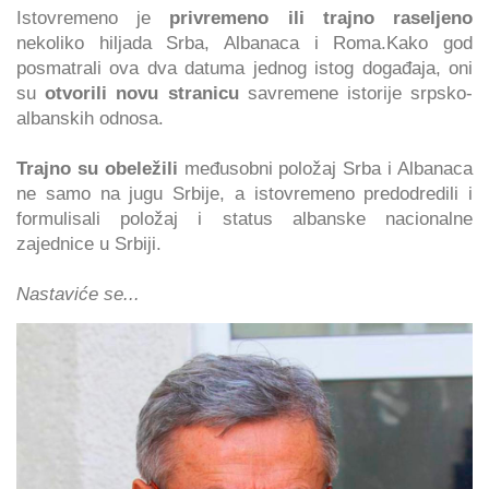
Istovremeno je
privremeno ili trajno raseljeno
nekoliko hiljada Srba, Albanaca i Roma.Kako god
posmatrali ova dva datuma jednog istog događaja, oni
su
otvorili novu stranicu
savremene istorije srpsko-
albanskih odnosa.
Trajno su obeležili
međusobni položaj Srba i Albanaca
ne samo na jugu Srbije, a istovremeno predodredili i
formulisali položaj i status albanske nacionalne
zajednice u Srbiji.
Nastaviće se...