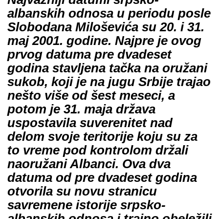
albanskih odnosa u periodu posle
Slobodana Miloševića su 20. i 31.
maj 2001. godine. Najpre je ovog
prvog datuma pre dvadeset
godina stavljena tačka na oružani
sukob, koji je na jugu Srbije trajao
nešto više od šest meseci, a
potom je 31. maja država
uspostavila suverenitet nad
delom svoje teritorije koju su za
to vreme pod kontrolom držali
naoružani Albanci. Ova dva
datuma od pre dvadeset godina
otvorila su novu stranicu
savremene istorije srpsko-
albanskih odnosa i trajno obeležili