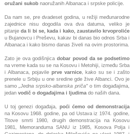
oružani sukob
naoružanih Albanaca i srpske policije.
Da nam se, pre dvadeset godina, u režiji međunarodne
zajednice nisu dogodila ova dva datuma, veliko je
pitanje
da li bi se, kada i kako, zaustavilo krvoproliće
u Bujanovcu i Preševu, kakav bi danas bio odnos Srba i
Albanaca i kako bismo danas živeli na ovim prostorima.
Zato je ova godišnjica
dobar povod da se podsetimo
na vreme kada su se na Kosovu i Metohiji, između Srba
i Albanaca, pojavile
prve varnice
, kako su se i zašto
prenele u Srbiju u one sredine gde žive Albanci. Ovo je
samo
„Jedna srpsko-albanska priča"
o tim događajima,
jedan
vodič o događajima i ljudima
do naših dana.
U toj genezi događaja,
poći ćemo od demonstracija
na Kosovu 1968. godine, pa od Ustava iz 1974. godine,
Titove smrti 1980, drugih demonstracija na Kosovu
1981, Memoranduma SANU iz 1985, Kosova Polja i