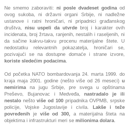
Ne smemo zaboraviti:
ni posle dvadeset godina
od
ovog sukoba, ni državni organi Srbije, ni nadležne
ustanove i ratni hroničari, ni pripadnici građanskog
društva,
nisu uspeli da utvrde
broj i karakter ovih
incidenata, broj žrtava, ranjenih, nestalih i raseljenih, ni
da sačine kakvu-takvu procenu materijalne štete. U
nedostatku relevantnih pokazatelja, hroničari se,
pozivajući se na dostupne domaće i strane izvore,
koriste sledećim podacima
.
Od početka NATO bombardovanja 24. marta 1999. do
kraja maja 2001. godine (nešto više od 26 meseci)
u
nemirima
na jugu Srbije, pre svega u opštinama
Preševo, Bujanovac i Medveđa,
nastradalo je ili
nestalo
nešto
više od 100
pripadnika OVPMB, srpske
policije, Vojske Jugoslavije i civila.
Lakše i teže
povređenih
je
više od 300,
a materijalna šteta na
objektima i infrastrukturi meri se
milionima dolara
.