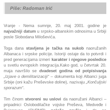
Piše: Radoman Irić
Vranje - Nema sumnje, 20. maj 2001. godine je
najvažniji datum
u srpsko-albanskim odnosima u Srbiji
posle Slobodana Miloševića.
Toga dana
stavljena je tačka na sukob
naoružanih
Albanaca i srpske policije. Istoriji ostaje da to potvrdi i
pred generacijama izmeri
karakter i njegove posledice
u svetlu evropskih integracija.Kako god, u četvrtak 20.
maja navršilo se
dvadeset godina od potpisivanja
„Izjave o demilitarizaciji“
– dokumenta koji Albanci juga
Srbije (oni kažu Preševske doline), nazivaju
„Končuljski
sporazum“
.
Tim činom
stvoreni su uslovi
da naoružani Albanci –
pripadnici Oslobodilačke vojske Preševa, Medveđe i