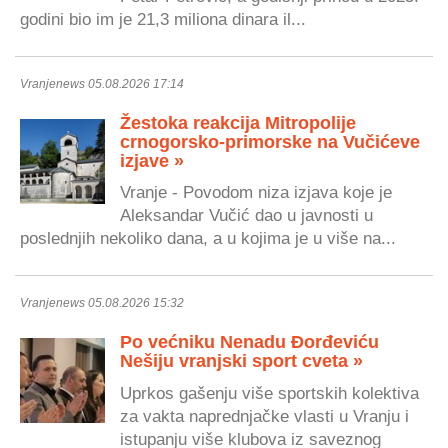
godini bio im je 21,3 miliona dinara il...
Vranjenews 05.08.2026 17:14
Žestoka reakcija Mitropolije
crnogorsko-primorske na Vučićeve
izjave »
Vranje - Povodom niza izjava koje je
Aleksandar Vučić dao u javnosti u
poslednjih nekoliko dana, a u kojima je u više na...
Vranjenews 05.08.2026 15:32
Po većniku Nenadu Đorđeviću
Nešiju vranjski sport cveta »
Uprkos gašenju više sportskih kolektiva
za vakta naprednjačke vlasti u Vranju i
istupanju više klubova iz saveznog