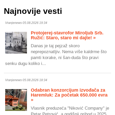
Najnovije vesti
Vranjenews 05.08.2026 19:34
Protojerej-stavrofor Miroljub Srb.
Ružić: Staro, staro mi dajte! »
Danas je taj pejzaž skoro
neprepoznatljiv. Nema više kaldrme što
pamti korake, ni šan-duda što pravi
senku dugu koliko i...
Vranjenews 05.08.2026 18:34
Odabran konzorcijum izvođača za
Haremluk: Za početak 650.000 evra
»
Vlasnik preduzeća "Niković Company" je
Petar Petrović, a godišnji prihod u 2025.