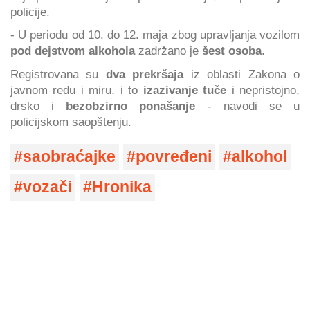
policije.
- U periodu od 10. do 12. maja zbog upravljanja vozilom
pod dejstvom alkohola
zadržano je
šest osoba
.
Registrovana su
dva prekršaja
iz oblasti Zakona o
javnom redu i miru, i to
izazivanje tuče
i nepristojno,
drsko i
bezobzirno ponašanje
- navodi se u
policijskom saopštenju.
saobraćajke
povređeni
alkohol
vozači
Hronika