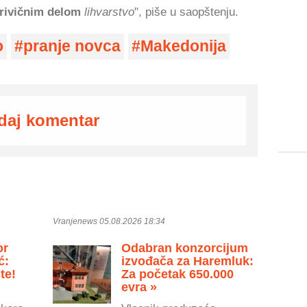
rivičnim delom
lihvarstvo
", piše u saopštenju.
o
pranje novca
Makedonija
daj komentar
Vranjenews 05.08.2026 18:34
or
Odabran konzorcijum
ć:
izvođača za Haremluk:
te!
Za početak 650.000
evra »