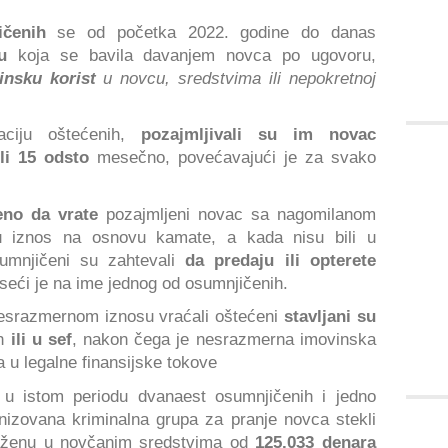
ičenih
se od početka 2022. godine do danas
u
koja se bavila davanjem novca po ugovoru,
nsku korist
u novcu, sredstvima ili nepokretnoj
tuaciju oštećenih,
pozajmljivali su im novac
li 15 odsto
mesečno, povećavajući je za svako
eno da vrate
pozajmljeni novac sa nagomilanom
u iznos na osnovu kamate, a kada nisu bili u
sumnjičeni su zahtevali
da predaju ili opterete
seći je na ime jednog od osumnjičenih.
nesrazmernom iznosu vraćali oštećeni
stavljani su
h
ili u sef
, nakon čega je nesrazmerna imovinska
a u legalne finansijske tokove
u istom periodu dvanaest osumnjičenih i jedno
nizovana kriminalna grupa za pranje novca stekli
zraženu u novčanim sredstvima od
125.033 denara