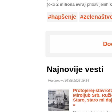
(oko
2 miliona evra
) pribavljenih
k
hapšenje
zelenaštv
Do
Najnovije vesti
Vranjenews 05.08.2026 19:34
Protojerej-stavrof
Miroljub Srb. Ruži
Staro, staro mi daj
»