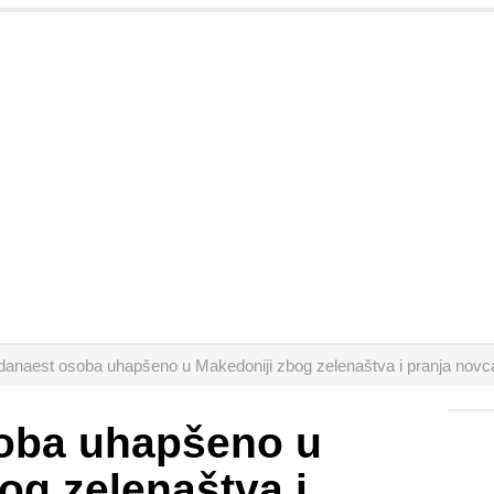
danaest osoba uhapšeno u Makedoniji zbog zelenaštva i pranja novc
oba uhapšeno u
og zelenaštva i