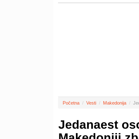
Početna
Vesti
Makedonija
Je
Jedanaest os
Makedoniji zb