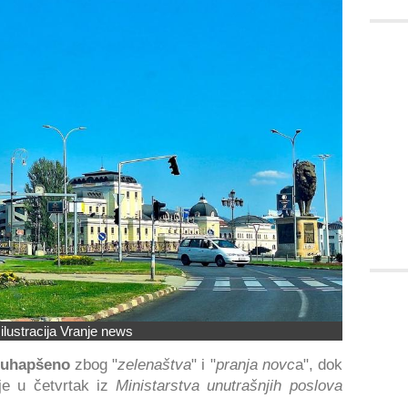
 ilustracija Vranje news
 uhapšeno
zbog "
zelenaštva
" i "
pranja novc
a", dok
je u četvrtak iz
Ministarstva unutrašnjih poslova