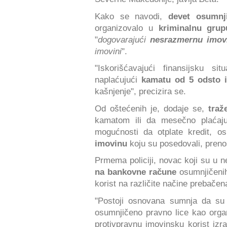
Kako se navodi,
devet osumnj
organizovalo u
kriminalnu grup
"
dogovarajući
nesrazmernu imovi
imovini
".
"Iskorišćavajući finansijsku si
naplaćujući
kamatu od 5 odsto i
kašnjenje", precizira se.
Od oštećenih je, dodaje se,
traž
kamatom ili da mesečno plaćaj
mogućnosti da otplate kredit, o
imovinu
koju su posedovali, preno
Prmema policiji, novac koji su u 
na bankovne račune
osumnjičeni
korist na različite načine prebačen
"Postoji osnovana sumnja da su 
osumnjičeno pravno lice kao orga
protivpravnu imovinsku korist i