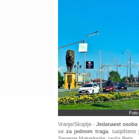
Foto
Vranje/Skoplje -
Jedanaest osoba
se
za jednom traga
, saopšteno 
Severne Makedonije, javlja
Beta
.