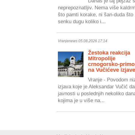
Danas je taj pejzaž 
neprepoznatljiv. Nema više kaldr
što pamti korake, ni šan-duda što 
senku dugu koliko i...
Vranjenews 05.08.2026 17:14
Žestoka reakcija
Mitropolije
crnogorsko-primo
na Vučićeve izjave
Vranje - Povodom ni
izjava koje je Aleksandar Vučić da
javnosti u poslednjih nekoliko dan
kojima je u više na...