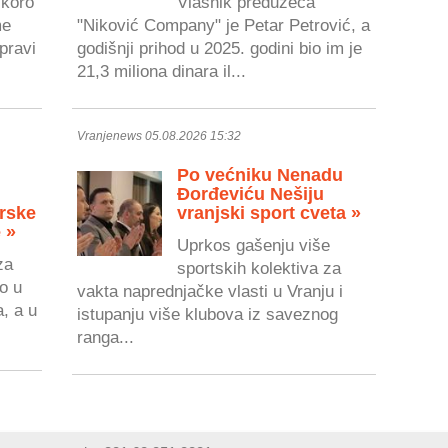
skoro
Vlasnik preduzeća
me
"Niković Company" je Petar Petrović, a
pravi
godišnji prihod u 2025. godini bio im je
21,3 miliona dinara il...
Vranjenews 05.08.2026 15:32
Po većniku Nenadu
Đorđeviću Nešiju
rske
vranjski sport cveta »
 »
Uprkos gašenju više
za
sportskih kolektiva za
o u
vakta naprednjačke vlasti u Vranju i
a, a u
istupanju više klubova iz saveznog
ranga...