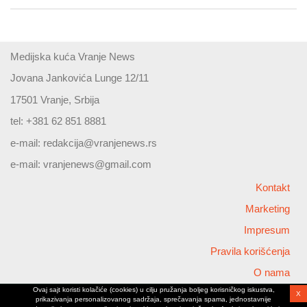
Medijska kuća Vranje News
Jovana Jankovića Lunge 12/11
17501 Vranje, Srbija
tel: +381 62 851 8881
e-mail:
redakcija@vranjenews.rs
e-mail:
vranjenews@gmail.com
Kontakt
Marketing
Impresum
Pravila korišćenja
O nama
Ovaj sajt koristi kolačiće (cookies) u cilju pružanja boljeg korisničkog iskustva,
X
Copyright © 2026 Vranjenews
prikazivanja personalizovanog sadržaja, sprečavanja spama, jednostavnije