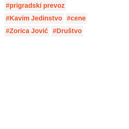
prigradski prevoz
Kavim Jedinstvo
cene
Zorica Jović
Društvo