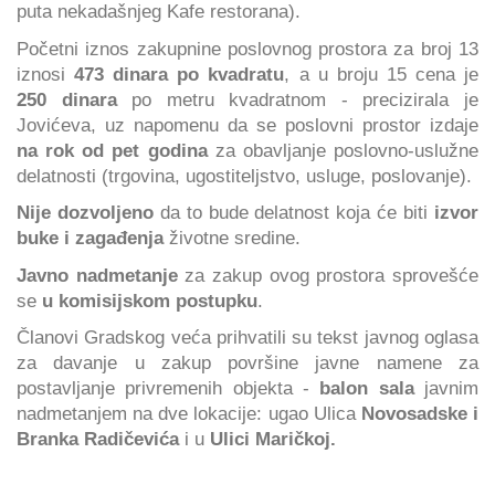
puta nekadašnjeg Kafe restorana).
Početni iznos zakupnine poslovnog prostora za broj 13
iznosi
473 dinara po kvadratu
, a u broju 15 cena je
250 dinara
po metru kvadratnom - precizirala je
Jovićeva, uz napomenu da se poslovni prostor izdaje
na rok od pet godina
za obavljanje poslovno-uslužne
delatnosti (trgovina, ugostiteljstvo, usluge, poslovanje).
Nije dozvoljeno
da to bude delatnost koja će biti
izvor
buke i zagađenja
životne sredine.
Javno nadmetanje
za zakup ovog prostora sprovešće
se
u komisijskom postupku
.
Članovi Gradskog veća prihvatili su tekst javnog oglasa
za davanje u zakup površine javne namene za
postavljanje privremenih objekta -
balon sala
javnim
nadmetanjem na dve lokacije: ugao Ulica
Novosadske i
Branka Radičevića
i u
Ulici Maričkoj.