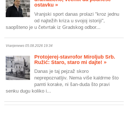
ostavku »
Vranjski sport danas prolazi "kroz jednu
od najtežih kriza u svojoj istoriji",
saopšteno je u četvrtak iz Gradskog odbor...
Vranjenews 05.08.2026 19:34
Protojerej-stavrofor Miroljub Srb.
Ružić: Staro, staro mi dajte! »
Danas je taj pejzaž skoro
neprepoznatljiv. Nema više kaldrme što
pamti korake, ni šan-duda što pravi
senku dugu koliko i...