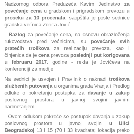
Nadzornog odbora Preduzeća Kavim Jedinstvo
za
povećanje cena
u gradskom i prigradskom prevozu
u
proseku za 10 procenata
, saopštila je posle sednice
gradska većnica Zorica Jović.
-
Razlog
za povećanje cena, na osnovu obrazloženja
rukovodstva pred većnicima, su
povećanje svih
pratećih troškova
za realizaciju prevoza, kao i
činjenica da je
cena
prevoza
poslednji put korigovana
u februaru 2017.
godine - rekla je Jovićeva na
konferenciji za medije
Na sednici je usvojen i Pravilnik o naknadi
troškova
službenih putovanja
u organima grada Vranja i Predlog
odluke o pokretanju postupka za
davanje u zakup
poslovnog prostora u javnoj svojini javnim
nadmetanjem.
- Ovom odlukom pokreće se postupak davanja u zakup
poslovnog prostora u javnoj svojini
u Ulici
Beogradskoj
13 i 15 (70 i 33 kvadrata; lokacija preko