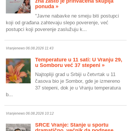
zna zašto je prihvaćena skuplja
ponuda »
"Javne nabavke ne smeju biti postupci
koji od građana zahtevaju slepo poverenje, već
postupci koji poverenje zaslužuju k...
Vranjenews 06.08.2026 11:43
Temperature u 11 sati: U Vranju 29,
u Somboru već 37 stepeni »
Najtopliji grad u Srbiji u četvrtak u 11
časova bio je Sombor, gde je izmereno
37 stepeni, dok je u Vranju temperatura
b...
Vranjenews 06.08.2026 10:12
SRCE Vranje: Stanje u sportu
dramatično, većnik da podnese