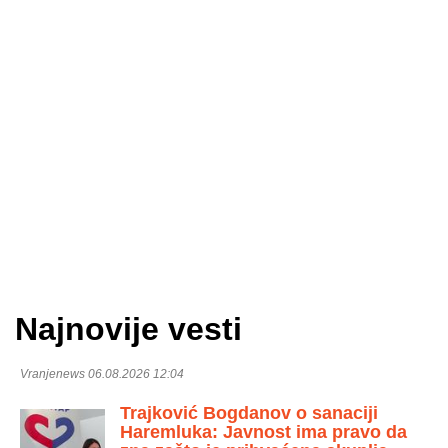
Najnovije vesti
Vranjenews 06.08.2026 12:04
Trajković Bogdanov o sanaciji
Haremluka: Javnost ima pravo da