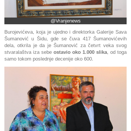
@Vranjenews
Burojevićeva, koja je ujedno i direktorka Galerije Sava
Šumanović u Šidu, gde se čuva 417 Šumanovićevih
dela, otkrila je da je Šumanović za četvrt veka svog
stvaralaštva iza sebe
ostavio oko 1.000 slika
, od toga
samo tokom poslednje decenije oko 600.