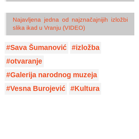
Najavljena jedna od najznačajnijih izložbi
slika ikad u Vranju (VIDEO)
Sava Šumanović
izložba
otvaranje
Galerija narodnog muzeja
Vesna Burojević
Kultura