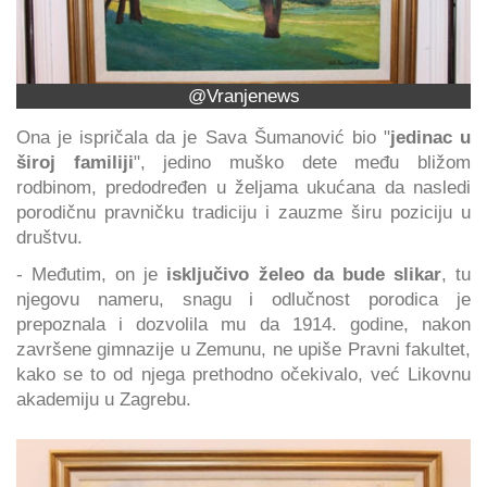
@Vranjenews
Ona je ispričala da je Sava Šumanović bio "
jedinac u
široj familiji
", jedino muško dete među bližom
rodbinom, predodređen u željama ukućana da nasledi
porodičnu pravničku tradiciju i zauzme širu poziciju u
društvu.
- Međutim, on je
isključivo
želeo da bude slikar
, tu
njegovu nameru, snagu i odlučnost porodica je
prepoznala i dozvolila mu da 1914. godine, nakon
završene gimnazije u Zemunu, ne upiše Pravni fakultet,
kako se to od njega prethodno očekivalo, već Likovnu
akademiju u Zagrebu.