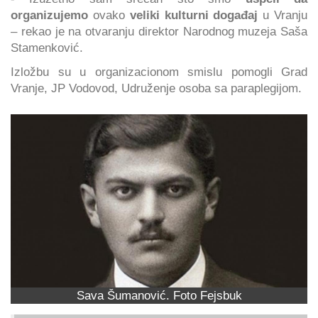
organizujemo
ovako
veliki kulturni događaj
u Vranju
– rekao je na otvaranju direktor Narodnog muzeja Saša
Stamenković.
Izložbu su u organizacionom smislu pomogli Grad
Vranje, JP Vodovod, Udruženje osoba sa paraplegijom.
Sava Šumanović. Foto Fejsbuk