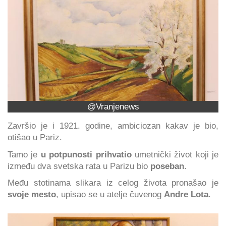
@Vranjenews
Završio je i 1921. godine, ambiciozan kakav je bio,
otišao u Pariz.
Tamo je
u potpunosti prihvatio
umetnički život koji je
između dva svetska rata u Parizu bio
poseban
.
Među stotinama slikara iz celog života pronašao je
svoje mesto
, upisao se u atelje čuvenog
Andre Lota
.