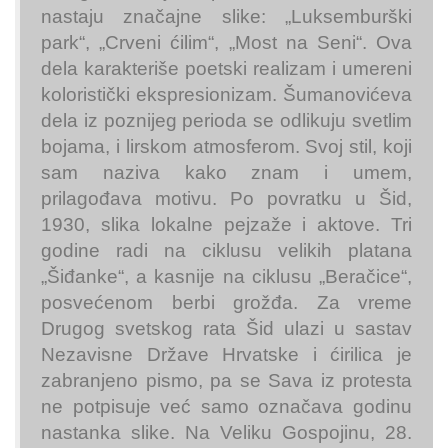
nastaju značajne slike: „Luksemburški
park“, „Crveni ćilim“, „Most na Seni“. Ova
dela karakteriše poetski realizam i umereni
koloristički ekspresionizam. Šumanovićeva
dela iz poznijeg perioda se odlikuju svetlim
bojama, i lirskom atmosferom. Svoj stil, koji
sam naziva kako znam i umem,
prilagođava motivu. Po povratku u Šid,
1930, slika lokalne pejzaže i aktove. Tri
godine radi na ciklusu velikih platana
„Šiđanke“, a kasnije na ciklusu „Beračice“,
posvećenom berbi grožđa. Za vreme
Drugog svetskog rata Šid ulazi u sastav
Nezavisne Države Hrvatske i ćirilica je
zabranjeno pismo, pa se Sava iz protesta
ne potpisuje već samo označava godinu
nastanka slike. Na Veliku Gospojinu, 28.