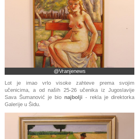
@Vranjenews
Lot je imao vrlo visoke zahteve prema svojim
učenicima, a od naših 25-26 učenika iz Jugoslavije
Sava Šumanović je bio
najbolji
- rekla je direktorka
Galerije u Šidu.