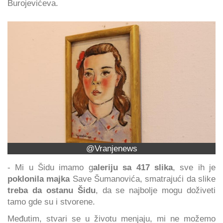
Burojevićeva.
@Vranjenews
- Mi u Šidu imamo g
aleriju sa 417 slika
, sve ih je
poklonila majka
Save Šumanovića, smatrajući da slike
treba da ostanu Šidu
, da se najbolje mogu doživeti
tamo gde su i stvorene.
Međutim, stvari se u životu menjaju, mi ne možemo