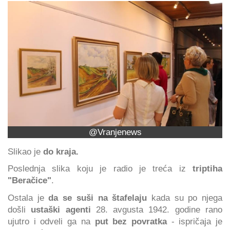
@Vranjenews
Slikao je
do kraja.
Poslednja slika koju je radio je treća iz
triptiha
"Beračice"
.
Ostala je
da se suši na štafelaju
kada su po njega
došli
ustaški agenti
28. avgusta 1942. godine rano
ujutro i odveli ga na
put bez povratka
- ispričaja je