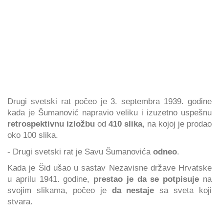
Drugi svetski rat počeo je 3. septembra 1939. godine
kada je Šumanović napravio veliku i izuzetno uspešnu
retrospektivnu izložbu
od
410 slika
, na kojoj je prodao
oko 100 slika.
- Drugi svetski rat je Savu Šumanovića
odneo
.
Kada je Šid ušao u sastav Nezavisne države Hrvatske
u aprilu 1941. godine,
prestao je da se potpisuje
na
svojim slikama, počeo je
da nestaje
sa sveta koji
stvara.