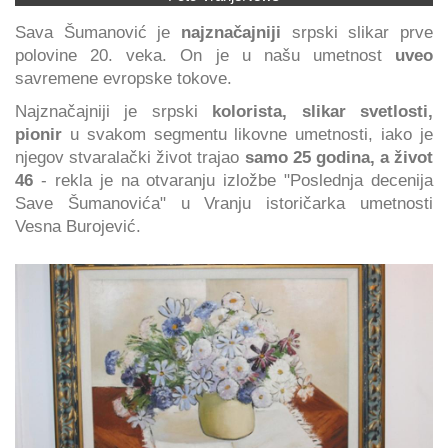
Sava Šumanović je
najznačajniji
srpski slikar prve
polovine 20. veka. On je u našu umetnost
uveo
savremene evropske tokove.
Najznačajniji je srpski
kolorista, slikar svetlosti,
pionir
u svakom segmentu likovne umetnosti, iako je
njegov stvaralački život trajao
samo 25 godina, a život
46
- rekla je na otvaranju izložbe "Poslednja decenija
Save Šumanovića" u Vranju istoričarka umetnosti
Vesna Burojević.