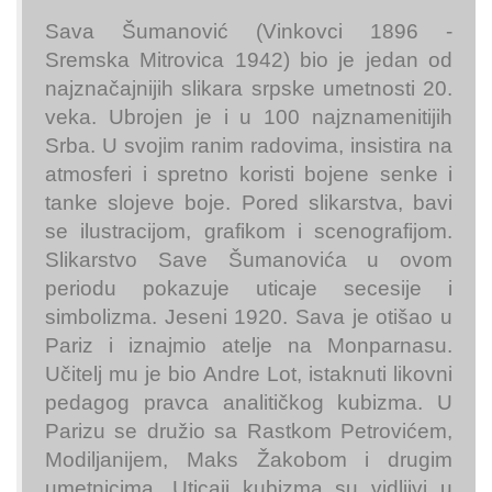
Sava Šumanović (Vinkovci 1896 -
Sremska Mitrovica 1942) bio je jedan od
najznačajnijih slikara srpske umetnosti 20.
veka. Ubrojen je i u 100 najznamenitijih
Srba. U svojim ranim radovima, insistira na
atmosferi i spretno koristi bojene senke i
tanke slojeve boje. Pored slikarstva, bavi
se ilustracijom, grafikom i scenografijom.
Slikarstvo Save Šumanovića u ovom
periodu pokazuje uticaje secesije i
simbolizma. Jeseni 1920. Sava je otišao u
Pariz i iznajmio atelje na Monparnasu.
Učitelj mu je bio Andre Lot, istaknuti likovni
pedagog pravca analitičkog kubizma. U
Parizu se družio sa Rastkom Petrovićem,
Modiljanijem, Maks Žakobom i drugim
umetnicima. Uticaji kubizma su vidljivi u