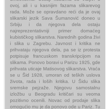
ovoj, ali i u kasnijim fazama slikarevog
rada. Može se opravdano reći da je ovaj
slikarski jezik Sava Šumanović doneo u
Srbiju i da njegova dela ostaju
najreprezentativniji primer domaćeg
kubističkog slikarstva. Narednih godina živi
i slika u Zagrebu. Javnost i kritika ne
prihvataju njegova dela, pa se iz protesta
potpisuje francuskom transkripcijom na
slikama. Ponovo boravi u Parizu 1925, gde
prihvata uticaje Matisovog slikarstva. Vraća
se u Šid 1928, umoran od teških uslova
života, rada i loših kritika. U Šidu slika
sremske pejzaže. Njegovu samostalnu
izložbu u Beogradu kritičari su veoma
pozitivno ocenili. Novac od prodaje slika
omogućio mu je da ponovo ode u Pariz. Tu