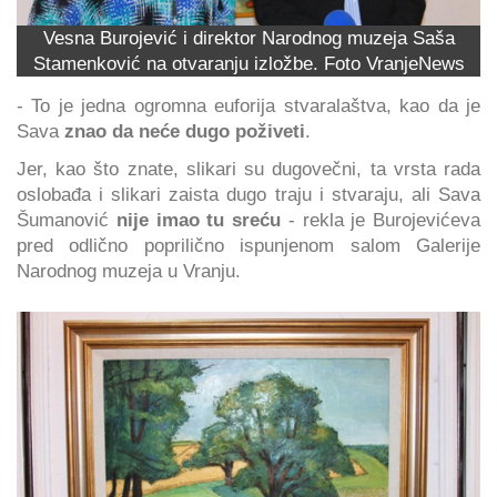
Vesna Burojević i direktor Narodnog muzeja Saša
Stamenković na otvaranju izložbe. Foto VranjeNews
- To je jedna ogromna euforija stvaralaštva, kao da je
Sava
znao da neće dugo poživeti
.
Jer, kao što znate, slikari su dugovečni, ta vrsta rada
oslobađa i slikari zaista dugo traju i stvaraju, ali Sava
Šumanović
nije imao tu sreću
- rekla je Burojevićeva
pred odlično poprilično ispunjenom salom Galerije
Narodnog muzeja u Vranju.