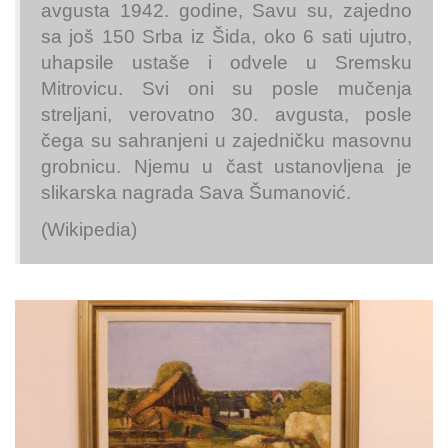
avgusta 1942. godine, Savu su, zajedno
sa još 150 Srba iz Šida, oko 6 sati ujutro,
uhapsile ustaše i odvele u Sremsku
Mitrovicu. Svi oni su posle mučenja
streljani, verovatno 30. avgusta, posle
čega su sahranjeni u zajedničku masovnu
grobnicu. Njemu u čast ustanovljena je
slikarska nagrada Sava Šumanović.
(Wikipedia)