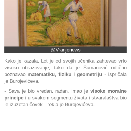
@Vranjenews
Kako je kazala, Lot je od svojih učenika zahtevao vrlo
visoko obrazovanje, tako da je Šumanović odlično
poznavao
matematiku, fiziku i geometriju
- ispričala
je Burojevićeva.
- Sava je bio vredan, radan, imao je
visoke moralne
principe
i u svakom segmentu života i stvaralaštva bio
je izuzetan čovek - rekla je Burojevićeva.