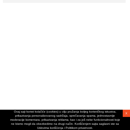
Ovaj sajt koristi kolačiće (cookies) u cilju pružanja boljeg korisničkog iskustva,
X
prikazivanja personalizovanog sadržaja, sprečavanja spama, jednostavnije
moderacije komentara, prikazivanja reklama, kao i za još neke funkcionalnosti koje
ne bismo mogli da obezbedimo na drugi način. Korišćenjem sajta saglasni ste sa
Uslovima korišćenja i Politikom privatnosti.