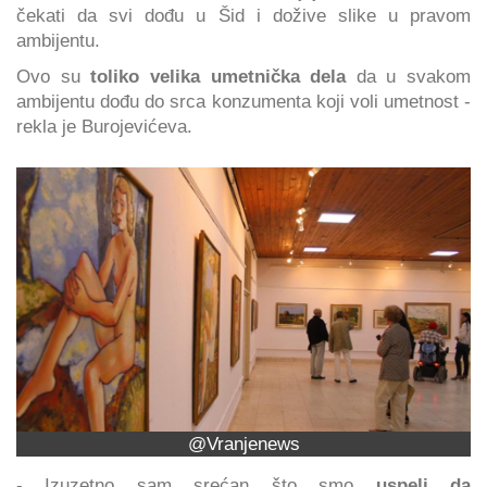
čekati da svi dođu u Šid i dožive slike u pravom
ambijentu.
Ovo su
toliko velika umetnička dela
da u svakom
ambijentu dođu do srca konzumenta koji voli umetnost -
rekla je Burojevićeva.
@Vranjenews
- Izuzetno sam srećan što smo
uspeli da