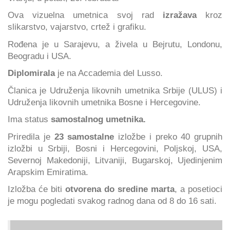
Ova vizuelna umetnica svoj rad
izražava
kroz
slikarstvo, vajarstvo, crtež i grafiku.
Rođena je u Sarajevu, a živela u Bejrutu, Londonu,
Beogradu i USA.
Diplomirala
je na Accademia del Lusso.
Članica je Udruženja likovnih umetnika Srbije (ULUS) i
Udruženja likovnih umetnika Bosne i Hercegovine.
Ima status
samostalnog umetnika.
Priredila je
23 samostalne
izložbe i preko 40 grupnih
izložbi u Srbiji, Bosni i Hercegovini, Poljskoj, USA,
Severnoj Makedoniji, Litvaniji, Bugarskoj, Ujedinjenim
Arapskim Emiratima.
Izložba će biti
otvorena do sredine marta
, a posetioci
je mogu pogledati svakog radnog dana od 8 do 16 sati.