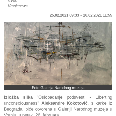
Izvor:
Vranjenews
25.02.2021 09:33 » 26.02.2021 11:55
Foto Galerija Narodnog muzeja
Izložba slika
"Oslobađanje podsvesti - Liberting
unconsciousness"
Aleksandre Kokotović
, slikarke iz
Beograda, biće otvorena u Galeriji Narodnog muzeja u
Vranju, u petak, 26. februara.