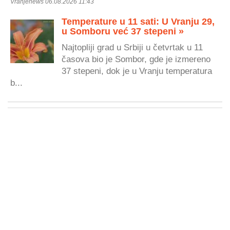
Vranjenews 06.08.2026 11:43
Temperature u 11 sati: U Vranju 29,
u Somboru već 37 stepeni »
Najtopliji grad u Srbiji u četvrtak u 11
časova bio je Sombor, gde je izmereno
37 stepeni, dok je u Vranju temperatura
b...