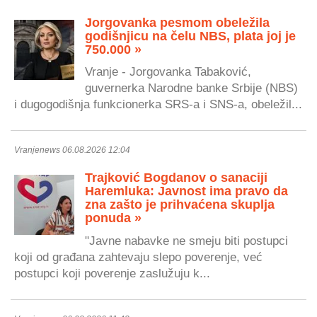
Jorgovanka pesmom obeležila
godišnjicu na čelu NBS, plata joj je
750.000 »
Vranje - Jorgovanka Tabaković,
guvernerka Narodne banke Srbije (NBS)
i dugogodišnja funkcionerka SRS-a i SNS-a, obeležil...
Vranjenews 06.08.2026 12:04
Trajković Bogdanov o sanaciji
Haremluka: Javnost ima pravo da
zna zašto je prihvaćena skuplja
ponuda »
"Javne nabavke ne smeju biti postupci
koji od građana zahtevaju slepo poverenje, već
postupci koji poverenje zaslužuju k...