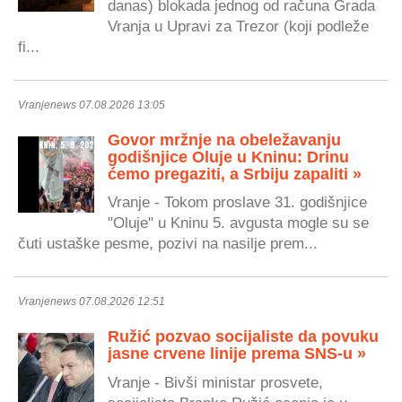
danas) blokada jednog od računa Grada
Vranja u Upravi za Trezor (koji podleže
fi...
Vranjenews 07.08.2026 13:05
Govor mržnje na obeležavanju
godišnjice Oluje u Kninu: Drinu
ćemo pregaziti, a Srbiju zapaliti »
Vranje - Tokom proslave 31. godišnjice
"Oluje" u Kninu 5. avgusta mogle su se
čuti ustaške pesme, pozivi na nasilje prem...
Vranjenews 07.08.2026 12:51
Ružić pozvao socijaliste da povuku
jasne crvene linije prema SNS-u »
Vranje - Bivši ministar prosvete,