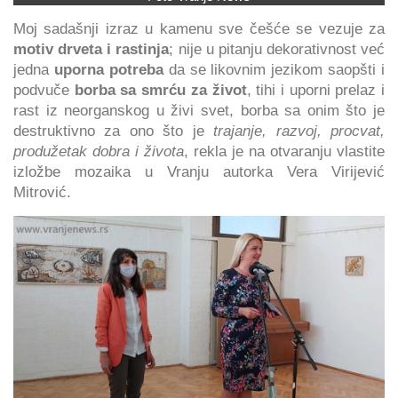
Moj sadašnji izraz u kamenu sve češće se vezuje za
motiv drveta i rastinja
; nije u pitanju dekorativnost već
jedna
uporna potreba
da se likovnim jezikom saopšti i
podvuče
borba sa smrću za život
, tihi i uporni prelaz i
rast iz neorganskog u živi svet, borba sa onim što je
destruktivno za ono što je
trajanje, razvoj, procvat,
produžetak dobra i života
, rekla je na otvaranju vlastite
izložbe mozaika u Vranju autorka Vera Virijević
Mitrović.