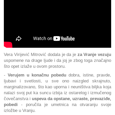
Vera Virijević Mitrović dodala je da je
za Vranje vezuju
uspomene na drage ljude i da joj je zbog toga značajno
što opet izlaže u ovom prostoru.
-
Verujem
u konačnu pobedu
dobra, istine, pravde,
ljubavi i svetlosti, u sve ono naizgled skrajnuto,
marginalizovano, što kao uporna i neuništiva biljka koja
nalazi svoj put ka suncu izbija iz ostarelog i izmučenog
čovečanstva i
uspeva da opstane, uzraste, prevaziđe,
pobedi
- poručila je umetnica na otvaranju svoje
izložbe u Vranju.