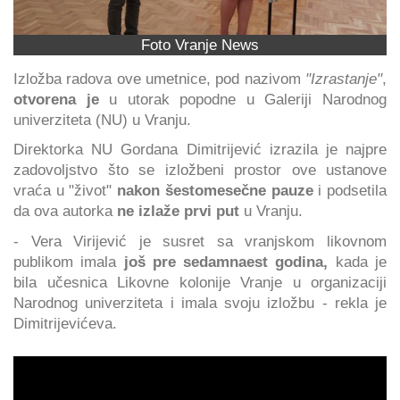
Foto Vranje News
Izložba radova ove umetnice, pod nazivom
"Izrastanje"
,
otvorena je
u utorak popodne u Galeriji Narodnog
univerziteta (NU) u Vranju.
Direktorka NU Gordana Dimitrijević izrazila je najpre
zadovoljstvo što se izložbeni prostor ove ustanove
vraća u "život"
nakon šestomesečne pauze
i podsetila
da ova autorka
ne izlaže prvi put
u Vranju.
- Vera Virijević je susret sa vranjskom likovnom
publikom imala
još pre sedamnaest godina,
kada je
bila učesnica Likovne kolonije Vranje u organizaciji
Narodnog univerziteta i imala svoju izložbu - rekla je
Dimitrijevićeva.