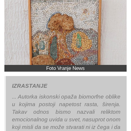
Foto Vranje News
IZRASTANJE
... Autorka iskonski opaža biomorfne oblike
u kojima postoji napetost rasta, širenja.
Takav odnos bismo nazvali reliktom
emocionalnog uvida u svet, nasuprot onom
koji misli da se može stvarati ni iz čega i da