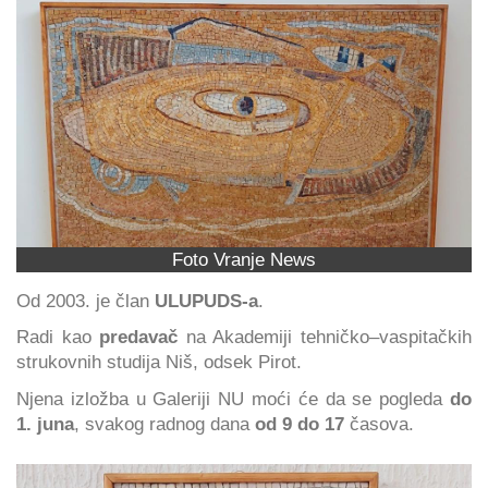
Foto Vranje News
Od 2003. je član
ULUPUDS-a
.
Radi kao
predavač
na Akademiji tehničko–vaspitačkih
strukovnih studija Niš, odsek Pirot.
Njena izložba u Galeriji NU moći će da se pogleda
do
1. juna
, svakog radnog dana
od 9 do 17
časova.