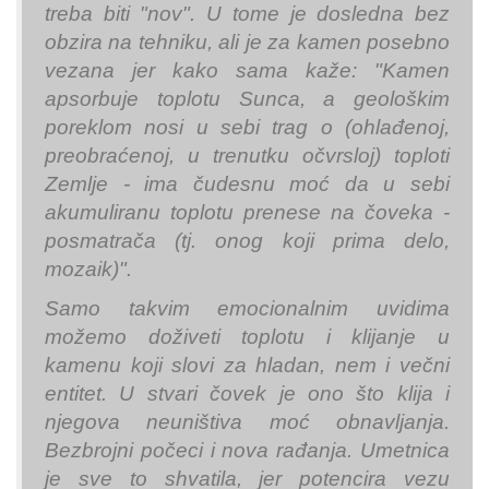
treba biti "nov". U tome je dosledna bez
obzira na tehniku, ali je za kamen posebno
vezana jer kako sama kaže: "Kamen
apsorbuje toplotu Sunca, a geološkim
poreklom nosi u sebi trag o (ohlađenoj,
preobraćenoj, u trenutku očvrsloj) toploti
Zemlje - ima čudesnu moć da u sebi
akumuliranu toplotu prenese na čoveka -
posmatrača (tj. onog koji prima delo,
mozaik)".
Samo takvim emocionalnim uvidima
možemo doživeti toplotu i klijanje u
kamenu koji slovi za hladan, nem i večni
entitet. U stvari čovek je ono što klija i
njegova neuništiva moć obnavljanja.
Bezbrojni počeci i nova rađanja. Umetnica
je sve to shvatila, jer potencira vezu