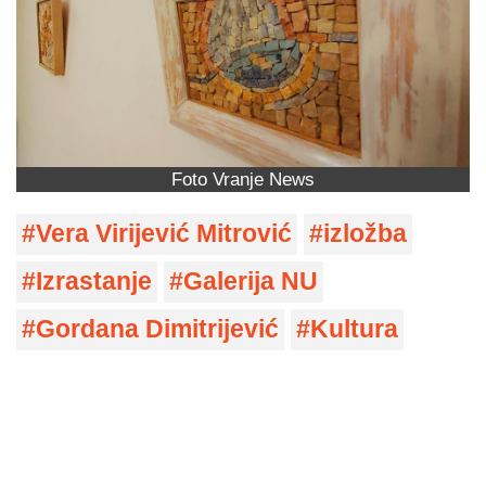
Foto Vranje News
Vera Virijević Mitrović
izložba
Izrastanje
Galerija NU
Gordana Dimitrijević
Kultura