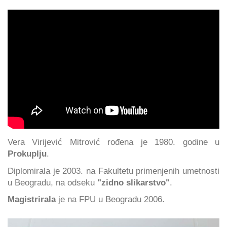
Vera Virijević Mitrović rođena je 1980. godine u
Prokuplju
.
Diplomirala je 2003. na Fakultetu primenjenih umetnosti
u Beogradu, na odseku
"zidno slikarstvo"
.
Magistrirala
je na FPU u Beogradu 2006.