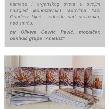
kamena i organskog sveta u svojim
naizgled jednostavnim radovima traži
Gaudijev ključ - pobedu nad prolaznim,
nad smrću.
mr Olivera Gavrić Pavić, mozaičar,
osnivač grupe "Ametist"