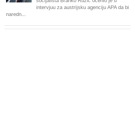
socijalista Branko Ružić ocenio je u
intervjuu za austrijsku agenciju APA da bi
naredn...