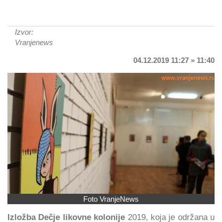
Izvor:
Vranjenews
04.12.2019 11:27 » 11:40
Foto VranjeNews
Izložba Dečje likovne kolonije
2019, koja je održana u