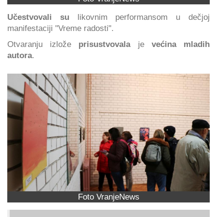
Učestvovali su
likovnim performansom u dečjoj
manifestaciji "Vreme radosti".
Otvaranju izlože
prisustvovala
je
većina mladih
autora
.
Foto VranjeNews