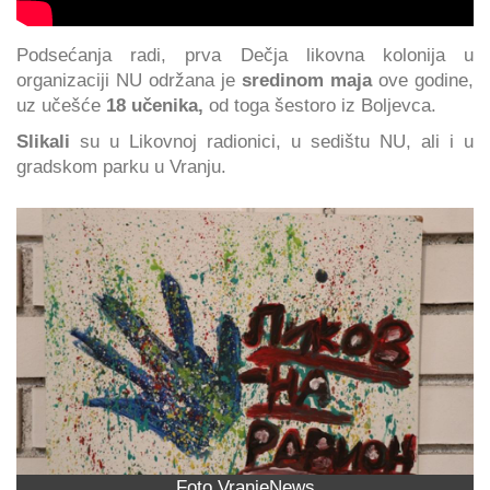
Podsećanja radi, prva Dečja likovna kolonija u
organizaciji NU održana je
sredinom maja
ove godine,
uz učešće
18 učenika,
od toga šestoro iz Boljevca.
Slikali
su u Likovnoj radionici, u sedištu NU, ali i u
gradskom parku u Vranju.
Foto VranjeNews