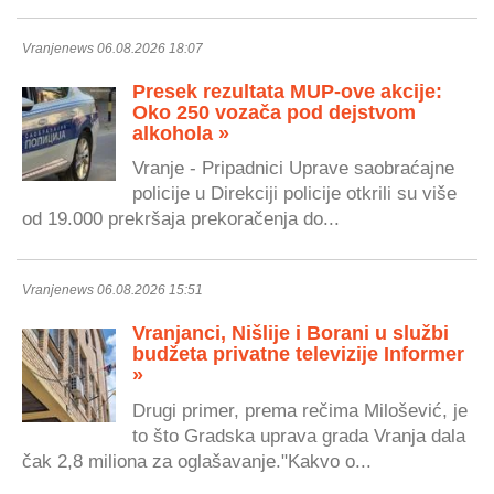
Vranjenews 06.08.2026 18:07
Presek rezultata MUP-ove akcije:
Oko 250 vozača pod dejstvom
alkohola »
Vranje - Pripadnici Uprave saobraćajne
policije u Direkciji policije otkrili su više
od 19.000 prekršaja prekoračenja do...
Vranjenews 06.08.2026 15:51
Vranjanci, Nišlije i Borani u službi
budžeta privatne televizije Informer
»
Drugi primer, prema rečima Milošević, je
to što Gradska uprava grada Vranja dala
čak 2,8 miliona za oglašavanje."Kakvo o...