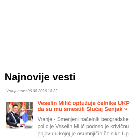
Najnovije vesti
Vranjenews 06.08.2026 18:22
Veselin Milić optužuje čelnike UKP
da su mu smestili Slučaj Senjak »
Vranje - Smenjeni načelnik beogradske
policije Veselin Milić podneo je krivičnu
prijavu u kojoj je osumnjičio čelnike Up...