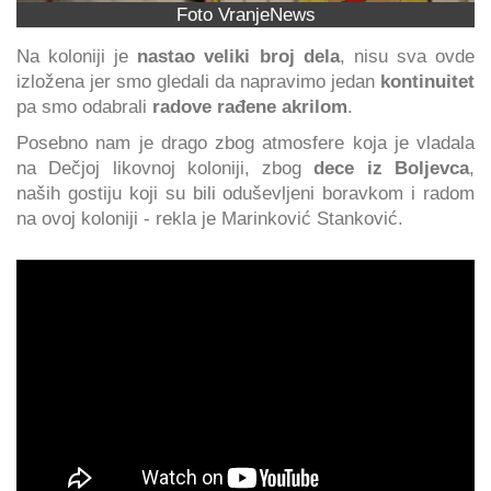
Foto VranjeNews
Na koloniji je
nastao veliki broj dela
, nisu sva ovde
izložena jer smo gledali da napravimo jedan
kontinuitet
pa smo odabrali
radove rađene akrilom
.
Posebno nam je drago zbog atmosfere koja je vladala
na Dečjoj likovnoj koloniji, zbog
dece iz Boljevca
,
naših gostiju koji su bili oduševljeni boravkom i radom
na ovoj koloniji - rekla je Marinković Stanković.