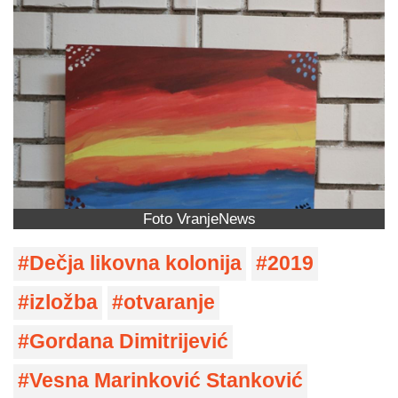
Foto VranjeNews
Dečja likovna kolonija
2019
izložba
otvaranje
Gordana Dimitrijević
Vesna Marinković Stanković