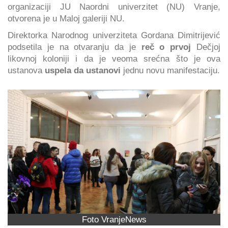
organizaciji JU Naordni univerzitet (NU) Vranje,
otvorena je u Maloj galeriji NU.
Direktorka Narodnog univerziteta Gordana Dimitrijević
podsetila je na otvaranju da je
reč o prvoj
Dečjoj
likovnoj koloniji i da je veoma srećna što je ova
ustanova
uspela da ustanovi
jednu novu manifestaciju.
Foto VranjeNews