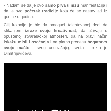
- Nadam se da je ovo s
amo prva u nizu
manifestacija i
da je ovo
početak tradicije
koja će se nastavljati iz
godine u godinu.
Cilj kolonije je bio da omogući talentovanoj deci da
slikanjem
izraze svoju kreativnost
, da uživaju u
opuštenoj stvaralačkoj atmosferi, da na pravi način
iskažu misli i osećanja
i na platno prenesu
bogatstvo
svoje mašte
i svog unutrašnjeg sveta - rekla je
Dimitrijevićeva.