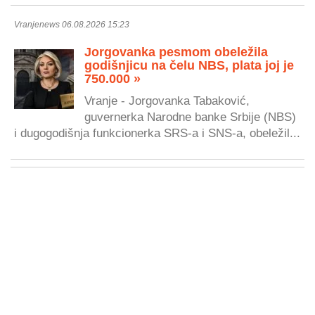
Vranjenews 06.08.2026 15:23
Jorgovanka pesmom obeležila
godišnjicu na čelu NBS, plata joj je
750.000 »
Vranje - Jorgovanka Tabaković,
guvernerka Narodne banke Srbije (NBS)
i dugogodišnja funkcionerka SRS-a i SNS-a, obeležil...