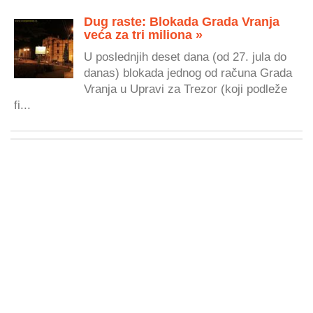
Dug raste: Blokada Grada Vranja
veća za tri miliona »
U poslednjih deset dana (od 27. jula do
danas) blokada jednog od računa Grada
Vranja u Upravi za Trezor (koji podleže
fi...