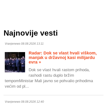
Najnovije vesti
Vranjenews 08.08.2026 13:11
Radar: Dok se vlast hvali viškom,
manjak u državnoj kasi milijardu
evra »
Dok se vlast hvali rastom prihoda,
rashodi rastu duplo bržim
tempomMinistar Mali javno se pohvalio prihodima
većim od pl...
Vranjenews 08.08.2026 12:40