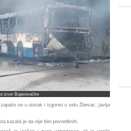
to izvor Bujanovačke
apalio se u utorak i izgoreo u selu Žbevac, javlja
a kazala je da nije bilo povređenih.