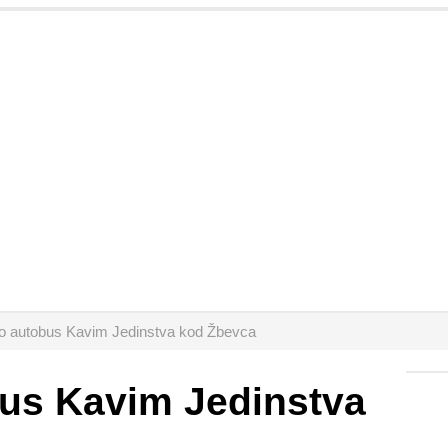
o autobus Kavim Jedinstva kod Žbevca
bus Kavim Jedinstva