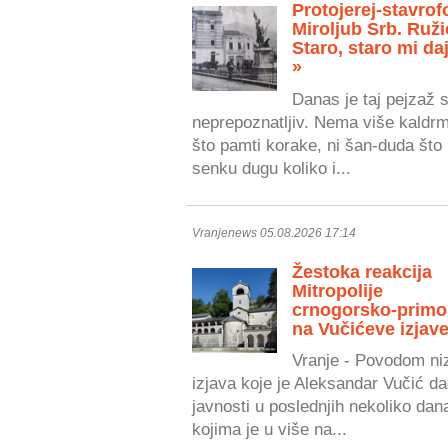
Protojerej-stavrof
Miroljub Srb. Ruži
Staro, staro mi daj
»
Danas je taj pejzaž 
neprepoznatljiv. Nema više kaldr
što pamti korake, ni šan-duda što 
senku dugu koliko i...
Vranjenews 05.08.2026 17:14
Žestoka reakcija
Mitropolije
crnogorsko-primo
na Vučićeve izjave
Vranje - Povodom ni
izjava koje je Aleksandar Vučić da
javnosti u poslednjih nekoliko dan
kojima je u više na...