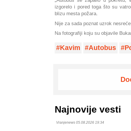
„Autobus se zapalio u pokretu, v
izgorelo i pored toga što su vatro
blizu mesta požara.
Nije za sada poznat uzrok nesreće
Na fotografiji koju su objavile Buk
Kavim
Autobus
P
Do
Najnovije vesti
Vranjenews 05.08.2026 19:34