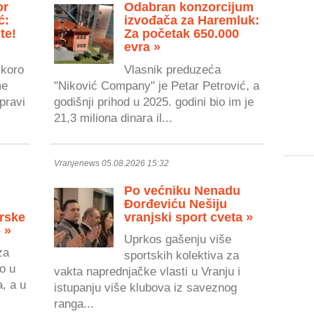
or
Odabran konzorcijum
ć:
izvođača za Haremluk:
te!
Za početak 650.000
evra »
skoro
Vlasnik preduzeća
me
"Niković Company" je Petar Petrović, a
pravi
godišnji prihod u 2025. godini bio im je
21,3 miliona dinara il...
Vranjenews 05.08.2026 15:32
Po većniku Nenadu
Đorđeviću Nešiju
rske
vranjski sport cveta »
 »
Uprkos gašenju više
za
sportskih kolektiva za
o u
vakta naprednjačke vlasti u Vranju i
a, a u
istupanju više klubova iz saveznog
ranga...