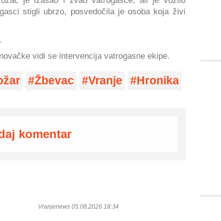
ozač je izašao i zvao vatrogasce, ali je vozilo
gasci stigli ubrzo, posvedočila je osoba koja živi
.
anovačke vidi se intervencija vatrogasne ekipe.
ožar
Žbevac
Vranje
Hronika
daj komentar
Vranjenews 05.08.2026 18:34