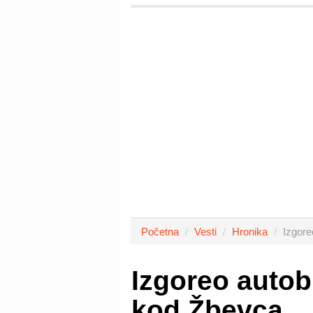
Početna
Vesti
Hronika
Izgore
Izgoreo auto
kod Žbevca