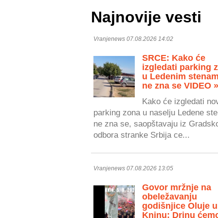
Najnovije vesti
Vranjenews 07.08.2026 14:02
SRCE: Kako će
izgledati parking 
u Ledenim stenam
ne zna se VIDEO 
Kako će izgledati no
parking zona u naselju Ledene ste
ne zna se, saopštavaju iz Gradsk
odbora stranke Srbija ce...
Vranjenews 07.08.2026 13:05
Govor mržnje na
obeležavanju
godišnjice Oluje u
Kninu: Drinu ćem