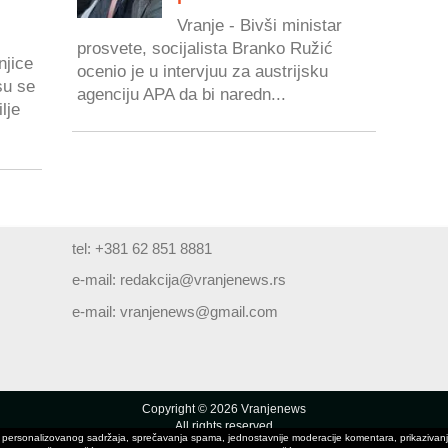
Vranje - Bivši ministar
prosvete, socijalista Branko Ružić
njice
ocenio je u intervjuu za austrijsku
su se
agenciju APA da bi naredn...
lje
tel: +381 62 851 8881
e-mail:
redakcija@vranjenews.rs
e-mail:
vranjenews@gmail.com
Copyright © 2026 Vranjenews
All rights reserved
ivanja personalizovanog sadržaja, sprečavanja spama, jednostavnije moderacije komentara, prikaziv
www.vranjenews.rs