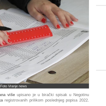
Foto Vranje news
ana više
upisano je u birački spisak u Negotinu
ka
registrovanih prilikom poslednjeg popisa 2022.