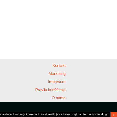
Kontakt
Marketing
Impresum
Pravila korišćenja
O nama
anja reklama, kao i za još neke funkcionalnosti koje ne bismo mogli da obezbedimo na drugi
X