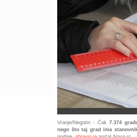
Vranje/Negotin - Čak
7.374 građ
nego što taj grad ima stanovni
godine,
objavio je
portal
Nova.rs.