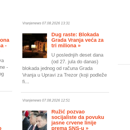
Vranjenews 07.08.2026 13:31
Dug raste: Blokada
zona
Grada Vranja veća za
a -
tri miliona »
»
U poslednjih deset dana
va
(od 27. jula do danas)
ne -
blokada jednog od računa Grada
og
Vranja u Upravi za Trezor (koji podleže
fi...
Vranjenews 07.08.2026 12:51
Ružić pozvao
socijaliste da povuku
jasne crvene linije
o
prema SNS-u »