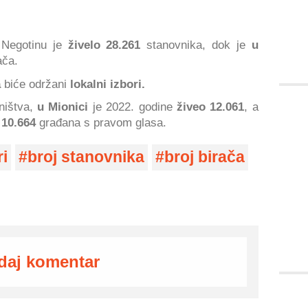
Negotinu je
živelo 28.261
stanovnika, dok je
u
ača.
a
biće održani
lokalni izbori.
ništva,
u Mionici
je 2022. godine
živeo 12.061
, a
 10.664
građana s pravom glasa.
ri
broj stanovnika
broj birača
daj komentar