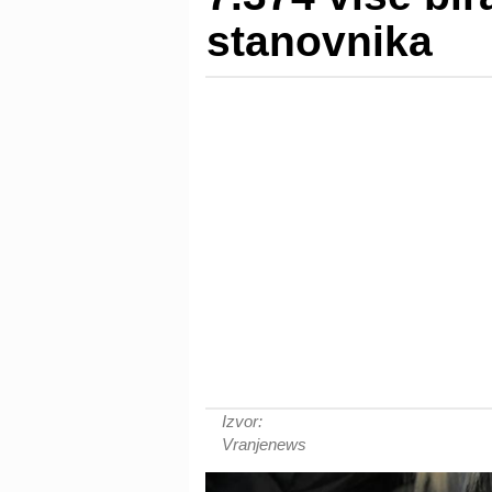
stanovnika
Izvor:
Vranjenews