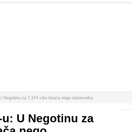
U Negotinu za 7.374 više birača nego stanovnika
-u: U Negotinu za
rača nego