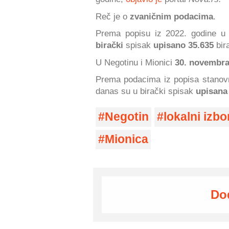
Reč je o
zvaničnim podacima
.
Prema popisu iz 2022. godine u 
birački
spisak
upisano 35.635
bir
U Negotinu i Mionici
30. novembr
Prema podacima iz popisa stanov
danas su u birački spisak
upisana
Negotin
lokalni izbo
Mionica
Do