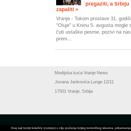
pregaziti, a Srbiju
zapaliti »
Vranje - Tokom proslave 31. godiš
"Oluje" u Kninu 5. avgusta mogle 
čuti ustaške pesme, pozivi na nasi
prem...
Medijska kuća Vranje News
Jovana Jankovića Lunge 12/11
17501 Vranje, Srbija
Ovaj sajt koristi kolačiće (cookies) u cilju pružanja boljeg korisničkog iskustva, prikaz