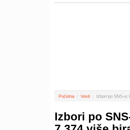
Početna
Vesti
Izbori po SNS-u: 
Izbori po SNS
7.374 više bi