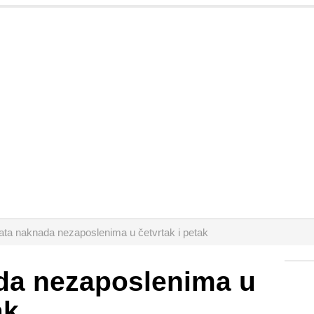
lata naknada nezaposlenima u četvrtak i petak
ada nezaposlenima u
ak