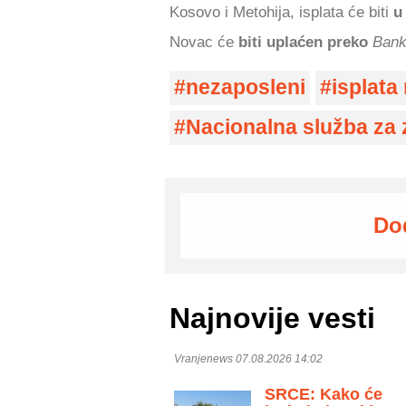
Kosovo i Metohija, isplata će biti
u
Novac će
biti uplaćen preko
Banke
nezaposleni
isplata
Nacionalna služba za 
Do
Najnovije vesti
Vranjenews 07.08.2026 14:02
SRCE: Kako će