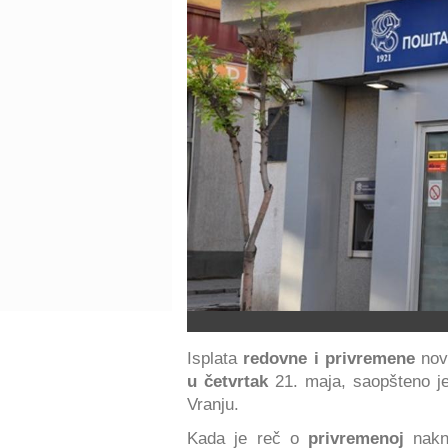
Isplata
redovne i privremene
no
u četvrtak
21. maja, saopšteno je 
Vranju.
Kada je reč o
privremenoj
nakn