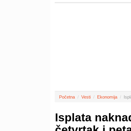
Početna
Vesti
Ekonomija
Isp
Isplata nakn
četvrtak i pet