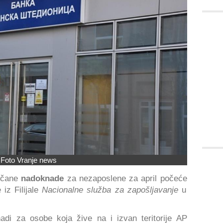
Foto Vranje news
včane
nadoknade
za nezaposlene za april počeće
iz Filijale
Nacionalne služba za zapošljavanje
u
adi za osobe koja žive na i izvan teritorije AP