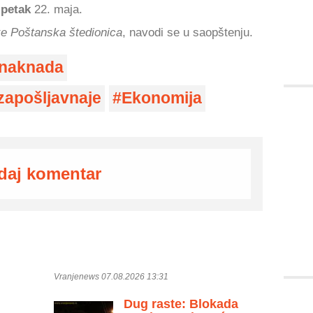
 petak
22. maja.
 Poštanska štedionica
, navodi se u saopštenju.
 naknada
zapošljavnaje
Ekonomija
daj komentar
Vranjenews 07.08.2026 13:31
Dug raste: Blokada