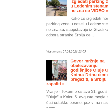
izgledati parking 
u Ledenim stenam
ne zna se VIDEO 
Kako će izgledati no
parking zona u naselju Ledene ste
ne zna se, saopštavaju iz Gradsk
odbora stranke Srbija ce...
Vranjenews 07.08.2026 13:05
Govor mržnje na
obeležavanju
godišnjice Oluje u
Kninu: Drinu ćem
pregaziti, a Srbiju
zapaliti »
Vranje - Tokom proslave 31. godiš
"Oluje" u Kninu 5. avgusta mogle 
čuti ustaške pesme, pozivi na nasi