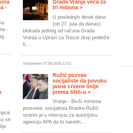
zona
Grada Vranja veća za
a -
tri miliona »
»
U poslednjih deset dana
va
(od 27. jula do danas)
ne -
blokada jednog od računa Grada
og
Vranja u Upravi za Trezor (koji podleže
fi...
Vranjenews 07.08.2026 12:51
Ružić pozvao
socijaliste da povuku
jasne crvene linije
o
prema SNS-u »
Vranje - Bivši ministar
prosvete, socijalista Branko Ružić
njice
ocenio je u intervjuu za austrijsku
su se
agenciju APA da bi naredn...
lje