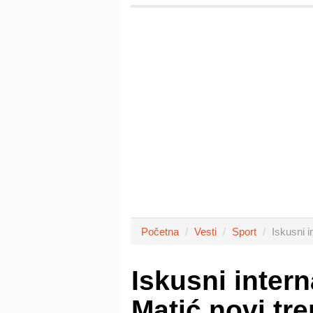
Početna
Vesti
Sport
Iskusni i
Iskusni inter
Matić novi tr