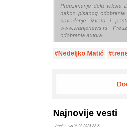
Preuzimanje dela teksta il
nakon pisanog odobrenja 
navođenje izvora i post
www.vranjenews.rs. Preuz
odobrenja autora.
Nedeljko Matić
tren
Do
Najnovije vesti
Vranjenews 06.08.2026 22:21