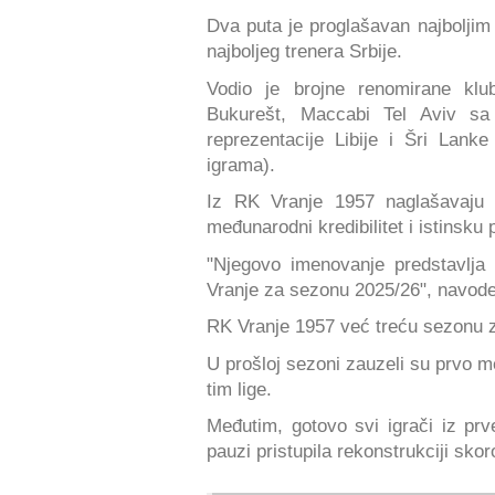
Dva puta je proglašavan najboljim 
najboljeg trenera Srbije.
Vodio je brojne renomirane klu
Bukurešt, Maccabi Tel Aviv sa 
reprezentacije Libije i Šri Lan
igrama).
Iz RK Vranje 1957 naglašavaju 
međunarodni kredibilitet i istinsk
"Njegovo imenovanje predstavlja
Vranje za sezonu 2025/26", navode
RK Vranje 1957 već treću sezonu 
U prošloj sezoni zauzeli su prvo mes
tim lige.
Međutim, gotovo svi igrači iz prve
pauzi pristupila rekonstrukciji skor