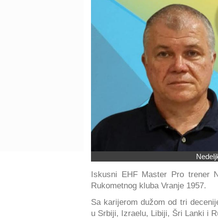
Nedelj
Iskusni EHF Master Pro trener N
Rukometnog kluba Vranje 1957.
Sa karijerom dužom od tri decenij
u Srbiji, Izraelu, Libiji, Šri Lanki i 