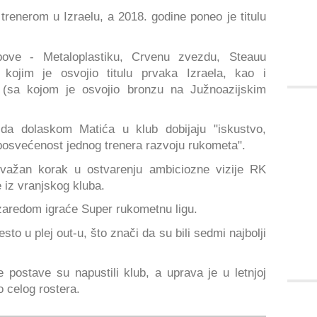
trenerom u Izraelu, a 2018. godine poneo je titulu
bove - Metaloplastiku, Crvenu zvezdu, Steauu
kojim je osvojio titulu prvaka Izraela, kao i
ke (sa kojom je osvojio bronzu na Južnoazijskim
da dolaskom Matića u klub dobijaju "iskustvo,
u posvećenost jednog trenera razvoju rukometa".
 važan korak u ostvarenju ambiciozne vizije RK
 iz vranjskog kluba.
zaredom igraće Super rukometnu ligu.
to u plej out-u, što znači da su bili sedmi najbolji
 postave su napustili klub, a uprava je u letnjoj
o celog rostera.