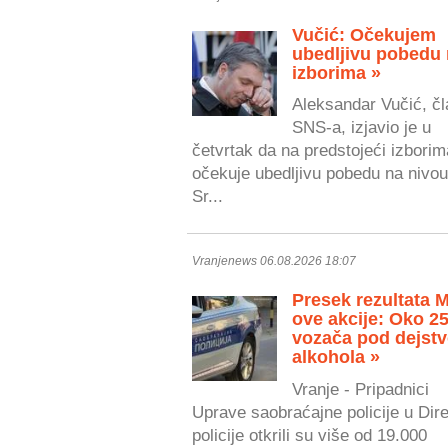
Vučić: Očekujem
ubedljivu pobedu
izborima »
Aleksandar Vučić, čl
SNS-a, izjavio je u
četvrtak da na predstojeći izborim
očekuje ubedljivu pobedu na nivou
Sr...
Vranjenews 06.08.2026 18:07
Presek rezultata 
ove akcije: Oko 2
vozača pod dejst
alkohola »
Vranje - Pripadnici
Uprave saobraćajne policije u Dire
policije otkrili su više od 19.000