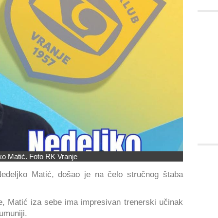
ko Matić. Foto RK Vranje
edeljko Matić, došao je na čelo stručnog štaba
e, Matić iza sebe ima impresivan trenerski učinak
Rumuniji.