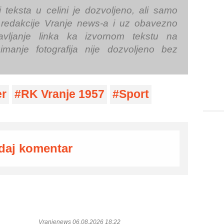
i teksta u celini je dozvoljeno, ali samo
redakcije Vranje news-a i uz obavezno
avljanje linka ka izvornom tekstu na
imanje fotografija nije dozvoljeno bez
er
RK Vranje 1957
Sport
daj komentar
Vranjenews 06.08.2026 18:22