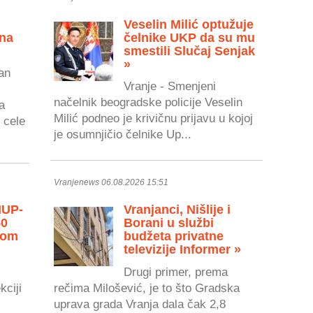
Veselin Milić optužuje
 na
čelnike UKP da su mu
smestili Slučaj Senjak
»
an
Vranje - Smenjeni
načelnik beogradske policije Veselin
a
Milić podneo je krivičnu prijavu u kojoj
 cele
je osumnjičio čelnike Up...
Vranjenews 06.08.2026 15:51
MUP-
Vranjanci, Nišlije i
50
Borani u službi
vom
budžeta privatne
televizije Informer »
Drugi primer, prema
kciji
rečima Milošević, je to što Gradska
uprava grada Vranja dala čak 2,8