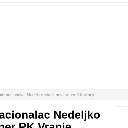
nternacionalac Nedeljko Matić novi trener RK Vranje
nacionalac Nedeljko
ener RK Vranje