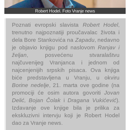
Robert Hodel. Foto Vranje news
Poznati evropski slavista
Robert Hodel
,
trenutno najpoznatiji proučavalac života i
dela Bore Stankovića na
Zapadu
,
nedavno
je objavio knjigu pod naslovom
Ranjav i
željan
, posvećenu stvaralaštvu
najčuvenijeg Vranjanca i jednom od
najcenjenijih srpskih pisaca. Ova knjiga
biće predstavljena u Vranju, u okviru
Borine nedelje
, 21. marta ove godine (na
promociji će osim autora govoriti
Jovan
Delić, Bojan Čolak
i
Dragana Vukićević
).
Izdavanje ove knjige bila je prilika za
ekskluzivni intervju koji je Robert Hodel
dao za Vranje news.