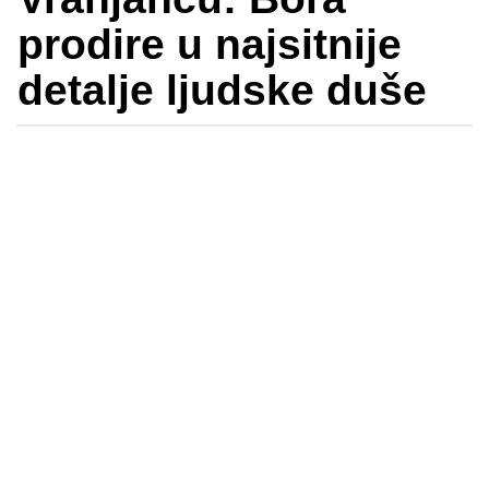
prodire u najsitnije
detalje ljudske duše