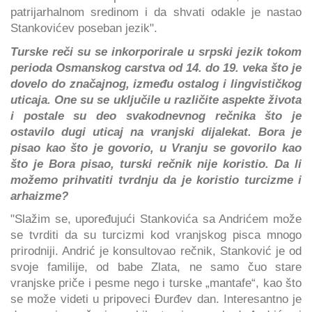
patrijarhalnom sredinom i da shvati odakle je nastao
Stankovićev poseban jezik".
Turske reči su se inkorporirale u srpski jezik tokom
perioda Osmanskog carstva od 14. do 19. veka što je
dovelo do značajnog, između ostalog i lingvističkog
uticaja. One su se uključile u različite aspekte života
i postale su deo svakodnevnog rečnika što je
ostavilo dugi uticaj na vranjski dijalekat. Bora je
pisao kao što je govorio, u Vranju se govorilo kao
što je Bora pisao, turski rečnik nije koristio. Da li
možemo prihvatiti tvrdnju da je koristio turcizme i
arhaizme?
"Slažim se, upoređujući Stankovića sa Andrićem može
se tvrditi da su turcizmi kod vranjskog pisca mnogo
prirodniji. Andrić je konsultovao rečnik, Stanković je od
svoje familije, od babe Zlata, ne samo čuo stare
vranjske priče i pesme nego i turske „mantafe“, kao što
se može videti u pripoveci Đurđev dan. Interesantno je