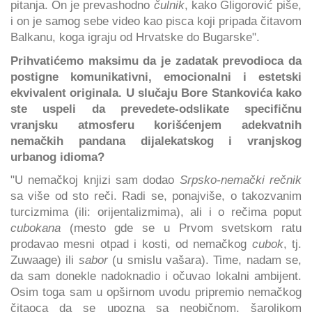
pitanja. On je prevashodno
čulnik
, kako Gligorović piše,
i on je samog sebe video kao pisca koji pripada čitavom
Balkanu, koga igraju od Hrvatske do Bugarske".
Prihvatićemo maksimu da je zadatak prevodioca da
postigne komunikativni, emocionalni i estetski
ekvivalent originala. U slučaju Bore Stankovića kako
ste uspeli da prevedete-odslikate specifičnu
vranjsku atmosferu korišćenjem adekvatnih
nemačkih pandana dijalekatskog i vranjskog
urbanog idioma?
"U nemačkoj knjizi sam dodao
Srpsko-nemački rečnik
sa više od sto reči. Radi se, ponajviše, o takozvanim
turcizmima (ili: orijentalizmima), ali i o rečima poput
cubokana
(mesto gde se u Prvom svetskom ratu
prodavao mesni otpad i kosti, od nemačkog
cubok
, tj.
Zuwaage) ili
sabor
(u smislu vašara). Time, nadam se,
da sam donekle nadoknadio i očuvao lokalni ambijent.
Osim toga sam u opširnom uvodu pripremio nemačkog
čitaoca da se upozna sa neobičnom, šarolikom