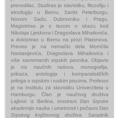
prevodilac. Studirao je slavistiku, filozofiju i
etnologiju u Bernu, Sankt Peterburgu,
Novom Sadu, Dubrovniku i Pragu.
Magistrirao je s tezom o skazu kod
Nikolaja Ljeskova i Dragoslava Mihailovića,
a doktorirao u Bernu na prozi Platonova.
Preveo je na nemački dela Momčila
Nastasijevića, Dragoslava Mihailovića i
više savremenih srpskih pesnika. Objavio
je niz naučnih radova, monografija,
prikaza, antologija i komparatističkih
priloga o srpskim i ruskim piscima. Profesor
je na Institutu za slavistiku Univerziteta u
Hamburgu. Član je naučnog društva
Lajbnic
iz Berlina, inostrani član
Srpske
akademije nauka i umetnosti
i počasni član
Srpskog književnog društva
. Saradnik