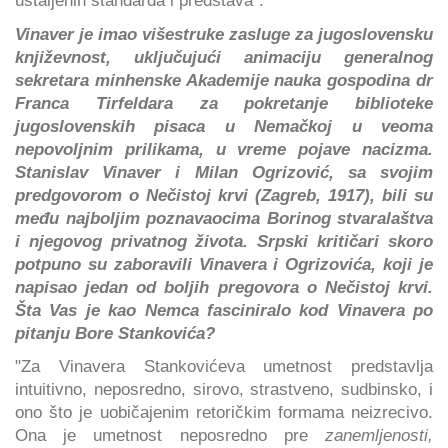
ustaljenih standarda i predstava".
Vinaver je imao višestruke zasluge za jugoslovensku
književnost, uključujući animaciju generalnog
sekretara minhenske Akademije nauka gospodina dr
Franca Tirfeldara za pokretanje biblioteke
jugoslovenskih pisaca u Nemačkoj u veoma
nepovoljnim prilikama, u vreme pojave nacizma.
Stanislav Vinaver i Milan Ogrizović, sa svojim
predgovorom o Nečistoj krvi (Zagreb, 1917), bili su
među najboljim poznavaocima Borinog stvaralaštva
i njegovog privatnog života. Srpski kritičari skoro
potpuno su zaboravili Vinavera i Ogrizovića, koji je
napisao jedan od boljih pregovora o Nečistoj krvi.
Šta Vas je kao Nemca fasciniralo kod Vinavera po
pitanju Bore Stankovića?
"Za Vinavera Stankovićeva umetnost predstavlja
intuitivno, neposredno, sirovo, strastveno, sudbinsko, i
ono što je uobičajenim retoričkim formama neizrecivo.
Ona je umetnost neposredno pre
zanemljenosti,