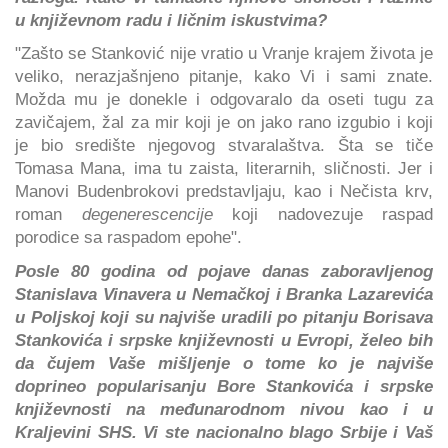
u književnom radu i ličnim iskustvima?
"Zašto se Stanković nije vratio u Vranje krajem života je
veliko, nerazjašnjeno pitanje, kako Vi i sami znate.
Možda mu je donekle i odgovaralo da oseti tugu za
zavičajem, žal za mir koji je on jako rano izgubio i koji
je bio središte njegovog stvaralaštva. Šta se tiče
Tomasa Mana, ima tu zaista, literarnih, sličnosti. Jer i
Manovi Budenbrokovi predstavljaju, kao i Nečista krv,
roman
degenerescencije
koji nadovezuje raspad
porodice sa raspadom epohe".
Posle 80 godina od pojave danas zaboravljenog
Stanislava Vinavera u Nemačkoj i Branka Lazarevića
u Poljskoj koji su najviše uradili po pitanju Borisava
Stankovića i srpske književnosti u Evropi, želeo bih
da čujem Vaše mišljenje o tome ko je najviše
doprineo popularisanju Bore Stankovića i srpske
književnosti na međunarodnom nivou kao i u
Kraljevini SHS. Vi ste nacionalno blago Srbije i Vaš