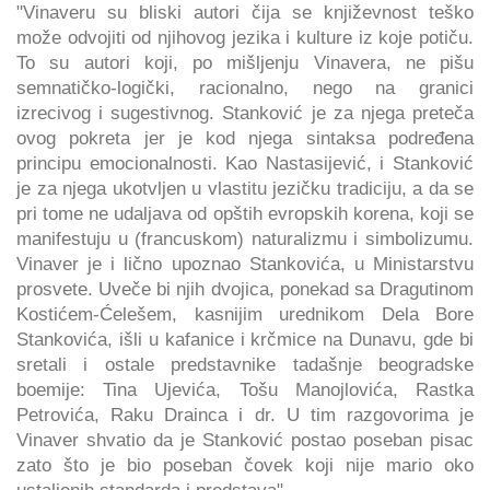
"Vinaveru su bliski autori čija se književnost teško
može odvojiti od njihovog jezika i kulture iz koje potiču.
To su autori koji, po mišljenju Vinavera, ne pišu
semnatičko-logički, racionalno, nego na granici
izrecivog i sugestivnog. Stanković je za njega preteča
ovog pokreta jer je kod njega sintaksa podređena
principu emocionalnosti. Kao Nastasijević, i Stanković
je za njega ukotvljen u vlastitu jezičku tradiciju, a da se
pri tome ne udaljava od opštih evropskih korena, koji se
manifestuju u (francuskom) naturalizmu i simbolizumu.
Vinaver je i lično upoznao Stankovića, u Ministarstvu
prosvete. Uveče bi njih dvojica, ponekad sa Dragutinom
Kostićem-Ćelešem, kasnijim urednikom Dela Bore
Stankovića, išli u kafanice i krčmice na Dunavu, gde bi
sretali i ostale predstavnike tadašnje beogradske
boemije: Tina Ujevića, Tošu Manojlovića, Rastka
Petrovića, Raku Drainca i dr. U tim razgovorima je
Vinaver shvatio da je Stanković postao poseban pisac
zato što je bio poseban čovek koji nije mario oko