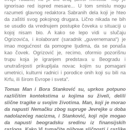
ignorisao red ispred mesare... U tom smislu mogu
razumeti glavnog redaktora Sabranih dela koji je hteo
da zaštiti svog pokojnog drugara. Lično nikada ne bih
se usudio da vrednujem postupke čoveka u situaciji u
kojoj nisam bio. A kako se lepo vidi u slučaju
Ogrizovića, i
kolaborant
(saradnik „guvernemana“) je
imao mogućnost da pomogne ljudima, da se ponaša
kao čovek. Ogrizović je, recimo, oformio pozorišnu
trupu koja je igranjem predstava u Beogradu i
unutrašnjosti prikupljala novac kojim su pomagani
umetnici, kulturni radnici i porodice onih koji su bili na
Krfu, ili širom Evrope i sveta".
Tomas Man i Bora Stanković su, uprkos potpuno
različitim kontekstima u kojima su živeli, delili
slične tragike u svojim životima. Man, koji je morao
da napusti Nemačku zbog supruge Jevrejke u doba
nadolazećeg nacizma, i Stanković, koji nije mogao
da napusti beogradsku sredinu iz finansijskih
razloga. Kako Vi tumačite njihove sličnosti i razlike