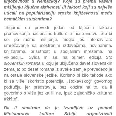
knjoževnost u Nemačkoj? Koje su prema Vašem
mišljenju ključne aktivnosti ili faktori koji su najviše
uticali na popularizaciju srpske književnosti među
nemačkim studentima?
"Sigurno su prevodi jedan od ključnih faktora
promovisanja nacionalne kulture u inostranstvu. Što bi
se, po mome mišljenju, moglo još intenzivirati:
umrežavanje sa inostranim izdavačima, novinarima,
knjižarama, prisutnost u socijalnim mrežama, na
vikipediji... Sviđa mi se, na primer, edicija
Sto
slovenskih romana
u koju je uključeno devet slovenskih
zemalja; po deset romana iz svake zemlje prevedeno je
na ostale slovenske jezike. Korisno bi bilo takođe ako
bi se više iskoristio potencijal „štokavskog“ govornog
područja, jer predstavlja, bez obzira na to, da li
govorimo o više jezika ili ne, ipak zajedničko kulturno
tržište".
Da li smatrate da je izvodljivo uz pomoć
Ministarstva kulture Srbije organizovati