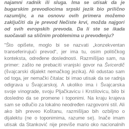
najamni radnik ili sluga. Ima se utisak da je
bugarskim prevodiocima srpski jezik bio prilično
razumljiv, a na osnovu ovih primera možemo
zaključiti da je prevod Nečiste krvi, možda najgori
od svih evropskih prevoda. Da li ste se ikada
suočavali sa sličnim problemima u prevođenju?
"Što opišete, moglo bi se nazvati „konzekventan
transeferirujući prevod“, jer ima tu, osim političkog
konteksta, određene doslednosti. Razmišljao sam, na
primer: zašto ne prebaciti vranjski govor na
Švicerdič
(švajcarski dijalekt nemačkog jezika). Ali odustao sam
od toga, jer nemački čitalac bi imao utisak da se radnja
odigrava u Švajcarskoj. A ukoliko ima i Švajcarska
svoje vinograde, svoju Pljačkavicu i Krstilovicu, bilo bi
dosledno da se promene i toponimi. Na kraju krajeva
sam se odlučio za lokalno neodređen razgovorni stil. Ali
ako bih preveo Koštanu, razmišljao bih ozbiljno o
dijalektu (ne o toponimima, razume se). Inače imam
utisak da Stanković nije previše mario oko nacionalnih