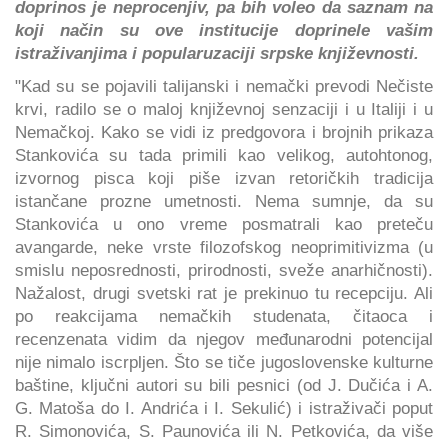
doprinos je neprocenjiv, pa bih voleo da saznam na
koji način su ove institucije doprinele vašim
istraživanjima i popularuzaciji srpske književnosti.
"Kad su se pojavili talijanski i nemački prevodi Nečiste
krvi, radilo se o maloj književnoj senzaciji i u Italiji i u
Nemačkoj. Kako se vidi iz predgovora i brojnih prikaza
Stankovića su tada primili kao velikog, autohtonog,
izvornog pisca koji piše izvan retoričkih tradicija
istančane prozne umetnosti. Nema sumnje, da su
Stankovića u ono vreme posmatrali kao preteču
avangarde, neke vrste filozofskog neoprimitivizma (u
smislu neposrednosti, prirodnosti, sveže anarhičnosti).
Nažalost, drugi svetski rat je prekinuo tu recepciju. Ali
po reakcijama nemačkih studenata, čitaoca i
recenzenata vidim da njegov međunarodni potencijal
nije nimalo iscrpljen. Što se tiče jugoslovenske kulturne
baštine, ključni autori su bili pesnici (od J. Dučića i A.
G. Matoša do I. Andrića i I. Sekulić) i istraživači poput
R. Simonovića, S. Paunovića ili N. Petkovića, da više