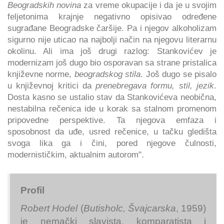
Beogradskih novina
za vreme okupacije i da je u svojim
feljetonima krajnje negativno opisivao određene
sugrađane Beogradske čaršije. Pa i njegov alkoholizam
sigurno nije uticao na najbolji način na njegovu literarnu
okolinu. Ali ima još drugi razlog: Stankovićev je
modernizam još dugo bio osporavan sa strane pristalica
književne norme,
beogradskog stila
. Još dugo se pisalo
u književnoj kritici da
prenebregava formu, stil, jezik
.
Dosta kasno se ustalio stav da Stankovićeva neobična,
nestabilna rečenica ide u korak sa stalnom promenom
pripovedne perspektive. Ta njegova emfaza i
sposobnost da uđe, usred rečenice, u tačku gledišta
svoga lika ga i čini, pored njegove čulnosti,
modernističkim, aktualnim autorom".
Profil
Robert Hodel
(
Butisholc, Švajcarska
, 1959)
je nemački slavista, komparatista i