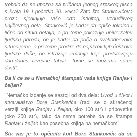
trebalo da se upozna sa pričama jednog srpskog pisca
s kraja 19. i početka 20. veka? Zato što Stankovićeva
proza sjedinjuje više crta istinitog, uzbudljivog
književnog dela. Stanković je kadar da opiše lokalno i
lično do sitnih detalja, a pri tome pokazuje univerzalnu
ljudsku prirodu; on je kadar da priča o svakodnevnim
situacijama, a pri tome prodire do najskrovitijih ćoškova
ljudske duše; on istražuje emocije koje predstavljaju
dan-danas izvesne tabue. Tome se možemo samo
diviti
".
Da li će se u Nemačkoj štampati vaša knjiga Ranjav i
željan?
"Nemačko izdanje se sastoji od dva dela:
Uvod u život i
stvaralaštvo Bore Stankovića
(radi se o skraćenoj
verziji knjige
Ranjav i željan
, oko 100 str) i pripovetke
(oko 250 str), tako da nema potrebe da se štampa
Ranjav i željan
kao posebna knjiga na nemačkom".
Šta vas je to opčinilo kod Bore Stankovića da se