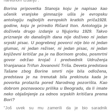
narednom izdanju".
Borina pripovetka Stanoja koju je napisao kao
učenik vranjske gimnazije ušla je evropsku
antologiju najboljih evropskih kratkih priča1928.
godine, koju je priredio Ričard Iton. Antologija je
doživela drugo izdanje u Njujorku 1929. Takvo
priznanje do današnjih dana nije doživeo ni jedan
srpski pisac. U pogrebnoj povorci nije bio ni jedan
glumac, ni jedan režiser, ni jedan pisac, ni jedan
književni kritičar pa je na Borinom grobu, posmrtni
govor održao krojač i predsednik Udruženja
Vranjanaca Trifun Jovanović Triša. Deveta predstava
Tašane zbog Borine smrti nije bila odložena,
predstava je na trenutak bila prekinuta kada je
povorka prolazila pored Narodnog pozorišta. Kao
dobrom poznavaocu prilika u Beogradu, da li imate
neko objašnjenje za odnos srpskih kritičara prema
Bori?
"Još uvek su mu zamerili da je bio saradnik