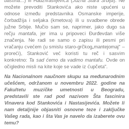
baština...
) ili Hadživasiljevića (
Južna Stara Srbija
). Ne
možete prevoditi Stankovića ako niste upućeni u
odnose između predstavnika Osmanske imperije,
čorbadžija i seljaka (kmetova) ili u svadbene obrede
južne Srbije. Mučio sam se, naprimer, jako dugo sa
rečju
mantafa
, jer ima u pripoveci Đurđevdan više
značenja. Ne radi se samo o zapisu ili pesmi pri
vračanju cvećem (u smislu staro-grčkog„mantejomaj“ –
proreći), Stanković već koristi tu reč i sasvim
konkretno:
Ta sad ćemo da vadimo mantafu.
Ovde on
očigledno misli na kite koje se vade iz ćupčeta".
Na Nacionalnom naučnom skupu sa međunarodnim
učešćem, održanom u novembru 2022. godine na
Fakultetu muzičke umetnosti u Beogradu,
predstavili ste rad pod nazivom Šta fascinira
Vinavera kod Stankovića i Nastasijevića. Možete li
nam detaljnije objasniti osnovne teze i zaključke
Vašeg rada, kao i šta Vas je navelo da izaberete ovu
temu?