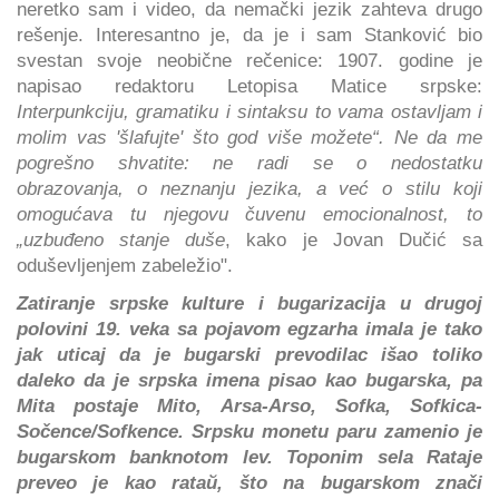
neretko sam i video, da nemački jezik zahteva drugo
rešenje. Interesantno je, da je i sam Stanković bio
svestan svoje neobične rečenice: 1907. godine je
napisao redaktoru Letopisa Matice srpske:
Interpunkciju, gramatiku i sintaksu to vama ostavljam i
molim vas 'šlafujte' što god više možete“. Ne da me
pogrešno shvatite: ne radi se o nedostatku
obrazovanja, o neznanju jezika, a već o stilu koji
omogućava tu njegovu čuvenu emocionalnost, to
„uzbuđeno stanje duše
, kako je Jovan Dučić sa
oduševljenjem zabeležio".
Zatiranje srpske kulture i bugarizacija u drugoj
polovini 19. veka sa pojavom egzarha imala je tako
jak uticaj da je bugarski prevodilac išao toliko
daleko da je srpska imena pisao kao bugarska, pa
Mita postaje Mito, Arsa-Arso, Sofka, Sofkica-
Sočence/Sofkence. Srpsku monetu paru zamenio je
bugarskom banknotom lev. Toponim sela Rataje
preveo je kao rataй, što na bugarskom znači