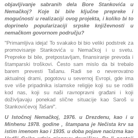
objavljivanje sabranih dela Bore Stankovića u
Nemačkoj? Koje bi bile ključne prepreke i
mogućnosti u realizaciji ovog projekta, i koliko bi to
doprinelo popularizaciji srpske književnosti u
nemačkom govornom području?
"Primamljiva ideja! To svakako bi bio veliki podstrek za
promovisanje Stankovića u Nemačkoj i u svetu.
Prepreke bi bile, pretpostavljam, finansiranje prevoda i
štamparski troškovi. Često sam mislo da bi trebalo
barem prevesti Tašanu. Radi se o neverovatno
aktualnoj drami, pogotovu u severnoj Evropi, gde ima
sve više pripadnika islamske religije koji su se rodili
kod nas, koji su naši ravnopravni građani i koji
doživljavaju ponekad slične situacije kao Saroš u
Stankovićevoj
Tašani
".
U Istočnoj Nemačkoj, 1976. u Drezdenu, kao i u
Minhenu 1978. godine , štampana je Nečista krv sa
istim imenom kao i 1935. u doba pojave nacizma kao