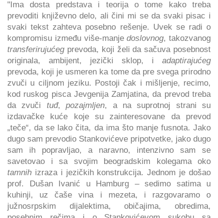
"Ima dosta predstava i teorija o tome kako treba
prevoditi književno delo, ali čini mi se da svaki pisac i
svaki tekst zahteva posebno rešenje. Uvek se radi o
kompromisu između više-manje
doslovnog
, takozvanog
transferirujućeg
prevoda, koji želi da sačuva posebnost
originala, ambijent, jezički sklop, i
adaptirajućeg
prevoda, koji je usmeren ka tome da pre svega prirodno
zvuči u ciljnom jeziku. Postoji čak i mišljenje, recimo,
kod ruskog pisca Jevgenija Zamjatina, da prevod treba
da zvuči
tuđ
,
pozajmljen
, a na suprotnoj strani su
izdavačke kuće koje su zainteresovane da prevod
„teče“, da se lako čita, da ima što manje fusnota. Jako
dugo sam prevodio Stankovićeve pripotvetke, jako dugo
sam ih popravljao, a naravno, intenzivno sam se
savetovao i sa svojim beogradskim kolegama oko
tamnih
izraza i jezičkih konstrukcija. Jednom je došao
prof. Dušan Ivanić u Hamburg – sedimo satima u
kuhinji, uz čaše vina i mezeta, i razgovaramo o
južnosrpskim dijalektima, običajima, obredima,
posebnim rečima i o Stankovićevom sukobu sa