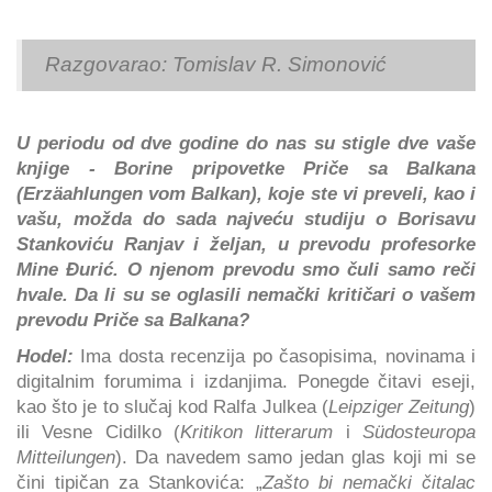
Razgovarao: Tomislav R. Simonović
U periodu od dve godine do nas su stigle dve vaše
knjige - Borine pripovetke Priče sa Balkana
(Erzäahlungen vom Balkan), koje ste vi preveli, kao i
vašu, možda do sada najveću studiju o Borisavu
Stankoviću Ranjav i željan, u prevodu profesorke
Mine Đurić. O njenom prevodu smo čuli samo reči
hvale. Da li su se oglasili nemački kritičari o vašem
prevodu Priče sa Balkana?
Hodel:
Ima dosta recenzija po časopisima, novinama i
digitalnim forumima i izdanjima. Ponegde čitavi eseji,
kao što je to slučaj kod Ralfa Julkea (
Leipziger Zeitung
)
ili Vesne Cidilko (
Kritikon litterarum
i
Südosteuropa
Mitteilungen
). Da navedem samo jedan glas koji mi se
čini tipičan za Stankovića: „
Zašto bi nemački čitalac