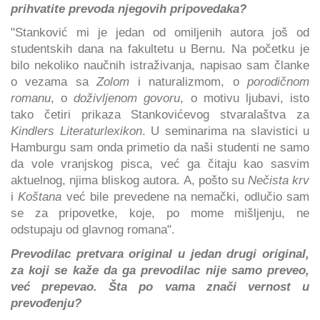
prihvatite prevoda njegovih pripovedaka?
"Stanković mi je jedan od omiljenih autora još od
studentskih dana na fakultetu u Bernu. Na početku je
bilo nekoliko naučnih istraživanja, napisao sam članke
o vezama sa
Zolom
i naturalizmom, o
porodičnom
romanu
, o
doživljenom govoru
, o motivu ljubavi, isto
tako četiri prikaza Stankovićevog stvaralaštva za
Kindlers Literaturlexikon
. U seminarima na slavistici u
Hamburgu sam onda primetio da naši studenti ne samo
da vole vranjskog pisca, već ga čitaju kao sasvim
aktuelnog, njima bliskog autora. A, pošto su
Nečista krv
i
Koštana
već bile prevedene na nemački, odlučio sam
se za pripovetke, koje, po mome mišljenju, ne
odstupaju od glavnog romana".
Prevodilac pretvara original u jedan drugi original,
za koji se kaže da ga prevodilac nije samo preveo,
već prepevao. Šta po vama znači vernost u
prevođenju?