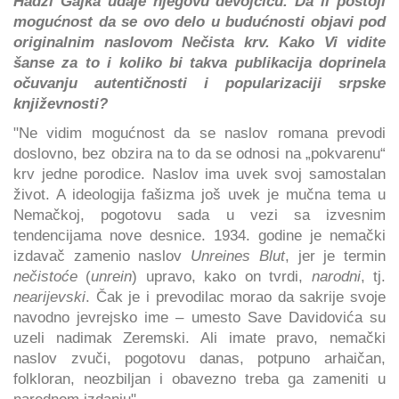
Hadži Gajka udaje njegovu devojčicu. Da li postoji
mogućnost da se ovo delo u budućnosti objavi pod
originalnim naslovom Nečista krv. Kako Vi vidite
šanse za to i koliko bi takva publikacija doprinela
očuvanju autentičnosti i popularizaciji srpske
književnosti?
"Ne vidim mogućnost da se naslov romana prevodi
doslovno, bez obzira na to da se odnosi na „pokvarenu“
krv jedne porodice. Naslov ima uvek svoj samostalan
život. A ideologija fašizma još uvek je mučna tema u
Nemačkoj, pogotovu sada u vezi sa izvesnim
tendencijama nove desnice. 1934. godine je nemački
izdavač zamenio naslov
Unreines Blut
, jer je termin
nečistoće
(
unrein
) upravo, kako on tvrdi,
narodni
, tj.
nearijevski
. Čak je i prevodilac morao da sakrije svoje
navodno jevrejsko ime – umesto Save Davidovića su
uzeli nadimak Zeremski. Ali imate pravo, nemački
naslov zvuči, pogotovu danas, potpuno arhaičan,
folkloran, neozbiljan i obavezno treba ga zameniti u