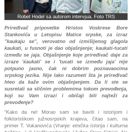
Robet Hodel sa autorom intervjua. Foto TRS
Priređivač pripovetke Hristos Voskrese Bore
Stankovića u Letopisu Matice srpske, za izraz
''kaukaju se'', verovatno od izmišljenog glagola
kaukati, u fusnoti je dao objašnjenje; kaukati-tucati
između se jaja. Objašnjenje koje priređivač daje za
izraze 'ќaukati' se i 'tucati se između jaja' nije
potpuno jasno, čak ni dobrim poznavaocima
srpskog jezika. Nije lako razumeti šta je priređivač
hteo da kaže ovim objašnjenjem. Da li ste se
susretali sa sličnim problemima tokom prevođenja,
koji su Vam izrazi i običaji bili najteži za
prevođenje?
"Kako da ne! Morao sam se baviti i istorijom i
folkloristikom južnosrpskih krajeva, čitao sam, na
primer T. Vukanovića (
Vranje: etnička istorija i kulturna