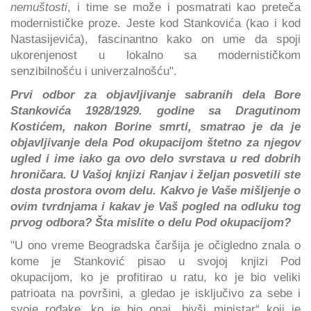
nemuštosti
, i time se može i posmatrati kao preteča
modernističke proze. Jeste kod Stankovića (kao i kod
Nastasijevića), fascinantno kako on ume da spoji
ukorenjenost u lokalno sa modernističkom
senzibilnošću i univerzalnošću".
Prvi odbor za objavljivanje sabranih dela Bore
Stankovića 1928/1929. godine sa Dragutinom
Kostićem, nakon Borine smrti, smatrao je da je
objavljivanje dela Pod okupacijom štetno za njegov
ugled i ime iako ga ovo delo svrstava u red dobrih
hroničara. U Vašoj knjizi Ranjav i željan posvetili ste
dosta prostora ovom delu. Kakvo je Vaše mišljenje o
ovim tvrdnjama i kakav je Vaš pogled na odluku tog
prvog odbora? Šta mislite o delu Pod okupacijom?
"U ono vreme Beogradska čaršija je očigledno znala o
kome je Stanković pisao u svojoj knjizi Pod
okupacijom, ko je profitirao u ratu, ko je bio veliki
patrioata na površini, a gledao je isključivo za sebe i
svoje rođake, ko je bio onaj „bivši ministar“ koji je