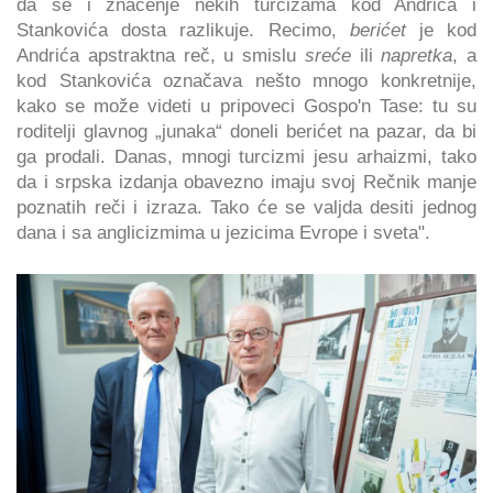
da se i značenje nekih turcizama kod Andrića i
Stankovića dosta razlikuje. Recimo,
berićet
je kod
Andrića apstraktna reč, u smislu
sreće
ili
napretka
, a
kod Stankovića označava nešto mnogo konkretnije,
kako se može videti u pripoveci Gospo'n Tase: tu su
roditelji glavnog „junaka“ doneli berićet na pazar, da bi
ga prodali. Danas, mnogi turcizmi jesu arhaizmi, tako
da i srpska izdanja obavezno imaju svoj Rečnik manje
poznatih reči i izraza. Tako će se valjda desiti jednog
dana i sa anglicizmima u jezicima Evrope i sveta".