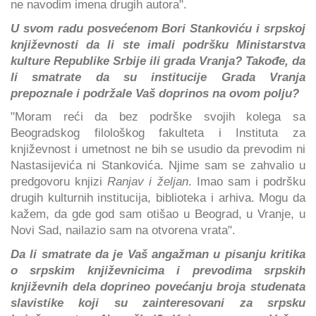
ne navodim imena drugih autora".
U svom radu posvećenom Bori Stankoviću i srpskoj
književnosti da li ste imali podršku Ministarstva
kulture Republike Srbije ili grada Vranja? Takođe, da
li smatrate da su institucije Grada Vranja
prepoznale i podržale Vaš doprinos na ovom polju?
"Moram reći da bez podrške svojih kolega sa
Beogradskog filološkog fakulteta i Instituta za
književnost i umetnost ne bih se usudio da prevodim ni
Nastasijevića ni Stankovića. Njime sam se zahvalio u
predgovoru knjizi
Ranjav i željan
. Imao sam i podršku
drugih kulturnih institucija, biblioteka i arhiva. Mogu da
kažem, da gde god sam otišao u Beograd, u Vranje, u
Novi Sad, nailazio sam na otvorena vrata".
Da li smatrate da je Vaš angažman u pisanju kritika
o srpskim književnicima i prevodima srpskih
književnih dela doprineo povećanju broja studenata
slavistike koji su zainteresovani za srpsku