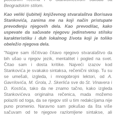
Beogradskim stilom
.
Kao veliki ljubitelj književnog stvaralaštva Borisava
Stankovića, zanima me na koji način pristupate
prevođenju njegovih dela. Kao prevodilac, kako
uspevate da sačuvate njegovu jedinstvenu stilsku
karakteristiku i duh lokalnog života koji je toliko
obeležio njegova dela.
"Najpre sam iščitivao čitavo njegovo stvaralaštvo da
bih ušao u njegov jezik, mentalitet i pogled na svet.
Čitao sam i dosta kritike. Najveći izazov kod
Stankovića je svakako sintaksa, rečenični sklop. Tu su
se umešali, izgleda, i mnogobrojni lektori, od
A.
Gavrilovića, M. Grola, J. Skerlića
sve do
St. Vinavera
i
D. Kostića
, tako da ne znamo tačno, kako izgleda
Stankovićeva originalna rečenica, mada možemo
polaziti od toga, da se njegov stil u tim redakcijama nije
puno promenio. Naravno sam pokušao da šta više
sačuvam od te njegove
razlomljene
sintakse, ali