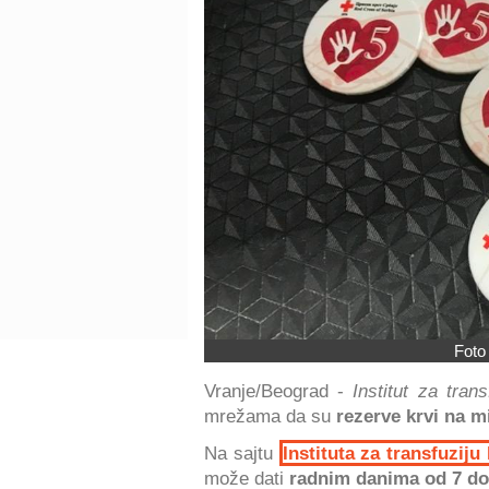
Foto
Vranje/Beograd -
Institut za trans
mrežama da su
rezerve krvi na 
Na sajtu
Instituta za transfuziju 
može dati
radnim danima
od 7 d