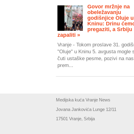
Govor mržnje na
obeležavanju
godišnjice Oluje u
Kninu: Drinu ćem
pregaziti, a Srbiju
zapaliti »
Vranje - Tokom proslave 31. godiš
"Oluje" u Kninu 5. avgusta mogle 
čuti ustaške pesme, pozivi na nasi
prem...
Medijska kuća Vranje News
Jovana Jankovića Lunge 12/11
17501 Vranje, Srbija