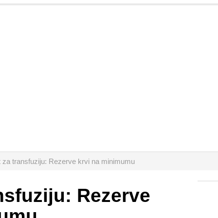
ut za transfuziju: Rezerve krvi na minimumu
ansfuziju: Rezerve
mumu