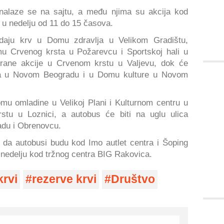
nalaze se na sajtu, a među njima su akcija kod
u u nedelju od 11 do 15 časova.
daju krv u Domu zdravlja u Velikom Gradištu,
mu Crvenog krsta u Požarevcu i Sportskoj hali u
rane akcije u Crvenom krstu u Valjevu, dok će
ora u Novom Beogradu i u Domu kulture u Novom
mu omladine u Velikoj Plani i Kulturnom centru u
tu u Loznici, a autobus će biti na uglu ulica
radu i Obrenovcu.
e da autobusi budu kod Imo autlet centra i Šoping
nedelju kod tržnog centra BIG Rakovica.
krvi
rezerve krvi
Društvo