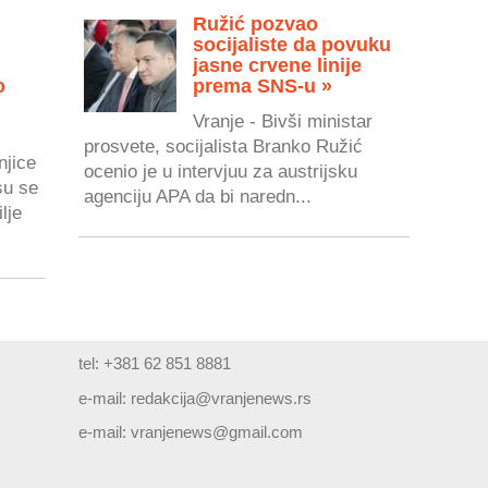
Ružić pozvao
socijaliste da povuku
jasne crvene linije
o
prema SNS-u »
Vranje - Bivši ministar
prosvete, socijalista Branko Ružić
njice
ocenio je u intervjuu za austrijsku
su se
agenciju APA da bi naredn...
lje
tel: +381 62 851 8881
e-mail:
redakcija@vranjenews.rs
e-mail:
vranjenews@gmail.com