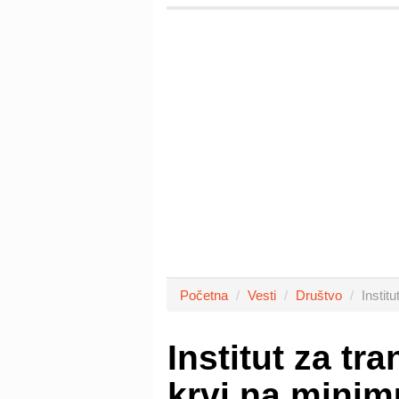
Početna
Vesti
Društvo
Instit
Institut za tr
krvi na mini