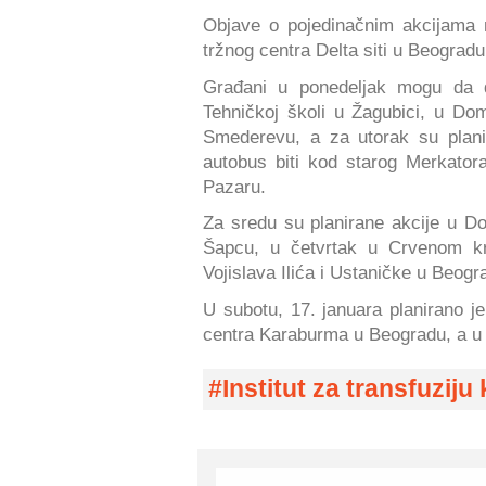
Objave o pojedinačnim akcijama 
tržnog centra Delta siti u Beograd
Građani u ponedeljak mogu da 
Tehničkoj školi u Žagubici, u Do
Smederevu, a za utorak su plani
autobus biti kod starog Merkat
Pazaru.
Za sredu su planirane akcije u Do
Šapcu, u četvrtak u Crvenom krs
Vojislava Ilića i Ustaničke u Beog
U subotu, 17. januara planirano j
centra Karaburma u Beogradu, a u 
Institut za transfuziju 