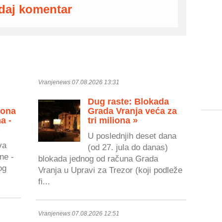
daj komentar
Vranjenews 07.08.2026 13:31
Dug raste: Blokada
zona
Grada Vranja veća za
a -
tri miliona »
»
U poslednjih deset dana
va
(od 27. jula do danas)
ne -
blokada jednog od računa Grada
og
Vranja u Upravi za Trezor (koji podleže
fi...
Vranjenews 07.08.2026 12:51