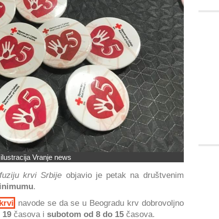
 ilustracija Vranje news
fuziju krvi Srbije
objavio je petak na društvenim
minimumu
.
krvi
navode se da se u Beogradu krv dobrovoljno
o 19
časova i
subotom od 8 do 15
časova.