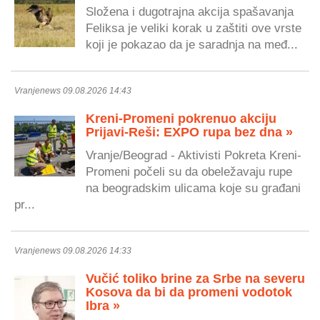
Složena i dugotrajna akcija spašavanja
Feliksa je veliki korak u zaštiti ove vrste
koji je pokazao da je saradnja na međ...
Vranjenews 09.08.2026 14:43
Kreni-Promeni pokrenuo akciju
Prijavi-Reši: EXPO rupa bez dna »
Vranje/Beograd - Aktivisti Pokreta Kreni-
Promeni počeli su da obeležavaju rupe
na beogradskim ulicama koje su građani
pr...
Vranjenews 09.08.2026 14:33
Vučić toliko brine za Srbe na severu
Kosova da bi da promeni vodotok
Ibra »