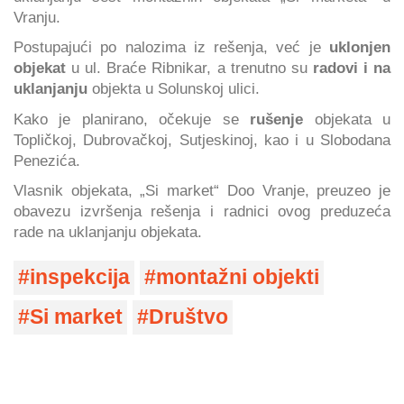
Vranju.
Postupajući po nalozima iz rešenja, već je
uklonjen
objekat
u ul. Braće Ribnikar, a trenutno su
radovi i na
uklanjanju
objekta u Solunskoj ulici.
Kako je planirano, očekuje se
rušenje
objekata u
Topličkoj, Dubrovačkoj, Sutjeskinoj, kao i u Slobodana
Penezića.
Vlasnik objekata, „Si market“ Doo Vranje, preuzeo je
obavezu izvršenja rešenja i radnici ovog preduzeća
rade na uklanjanju objekata.
inspekcija
montažni objekti
Si market
Društvo