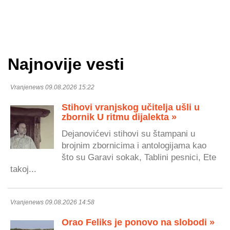
Najnovije vesti
Vranjenews 09.08.2026 15:22
Stihovi vranjskog učitelja ušli u
zbornik U ritmu dijalekta »
Dejanovićevi stihovi su štampani u
brojnim zbornicima i antologijama kao
što su Garavi sokak, Tablini pesnici, Ete
takoj...
Vranjenews 09.08.2026 14:58
Orao Feliks je ponovo na slobodi »