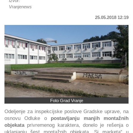
Izvor:
Vranjenews
25.05.2018 12:19
Foto Grad Vranje
Odeljenje za inspekcijske poslove Gradske uprave, na
osnovu Odluke o
postavljanju manjih montažnih
objekata
privremenog karaktera, donelo je rešenja o
uklanjanju šest montažnih objekata „Si marketa“ u