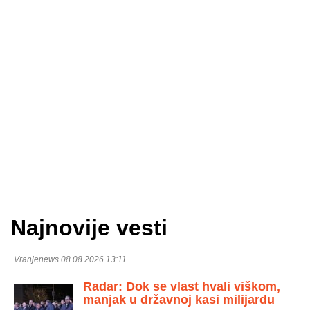
Najnovije vesti
Vranjenews 08.08.2026 13:11
Radar: Dok se vlast hvali viškom,
manjak u državnoj kasi milijardu