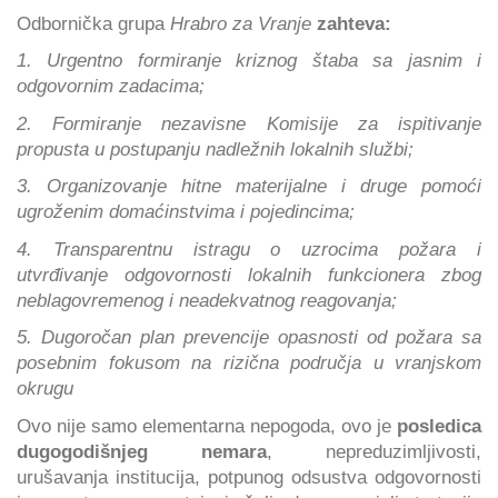
Odbornička grupa
Hrabro za Vranje
zahteva:
1. Urgentno formiranje kriznog štaba sa jasnim i
odgovornim zadacima;
2. Formiranje nezavisne Komisije za ispitivanje
propusta u postupanju nadležnih lokalnih službi;
3. Organizovanje hitne materijalne i druge pomoći
ugroženim domaćinstvima i pojedincima;
4. Transparentnu istragu o uzrocima požara i
utvrđivanje odgovornosti lokalnih funkcionera zbog
neblagovremenog i neadekvatnog reagovanja;
5. Dugoročan plan prevencije opasnosti od požara sa
posebnim fokusom na rizična područja u vranjskom
okrugu
Ovo nije samo elementarna nepogoda, ovo je
posledica
dugogodišnjeg nemara
, nepreduzimljivosti,
urušavanja institucija, potpunog odsustva odgovornosti