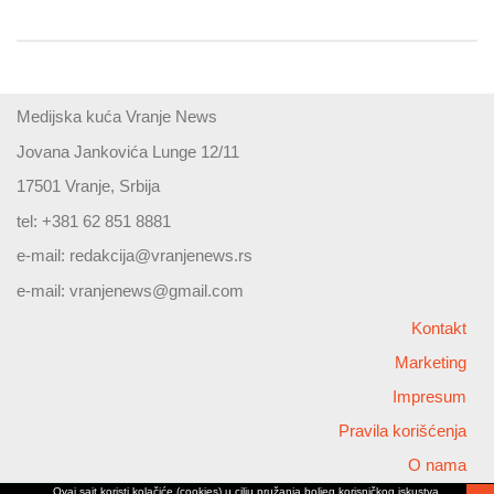
Medijska kuća Vranje News
Jovana Jankovića Lunge 12/11
17501 Vranje, Srbija
tel: +381 62 851 8881
e-mail:
redakcija@vranjenews.rs
e-mail:
vranjenews@gmail.com
Kontakt
Marketing
Impresum
Pravila korišćenja
O nama
Ovaj sajt koristi kolačiće (cookies) u cilju pružanja boljeg korisničkog iskustva,