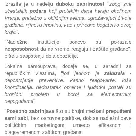
izrazila je u nedelju
duboku zabrinutost
"
zbog sve
učestalijih
požara
koji proteklih dana haraju okolinom
Vranja, pretežno u obližnjim selima, ugrožavajući živote
građana, njihovu imovinu, kao i prirodno bogatstvo ovog
kraja
".
"Nadležne institucije ponovo su pokazale
nesposobnost
da na vreme reaguju i zaštite građane",
piše u saopštenju dela opozicije.
Lokalna samouprava, dodaje se, u saradnji sa
republičkim vlastima, "
još jednom je
zakazala
-
nepostojanje preventive, kasno reagovanje, loša
koordinacija, nedostatak opreme i ljudstva postali su
hronični problem u borbi sa elementarnim
nepogodama
".
"
Posebno zabrinjava
što su brojni meštani
prepušteni
sami sebi
, bez osnovne podrške, dok se nadležni bave
političkim marketingom umesto efikasnom i
blagovremenom zaštitom građana.