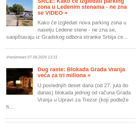
SRCE: Kako će izgledati parking
zona u Ledenim stenama - ne zna
se VIDEO »
Kako će izgledati nova parking zona u
naselju Ledene stene - ne zna se,
saopštavaju iz Gradskog odbora stranke Srbija ce...
Vranjenews 07.08.2026 13:31
Dug raste: Blokada Grada Vranja
veća za tri miliona »
U poslednjih deset dana (od 27. jula do
danas) blokada jednog od računa Grada
Vranja u Upravi za Trezor (koji podleže
fi...