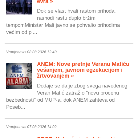
evra »
Dok se vlast hvali rastom prihoda,
rashodi rastu duplo bržim
tempomMinistar Mali javno se pohvalio prihodima
većim od pl...
Vranjenews 08.08.2026 12:40
ANEM: Nove pretnje Veranu Matiću
vešanjem, javnom egzekucijom i
žrtvovanjem »
Dodaje se da je zbog svega navedenog
Veran Matić zatražio "novu procenu
bezbednosti" od MUP-a, dok ANEM zahteva od
Poseb...
Vranjenews 07.08.2026 14:02