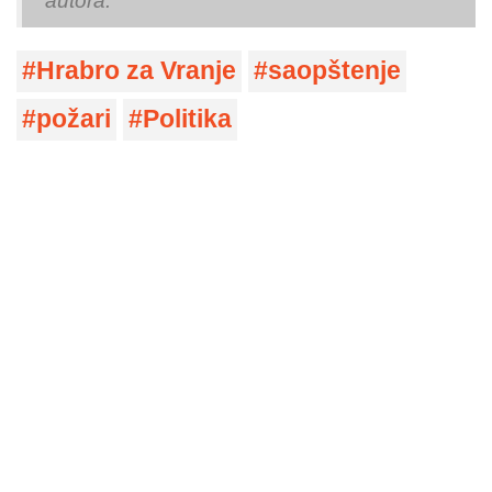
autora.
Hrabro za Vranje
saopštenje
požari
Politika