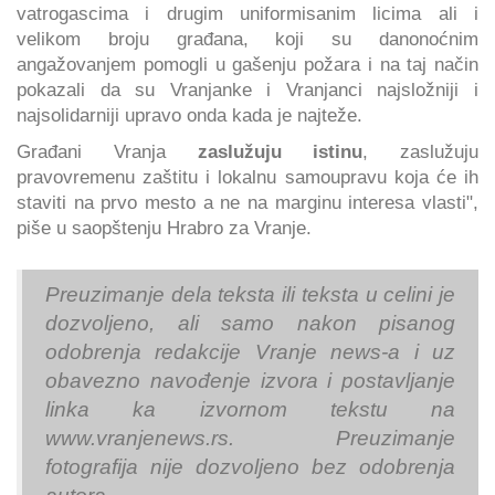
vatrogascima i drugim uniformisanim licima ali i
velikom broju građana, koji su danonoćnim
angažovanjem pomogli u gašenju požara i na taj način
pokazali da su Vranjanke i Vranjanci najsložniji i
najsolidarniji upravo onda kada je najteže.
Građani Vranja
zaslužuju istinu
, zaslužuju
pravovremenu zaštitu i lokalnu samoupravu koja će ih
staviti na prvo mesto a ne na marginu interesa vlasti",
piše u saopštenju Hrabro za Vranje.
Preuzimanje dela teksta ili teksta u celini je
dozvoljeno, ali samo nakon pisanog
odobrenja redakcije Vranje news-a i uz
obavezno navođenje izvora i postavljanje
linka ka izvornom tekstu na
www.vranjenews.rs. Preuzimanje
fotografija nije dozvoljeno bez odobrenja