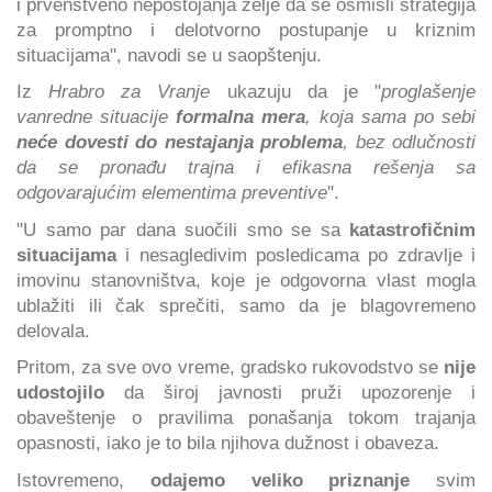
i prvenstveno nepostojanja želje da se osmisli strategija
za promptno i delotvorno postupanje u kriznim
situacijama", navodi se u saopštenju.
Iz
Hrabro za Vranje
ukazuju da je "
proglašenje
vanredne situacije
formalna mera
, koja sama po sebi
neće dovesti do nestajanja problema
, bez odlučnosti
da se pronađu trajna i efikasna rešenja sa
odgovarajućim elementima preventive
".
"U samo par dana suočili smo se sa
katastrofičnim
situacijama
i nesagledivim posledicama po zdravlje i
imovinu stanovništva, koje je odgovorna vlast mogla
ublažiti ili čak sprečiti, samo da je blagovremeno
delovala.
Pritom, za sve ovo vreme, gradsko rukovodstvo se
nije
udostojilo
da široj javnosti pruži upozorenje i
obaveštenje o pravilima ponašanja tokom trajanja
opasnosti, iako je to bila njihova dužnost i obaveza.
Istovremeno,
odajemo veliko priznanje
svim