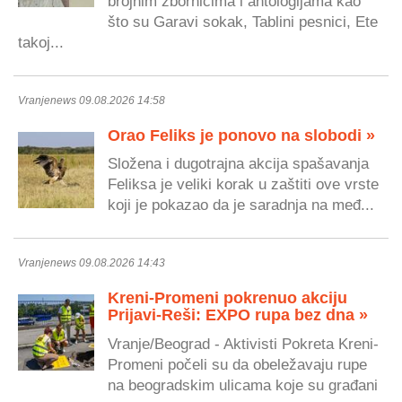
brojnim zbornicima i antologijama kao
što su Garavi sokak, Tablini pesnici, Ete
takoj...
Vranjenews 09.08.2026 14:58
Orao Feliks je ponovo na slobodi »
Složena i dugotrajna akcija spašavanja
Feliksa je veliki korak u zaštiti ove vrste
koji je pokazao da je saradnja na međ...
Vranjenews 09.08.2026 14:43
Kreni-Promeni pokrenuo akciju
Prijavi-Reši: EXPO rupa bez dna »
Vranje/Beograd - Aktivisti Pokreta Kreni-
Promeni počeli su da obeležavaju rupe
na beogradskim ulicama koje su građani