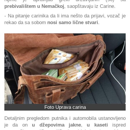
prebivalištem u Nemačkoj
, saopštavaju iz Carine.
- Na pitanje carinika da li ima nešto da prijavi, vozač je
rekao da sa sobom
nosi samo lične stvari
.
Foto Uprava carina
Detaljnim pregledom putnika i automobila ustanovljeno
je da on
u džepovima jakne
,
u kaseti
ispred