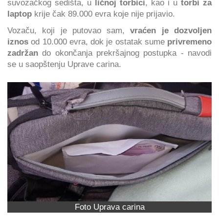
suvozačkog sedišta, u
ličnoj torbici
, kao i u
torbi za
laptop
krije čak 89.000 evra koje nije prijavio.
Vozaču, koji je putovao sam,
vraćen je dozvoljen
iznos
od 10.000 evra, dok je ostatak sume
privremeno
zadržan
do okončanja prekršajnog postupka - navodi
se u saopštenju Uprave carina.
Foto Uprava carina