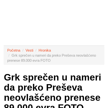
Početna
Vesti
Hronika
Grk sprečen u nameri da preko Preševa neovlašćeno
prenese 89.000 evra FOTO
Grk sprečen u nameri
da preko Preševa
neovlašćeno prenese
89.000 evra FOTO