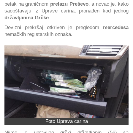
petak na graničnom
prelazu Preševo
, a novac je, kako
saopštavaju iz Uprave carina, pronađen kod jednog
državljanina Grčke
.
Devizni prekršaj otkriven je pregledom
mercedesa
nemačkih registarskih oznaka.
Foto Uprava carina
Njime je upravljao grčki državljanin (56) sa