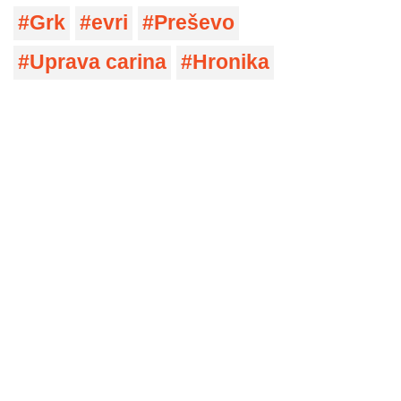
Grk
evri
Preševo
Uprava carina
Hronika