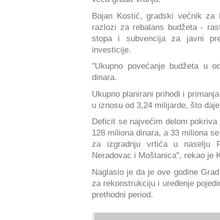
Bojan Kostić, gradski većnik za 
razlozi za rebalans budžeta - ra
stopa i subvencija za javni pr
investicije.
"Ukupno povećanje budžeta u odn
dinara.
Ukupno planirani prihodi i primanja
u iznosu od 3,24 milijarde, što daje
Deficit se najvećim delom pokriva 
128 miliona dinara, a 33 miliona se
za izgradnju vrtića u naselju
Neradovac i Moštanica", rekao je K
Naglasio je da je ove godine Grad 
za rekonstrukciju i uređenje pojed
prethodni period.