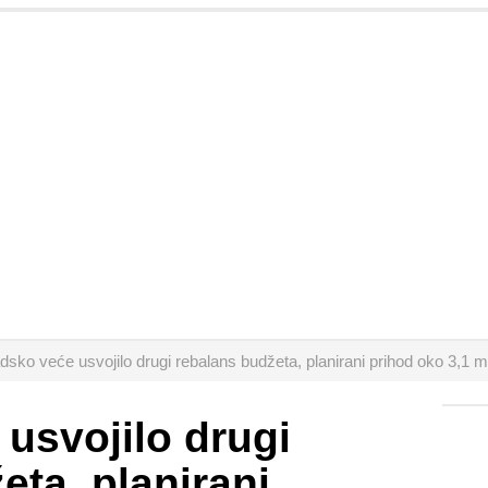
dsko veće usvojilo drugi rebalans budžeta, planirani prihod oko 3,1 mi
usvojilo drugi
eta, planirani