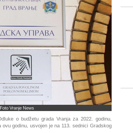
Foto Vranje News
Odluke o budžetu grada Vranja za 2022. godinu,
 ovu godinu, usvojen je na 113. sednici Gradskog