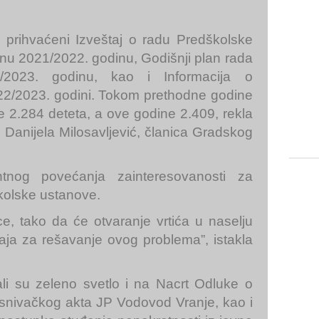
i prihvaćeni Izveštaj o radu Predškolske
nu 2021/2022. godinu, Godišnji plan rada
2023. godinu, kao i Informacija o
022/2023. godini. Tokom prethodne godine
 2.284 deteta, a ove godine 2.409, rekla
e Danijela Milosavljević, članica Gradskog
ntnog povećanja zainteresovanosti za
kolske ustanove.
ce, tako da će otvaranje vrtića u naselju
aja za rešavanje ovog problema”, istakla
i su zeleno svetlo i na Nacrt Odluke o
snivačkog akta JP Vodovod Vranje, kao i