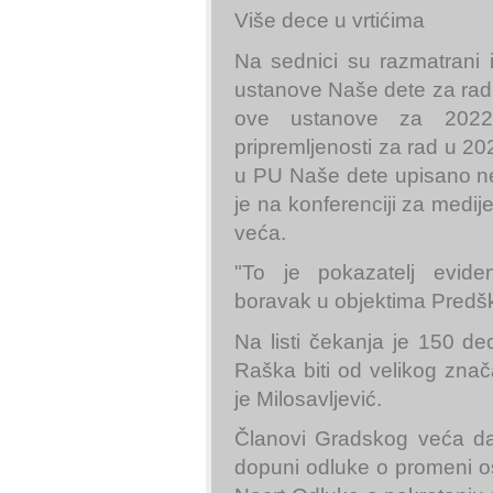
Više dece u vrtićima
Na sednici su razmatrani 
ustanove Naše dete za rad
ove ustanove za 2022/
pripremljenosti za rad u 2
u PU Naše dete upisano ne
je na konferenciji za medij
veća.
"To je pokazatelj evide
boravak u objektima Predš
Na listi čekanja je 150 de
Raška biti od velikog znač
je Milosavljević.
Članovi Gradskog veća dal
dopuni odluke o promeni o