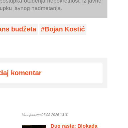
postupka otuđenja nepokretnosti iz javne
stupku javnog nadmetanja.
ans budžeta
Bojan Kostić
daj komentar
Vranjenews 07.08.2026 13:31
Dug raste: Blokada