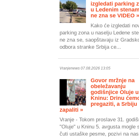
izgledati parking 
u Ledenim stenam
ne zna se VIDEO 
Kako će izgledati no
parking zona u naselju Ledene ste
ne zna se, saopštavaju iz Gradsk
odbora stranke Srbija ce...
Vranjenews 07.08.2026 13:05
Govor mržnje na
obeležavanju
godišnjice Oluje u
Kninu: Drinu ćem
pregaziti, a Srbiju
zapaliti »
Vranje - Tokom proslave 31. godiš
"Oluje" u Kninu 5. avgusta mogle 
čuti ustaške pesme, pozivi na nasi