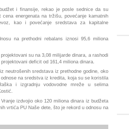
budžet i finansije, rekao je posle sednice da su
st cena energenata na tržišu, povećanje kamatnih
evoz, kao i povećanje sredstava za kapitalne
osu na prethodni rebalans iznosi 95,6 miliona
 projektovani su na 3,08 milijarde dinara, a rashodi
 projektovani deficit od 161,4 miliona dinara.
iz neutrošenih sredstava iz prethodne godine, oko
 odnose na sredstva iz kredita, koja su se koristila
 Raška i izgradnju vodovodne mreže u selima
ostić.
Vranje izdvojio oko 120 miliona dinara iz budžeta
inih vrtića PU Naše dete, što je rekord u odnosu na