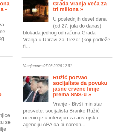
zona
Grada Vranja veća za
a -
tri miliona »
»
U poslednjih deset dana
va
(od 27. jula do danas)
ne -
blokada jednog od računa Grada
og
Vranja u Upravi za Trezor (koji podleže
fi...
Vranjenews 07.08.2026 12:51
Ružić pozvao
socijaliste da povuku
jasne crvene linije
o
prema SNS-u »
Vranje - Bivši ministar
prosvete, socijalista Branko Ružić
njice
ocenio je u intervjuu za austrijsku
su se
agenciju APA da bi naredn...
lje