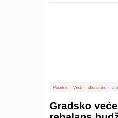
Početna
Vesti
Ekonomija
Gra
Gradsko veće 
rebalans budž