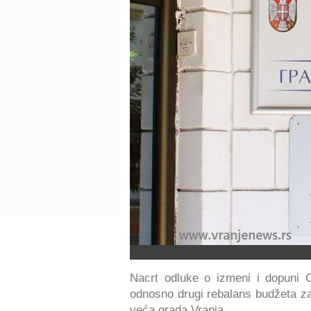
Nacrt odluke o izmeni i dopuni 
odnosno drugi rebalans budžeta za
veća grada Vranja.