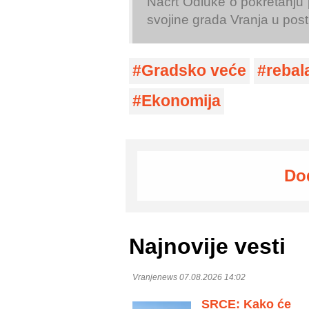
Nacrt Odluke o pokretanju 
svojine grada Vranja u po
Gradsko veće
rebal
Ekonomija
Do
Najnovije vesti
Vranjenews 07.08.2026 14:02
SRCE: Kako će