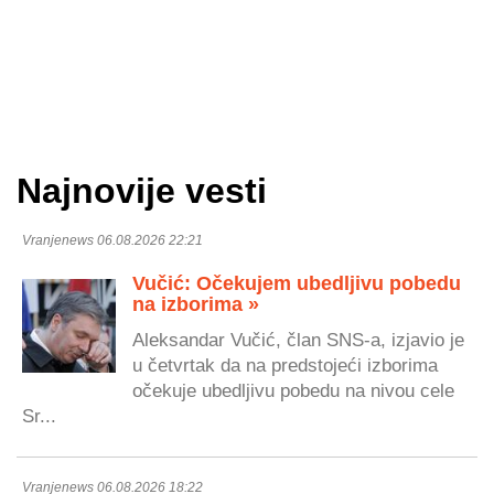
Najnovije vesti
Vranjenews 06.08.2026 22:21
Vučić: Očekujem ubedljivu pobedu
na izborima »
Aleksandar Vučić, član SNS-a, izjavio je
u četvrtak da na predstojeći izborima
očekuje ubedljivu pobedu na nivou cele
Sr...
Vranjenews 06.08.2026 18:22