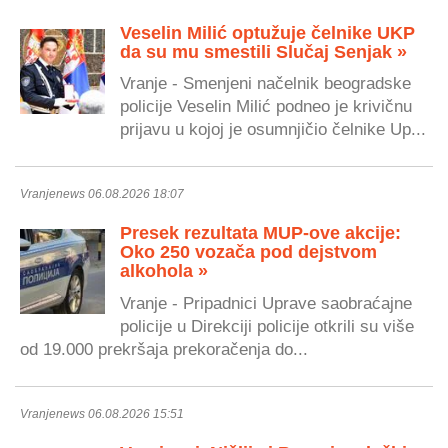
Veselin Milić optužuje čelnike UKP
da su mu smestili Slučaj Senjak »
Vranje - Smenjeni načelnik beogradske
policije Veselin Milić podneo je krivičnu
prijavu u kojoj je osumnjičio čelnike Up...
Vranjenews 06.08.2026 18:07
Presek rezultata MUP-ove akcije:
Oko 250 vozača pod dejstvom
alkohola »
Vranje - Pripadnici Uprave saobraćajne
policije u Direkciji policije otkrili su više
od 19.000 prekršaja prekoračenja do...
Vranjenews 06.08.2026 15:51