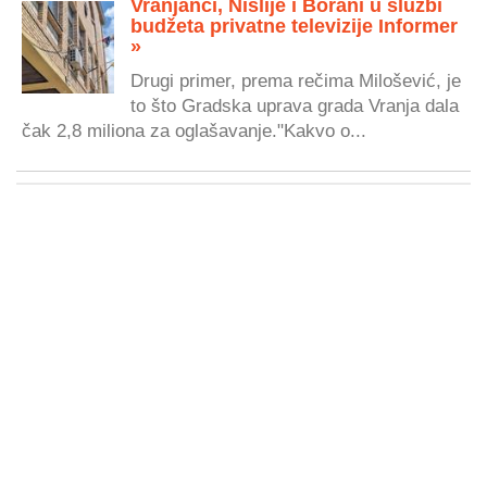
Vranjanci, Nišlije i Borani u službi
budžeta privatne televizije Informer
»
Drugi primer, prema rečima Milošević, je
to što Gradska uprava grada Vranja dala
čak 2,8 miliona za oglašavanje."Kakvo o...