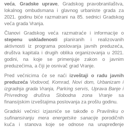
veća
,
Gradske uprave
, Gradskog pravobranilaštva,
lokalnog ombudsmana i glavnog urbaniste grada za
2021. godinu biće razmatrani na 85. sednici Gradskog
veća grada Vranja.
Članovi Gradskog veća razmatraće i informacije o
stepenu usklađenosti
planiranih i realizovanih
aktivnosti iz programa poslovanja javnih preduzeća,
društva kapitala i drugih oblika organizovanja u 2021.
godini, na koje se primenjuje zakon o javnim
preduzećima, a čiji je osnivač grad Vranje.
Pred većnicima će se naći
izveštaji o radu javnih
preduzeća
Vodovod, Komrad, Novi dom, Urbanizam i
izgradnja grada Vranja, Parking servis, Uprava Banje i
Privrednog društva Slobodna zona Vranje
sa
finansijskim izveštajima poslovanja za prošlu godinu.
Gradski većnici izjasniće se takođe o
Pravilniku o
sufinansiranju mera energetske sanacij
e porodičnih
kuća i stanova koje se odnose na unapređenje