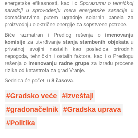
energetske efikasnosti, kao i o
Sporazumu o tehničkoj
saradnji u sprovođenju mera energetske sanacije
u
domaćinstvima putem ugradnje solarnih panela za
proizvodnju električne energije za sopstvene potrebe.
Biće razmatran i Predlog rešenja o
imenovanju
komisije
za utvrđivanje
stanja stambenih objekata
u
privatnoj svojini nastalih kao posledica prirodnih
nepogoda, tehničkih i ostalih faktora, kao i o Predlogu
rešenja o
imenovanju radne grupe
za izradu procene
rizika od katastrofa za grad Vranje.
Sednica će početi u
8 časova
.
Gradsko veće
izveštaji
gradonačelnik
Gradska uprava
Politika