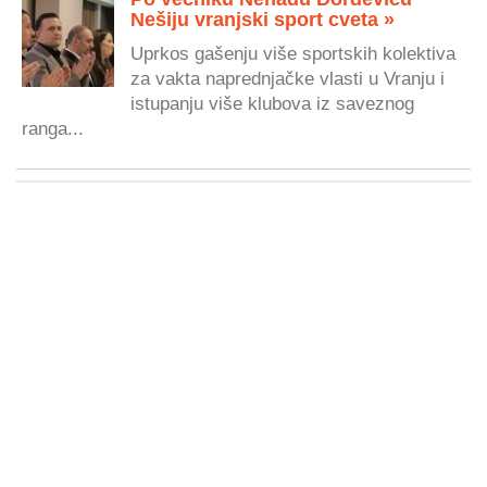
Nešiju vranjski sport cveta »
Uprkos gašenju više sportskih kolektiva
za vakta naprednjačke vlasti u Vranju i
istupanju više klubova iz saveznog
ranga...