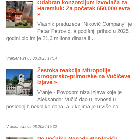
Odabran konzorcijum izvođača za
Haremluk: Za početak 650.000 evra
»
Vlasnik preduzeća "Niković Company" je
Petar Petrović, a godišnji prihod u 2025.
godini bio im je 21,3 miliona dinara il...
Vranjenews 05.08.2026 17:14
Žestoka reakcija Mitropolije
crnogorsko-primorske na Vučićeve
izjave »
Vranje - Povodom niza izjava koje je
Aleksandar Vučić dao u javnosti u
poslednjih nekoliko dana, a u kojima je u više na...
Vranjenews 05.08.2026 15:32
Po većniku Nenadu Đorđeviću