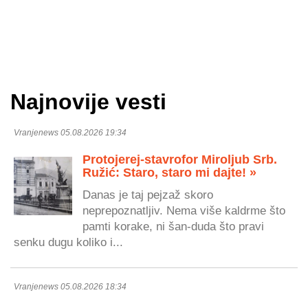
Najnovije vesti
Vranjenews 05.08.2026 19:34
Protojerej-stavrofor Miroljub Srb.
Ružić: Staro, staro mi dajte! »
Danas je taj pejzaž skoro
neprepoznatljiv. Nema više kaldrme što
pamti korake, ni šan-duda što pravi
senku dugu koliko i...
Vranjenews 05.08.2026 18:34