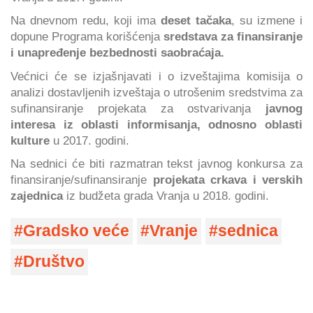
Na dnevnom redu, koji ima
deset tačaka
, su izmene i
dopune Programa korišćenja
sredstava za finansiranje
i unapređenje bezbednosti saobraćaja.
Većnici će se izjašnjavati i o izveštajima komisija o
analizi dostavljenih izveštaja o utrošenim sredstvima za
sufinansiranje projekata za ostvarivanja
javnog
interesa iz oblasti informisanja, odnosno oblasti
kulture
u 2017. godini.
Na sednici će biti razmatran tekst javnog konkursa za
finansiranje/sufinansiranje
projekata crkava i verskih
zajednica
iz budžeta grada Vranja u 2018. godini.
Gradsko veće
Vranje
sednica
Društvo