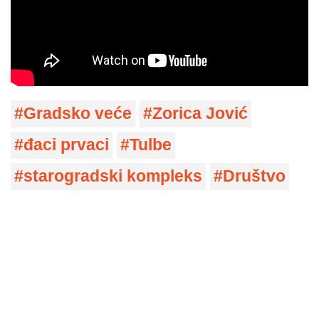
Gradsko veće
Zorica Jović
đaci prvaci
Tulbe
starogradski kompleks
Društvo