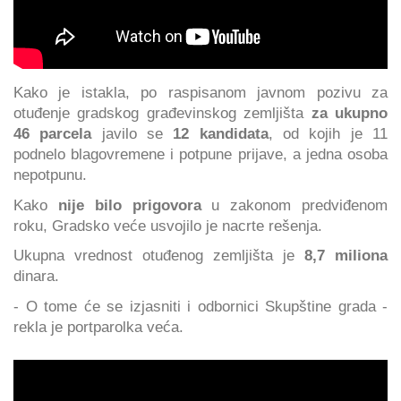
Kako je istakla, po raspisanom javnom pozivu za
otuđenje gradskog građevinskog zemljišta
za ukupno
46 parcela
javilo se
12 kandidata
, od kojih je 11
podnelo blagovremene i potpune prijave, a jedna osoba
nepotpunu.
Kako
nije bilo prigovora
u zakonom predviđenom
roku, Gradsko veće usvojilo je nacrte rešenja.
Ukupna vrednost otuđenog zemljišta je
8,7 miliona
dinara.
- O tome će se izjasniti i odbornici Skupštine grada -
rekla je portparolka veća.