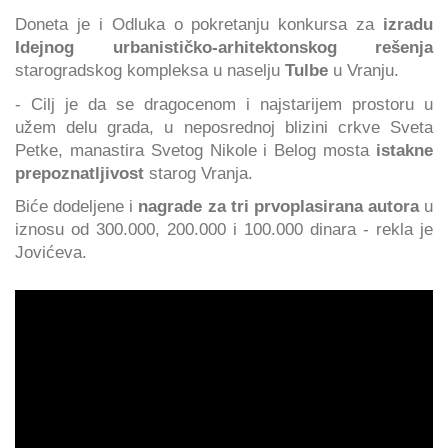
Doneta je i Odluka o pokretanju konkursa za
izradu
Idejnog urbanističko-arhitektonskog rešenja
starogradskog kompleksa u naselju
Tulbe
u Vranju.
- Cilj je da se dragocenom i najstarijem prostoru u
užem delu grada, u neposrednoj blizini crkve Sveta
Petke, manastira Svetog Nikole i Belog mosta
istakne
prepoznatljivost
starog Vranja.
Biće dodeljene i
nagrade za tri prvoplasirana autora
u
iznosu od 300.000, 200.000 i 100.000 dinara - rekla je
Jovićeva.