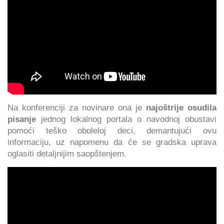
Na konferenciji za novinare ona je
najoštrije osudila
pisanje
jednog lokalnog portala o navodnoj obustavi
pomoći teško oboleloj deci, demantujući ovu
informaciju, uz napomenu da će se gradska uprava
oglasiti detaljnijim saopštenjem.