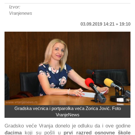
Izvor:
Vranjenews
03.09.2019 14:21 » 19:10
Gradska većnica i portparolka veća Zorica Jović. Foto
VranjeNews
Gradsko veće Vranja donelo je odluku da i ove godine
đacima
koji su pošli u
prvi razred osnovne škole