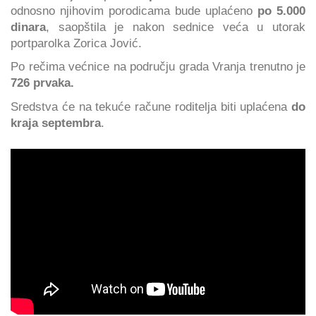
odnosno njihovim porodicama bude uplaćeno
po 5.000
dinara
, saopštila je nakon sednice veća u utorak
portparolka Zorica Jović.
Po rečima većnice na području grada Vranja trenutno je
726 prvaka.
Sredstva će na tekuće račune roditelja biti uplaćena
do
kraja septembra
.