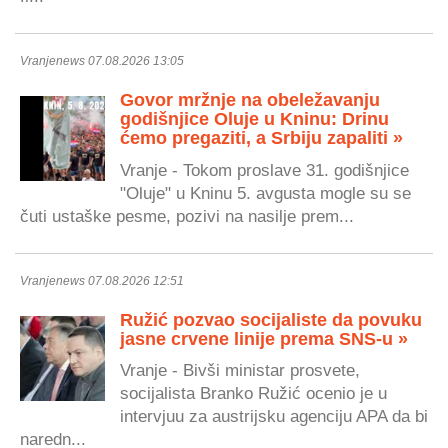
Vranjenews 07.08.2026 13:05
Govor mržnje na obeležavanju
godišnjice Oluje u Kninu: Drinu
ćemo pregaziti, a Srbiju zapaliti »
Vranje - Tokom proslave 31. godišnjice
"Oluje" u Kninu 5. avgusta mogle su se
čuti ustaške pesme, pozivi na nasilje prem...
Vranjenews 07.08.2026 12:51
Ružić pozvao socijaliste da povuku
jasne crvene linije prema SNS-u »
Vranje - Bivši ministar prosvete,
socijalista Branko Ružić ocenio je u
intervjuu za austrijsku agenciju APA da bi
naredn...