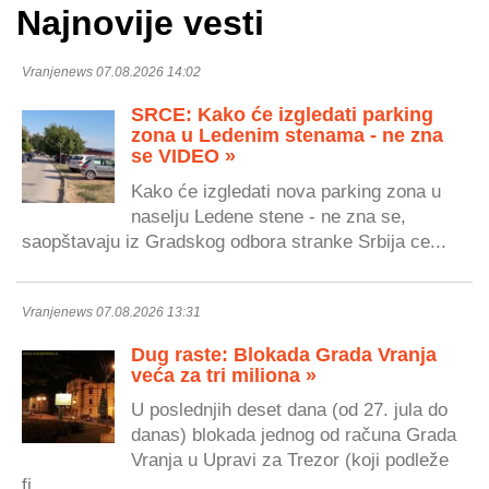
Najnovije vesti
Vranjenews 07.08.2026 14:02
SRCE: Kako će izgledati parking
zona u Ledenim stenama - ne zna
se VIDEO »
Kako će izgledati nova parking zona u
naselju Ledene stene - ne zna se,
saopštavaju iz Gradskog odbora stranke Srbija ce...
Vranjenews 07.08.2026 13:31
Dug raste: Blokada Grada Vranja
veća za tri miliona »
U poslednjih deset dana (od 27. jula do
danas) blokada jednog od računa Grada
Vranja u Upravi za Trezor (koji podleže
fi...