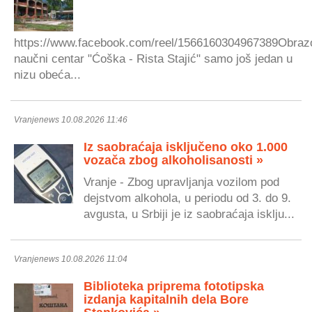
https://www.facebook.com/reel/1566160304967389Obraz
naučni centar "Ćoška - Rista Stajić" samo još jedan u
nizu obeća...
Vranjenews 10.08.2026 11:46
Iz saobraćaja isključeno oko 1.000
vozača zbog alkoholisanosti »
Vranje - Zbog upravljanja vozilom pod
dejstvom alkohola, u periodu od 3. do 9.
avgusta, u Srbiji je iz saobraćaja isklju...
Vranjenews 10.08.2026 11:04
Biblioteka priprema fototipska
izdanja kapitalnih dela Bore