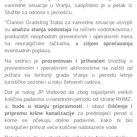
vanredne situacije u Vranju, saopšteno je u petak iz
Službe za odnose s javnošću.
"Članovi Gradskog štaba za vanredne situacije usvojili
su
analizu stanja vodostaja
na rečnim vodotokovima i
preduzetih neophodnih preventivnih i operativnih mera
na neuralgičnim tačkama,
s ciljem sprečavanja
eventualnih poplava.
Na sednici je
prezentovan i prihvaćen
Izveštaj o
preventivnim i operativnim aktivnostima na zaštiti od
požara
na teritoriji grada Vranja u periodu letnje
turističke sezone i u toku žetvenih radova.
Dat je nalog JP Vodovod da zbog najavljenih velikih
količina padavina u narednom periodu od strane RHMZ-
a,
bude u stanju pripravnosti
, i obavi
čišćenje i
pripremu kišne kanalizacije
za predstojeći perod u
kome se očekuju obilne padavine, kako bi bio
omogućen prihvat veće količine nadolazeće vode.