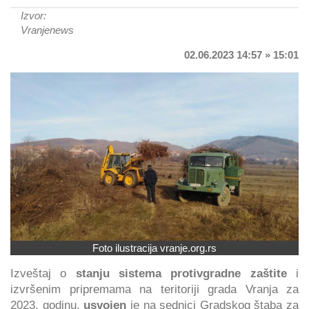
Izvor:
Vranjenews
02.06.2023 14:57 » 15:01
Foto ilustracija vranje.org.rs
Izveštaj o
stanju sistema protivgradne zaštite
i
izvršenim pripremama na teritoriji grada Vranja za
2023. godinu,
usvojen
je na sednici Gradskog štaba za