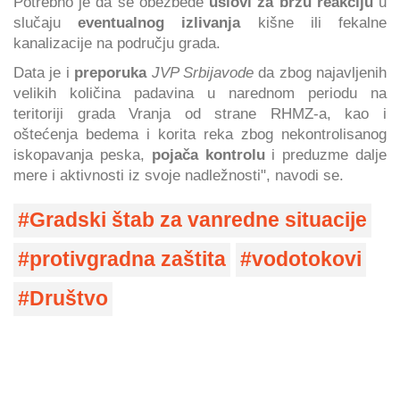
Potrebno je da se obezbede
uslovi za brzu reakciju
u
slučaju
eventualnog izlivanja
kišne ili fekalne
kanalizacije na području grada.
Data je i
preporuka
JVP Srbijavode
da zbog najavljenih
velikih količina padavina u narednom periodu na
teritoriji grada Vranja od strane RHMZ-a, kao i
oštećenja bedema i korita reka zbog nekontrolisanog
iskopavanja peska,
pojača kontrolu
i preduzme dalje
mere i aktivnosti iz svoje nadležnosti", navodi se.
Gradski štab za vanredne situacije
protivgradna zaštita
vodotokovi
Društvo