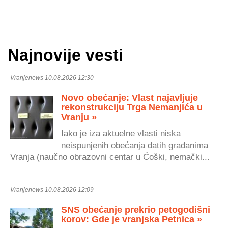
Najnovije vesti
Vranjenews 10.08.2026 12:30
Novo obećanje: Vlast najavljuje
rekonstrukciju Trga Nemanjića u
Vranju »
Iako je iza aktuelne vlasti niska
neispunjenih obećanja datih građanima
Vranja (naučno obrazovni centar u Ćoški, nemački...
Vranjenews 10.08.2026 12:09
SNS obećanje prekrio petogodišni
korov: Gde je vranjska Petnica »