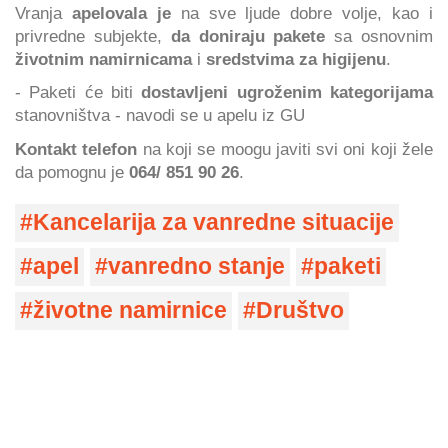
Vranja
apelovala je
na sve ljude dobre volje, kao i
privredne subjekte,
da doniraju pakete
sa osnovnim
životnim namirnicama
i
sredstvima za higijenu
.
- Paketi će biti
dostavljeni ugroženim kategorijama
stanovništva - navodi se u apelu iz GU
Kontakt telefon
na koji se moogu javiti svi oni koji žele
da pomognu je
064/ 851 90 26
.
Kancelarija za vanredne situacije
apel
vanredno stanje
paketi
životne namirnice
Društvo