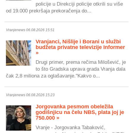
policije u Direkciji policije otkrili su više
od 19.000 prekršaja prekoračenja do...
Vranjenews 06.08.2026 15:51
Vranjanci, Nišlije i Borani u službi
budžeta privatne televizije Informer
»
Drugi primer, prema rečima Milošević, je
to što Gradska uprava grada Vranja dala
čak 2,8 miliona za oglašavanje."Kakvo o...
Vranjenews 06.08.2026 15:23
Jorgovanka pesmom obeležila
godišnjicu na čelu NBS, plata joj je
750.000 »
Vranje - Jorgovanka Tabaković,