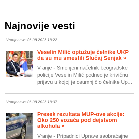
Najnovije vesti
Vranjenews 06.08.2026 18:22
Veselin Milić optužuje čelnike UKP
da su mu smestili Slučaj Senjak »
Vranje - Smenjeni načelnik beogradske
policije Veselin Milić podneo je krivičnu
prijavu u kojoj je osumnjičio čelnike Up...
Vranjenews 06.08.2026 18:07
Presek rezultata MUP-ove akcije:
Oko 250 vozača pod dejstvom
alkohola »
Vranje - Pripadnici Uprave saobraćajne