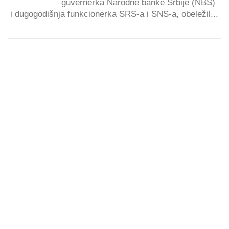
guvernerka Narodne banke Srbije (NBS)
i dugogodišnja funkcionerka SRS-a i SNS-a, obeležil...