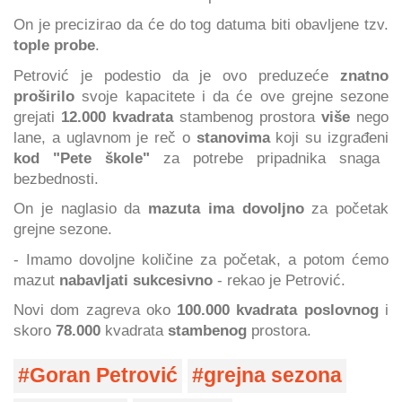
On je precizirao da će do tog datuma biti obavljene tzv.
tople probe
.
Petrović je podestio da je ovo preduzeće
znatno
proširilo
svoje kapacitete i da će ove grejne sezone
grejati
12.000 kvadrata
stambenog prostora
više
nego
lane, a uglavnom je reč o
stanovima
koji su izgrađeni
kod "Pete škole"
za potrebe pripadnika snaga
bezbednosti.
On je naglasio da
mazuta ima dovoljno
za početak
grejne sezone.
- Imamo dovoljne količine za početak, a potom ćemo
mazut
nabavljati sukcesivno
- rekao je Petrović.
Novi dom zagreva oko
100.000 kvadrata poslovnog
i
skoro
78.000
kvadrata
stambenog
prostora.
Goran Petrović
grejna sezona