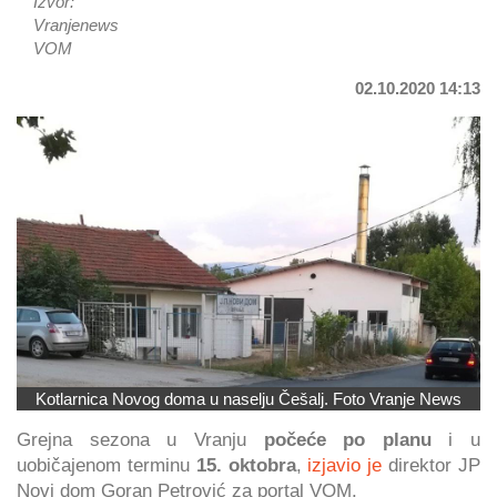
Izvor:
Vranjenews
VOM
02.10.2020 14:13
Kotlarnica Novog doma u naselju Češalj. Foto Vranje News
Grejna sezona u Vranju
počeće po planu
i u
uobičajenom terminu
15. oktobra
,
izjavio je
direktor JP
Novi dom Goran Petrović za portal VOM.