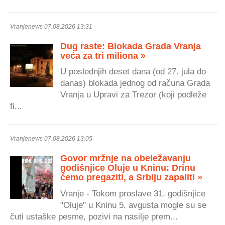
Vranjenews 07.08.2026 13:31
Dug raste: Blokada Grada Vranja
veća za tri miliona »
U poslednjih deset dana (od 27. jula do
danas) blokada jednog od računa Grada
Vranja u Upravi za Trezor (koji podleže
fi...
Vranjenews 07.08.2026 13:05
Govor mržnje na obeležavanju
godišnjice Oluje u Kninu: Drinu
ćemo pregaziti, a Srbiju zapaliti »
Vranje - Tokom proslave 31. godišnjice
"Oluje" u Kninu 5. avgusta mogle su se
čuti ustaške pesme, pozivi na nasilje prem...